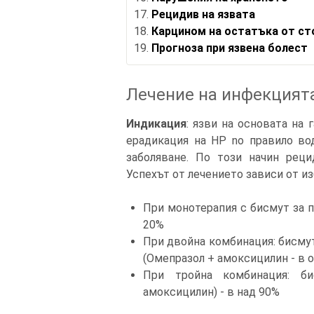
Рецидив на язвата
Карцином на остатъка от ст
Прогноза при язвена болест
Лечение на инфекцията с
Индикация
: язви на основата на
ерадикация на HP no правило во
заболяване. По този начин реци
Успехът от лечението зависи от и
При монотерапия с бисмут за п
20%
При двойна комбинация: бисмут
(Омепразол + амоксицилин - в 
При тройна комбинация: би
амоксицилин) - в над 90%