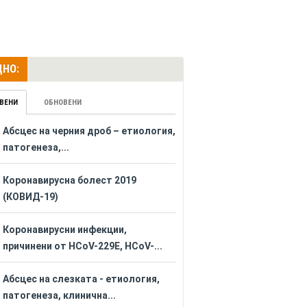
НО:
ВЕНИ
ОБНОВЕНИ
Абсцес на черния дроб – етиология,
патогенеза,...
Коронавирусна болест 2019
(КОВИД-19)
Коронавирусни инфекции,
причинени от HCoV-229E, HCoV-...
Абсцес на слезката - етиология,
патогенеза, клинична...