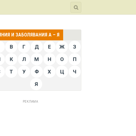
НИЯ И ЗАБОЛЯВАНИЯ А – Я
Б
В
Г
Д
Е
Ж
З
Й
К
Л
М
Н
О
П
С
Т
У
Ф
Х
Ц
Ч
Я
РЕКЛАМА