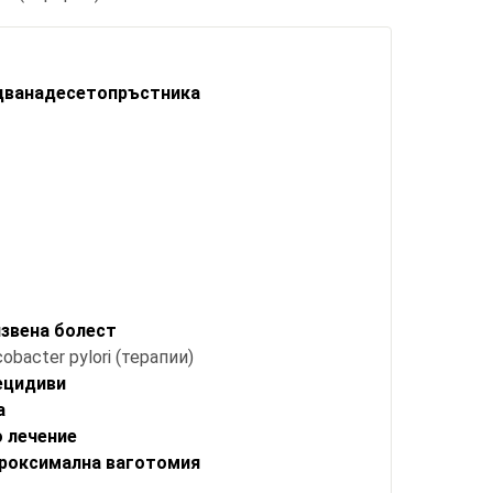
 дванадесетопръстника
язвена болест
bacter pylori (терапии)
ецидиви
а
 лечение
проксимална ваготомия