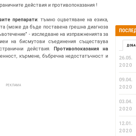
раничните действия и противопоказания !
вите препарати
: тъмно оцветяване на езика,
та (може да бъде поставена грешна диагноза
ПОСЛЕД
вотечение" - изследване на изпражненията за
риеи на бисмутови съединения съществува
ДОБА
 странични действия.
Противопоказания на
менност, кърмене, бъбречна недостатъчност и
26.05.
2020
09.04.
РЕКЛАМА
2020
03.04.
2020
12.01.
2020