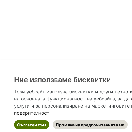
Ние използваме бисквитки
Hapche.bg НЕ е медицински, зравен или сроден специа
НЕ препоръчва медицински и други здравни и сро
Този уебсайт използва бисквитки и други технол
предназначена да служи само и единствено за справоч
на основната функционалност на уебсайта
,
за да
допълване на данните и за коригиране на неточности
вашето здраве! При поява на симптом(и) на заб
услуги и за персонализиране на маркетинговите
общоевропейс
поверителност
Съгласен съм
Промяна на предпочитанията ми