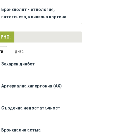
Бронхиолит - етиология,
патогенеза, клинична картина...
РНО:
ГИ
ДНЕС
Захарен диабет
Артериална хипертония (АХ)
Сърдечна недостатъчност
Бронхиална астма