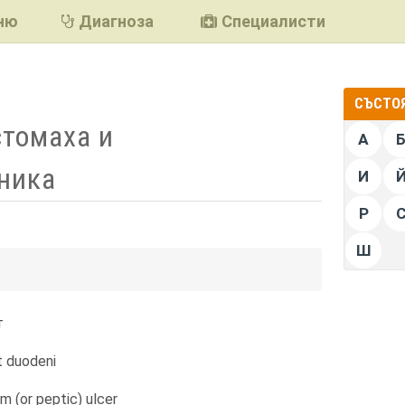
ню
Диагноза
Специалисти
СЪСТОЯ
стомаха и
А
ника
И
Р
Ш
подели
т
t duodeni
m (or peptic) ulcer