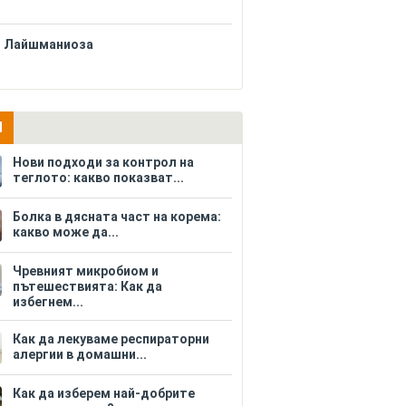
Лайшманиоза
И
Нови подходи за контрол на
теглото: какво показват...
Болка в дясната част на корема:
какво може да...
Чревният микробиом и
пътешествията: Как да
избегнем...
Как да лекуваме респираторни
алергии в домашни...
Как да изберем най-добрите