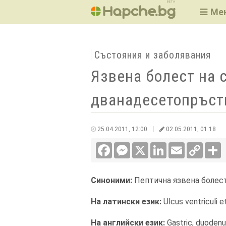
BETA
Ме
Състояния и заболявания
Язвена болест на 
дванадесетопръст
25.04.2011, 12:00
02.05.2011, 01:18
Facebook
Messenger
X
LinkedIn
Email
Copy
С
Link
Синоними:
Пептична язвена болес
На латински език:
Ulcus ventriculi e
На английски език:
Gastric, duodenu