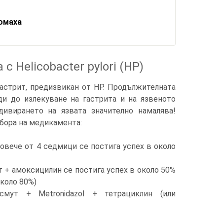
омаха
 Helicobacter pylori (НР)
 гастрит, предизвикан от HP. Продължителната
ди до излекуване на гастрита и на язвеното
дивирането на язвата значително намалява!
збора на медикамента:
овече от 4 седмици се постига успех в около
 + амоксицилин се постига успех в около 50%
около 80%)
смут + Metronidazol + тетрациклин (или