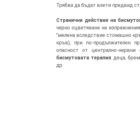
Трябва да бъдат взети предвид ст
Странични действия на бисмуто
черно оцветяване на изпражнения
"мелена вследствие стомашно кръ
кръв); при по-продължителен п
опасност от централно-нервни
бисмутовата терапия
: деца, бре
др.