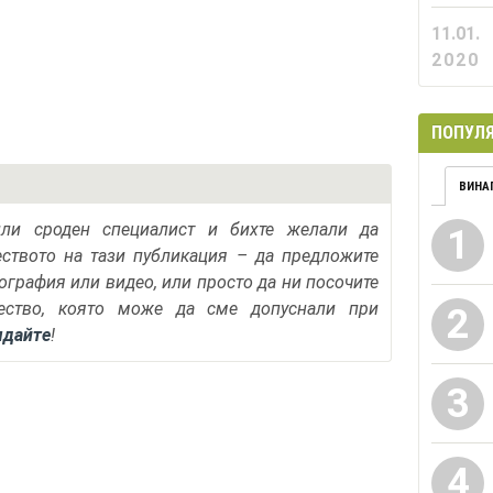
11.01.
2020
ПОПУЛЯ
ВИНА
или сроден специалист и бихте желали да
1
еството на тази публикация – да предложите
тография или видео, или просто да ни посочите
ество, която може да сме допуснали при
2
ядайте
!
3
4