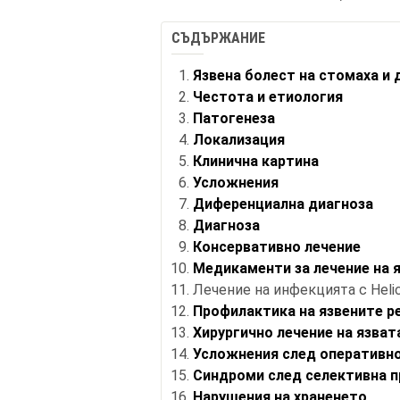
СЪДЪРЖАНИЕ
Язвена болест на стомаха и
Честота и етиология
Патогенеза
Локализация
Клинична картина
Усложнения
Диференциална диагноза
Диагноза
Консервативно лечение
Медикаменти за лечение на 
Лечение на инфекцията с Helico
Профилактика на язвените р
Хирургично лечение на язват
Усложнения след оперативно
Синдроми след селективна 
Нарушения на храненето