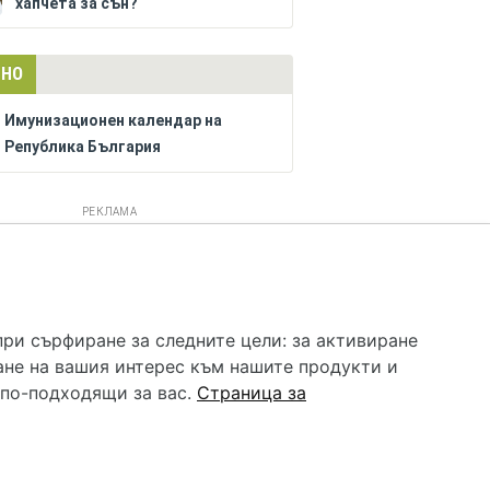
хапчета за сън?
ЛНО
Имунизационен календар на
Република България
РЕКЛАМА
 услуга и НЕ осигурява диагноза и лечение. Hapche.bg
бавки. Информацията, публикувана в Hapche.bg, е
при сърфиране за следните цели:
за активиране
 при все че се полагат всички усилия за обновяване и
ане на вашия интерес към нашите продукти и
гностиката и самолечението могат да бъдат опасни за
като спешно, позвънете на денонощния безплатен
 по-подходящи за вас
.
Страница за
цинска помощ!