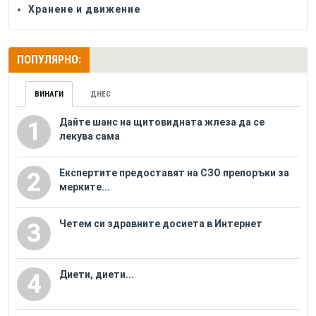
Хранене и движение
ПОПУЛЯРНО:
ВИНАГИ
ДНЕС
Дайте шанс на щитовидната жлеза да се
1
лекува сама
Eкспертите предоставят на СЗО препоръки за
2
мерките...
Четем си здравните досиета в Интернет
3
Диети, диети...
4