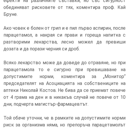
ефекти на различните съставки, но със сигурност
обединяват рисковете от тях, коментира проф. Кай
Бруне.
Ако човек е болен от грип и е пил първо аспирин, после
парацетамол, а накрая си прави и гореща напитка с
разтворими лекарства, лесно можел да превиши
дозата и да порази черния си дроб.
Всяко лекарство може да доведе до отравяне, но при
парацетамола то е сигурно при превишаване на
допустимите норми, коментира за „Монитор“
председателят на Асоциацията на собствениците на
аптеки Николай Костов. Не бива да се приемат повече
от 4 грама на ден и в никакъв случай не повече от 10
дни, подчерта магистър-фармацевтът.
Той обаче уточни, че в рамките на допустимите норми
риск за организма няма, но препоръча парацетамолът