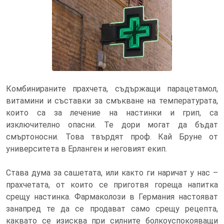
Аптекарите винаги съветват да се
внимава с предозирането на
лекарствата с парацетамол
Комбинираните прахчета, съдържащи парацетамол,
витамини и съставки за смъкване на температурата,
които са за лечение на настинки и грип, са
изключително опасни. Те дори могат да бъдат
смъртоносни. Това твърдят проф. Кай Бруне от
университета в Ерланген и неговият екип.
Става дума за сашетата, или както ги наричат у нас –
прахчетата, от които се приготвя гореща напитка
срещу настинка. Фармаколози в Германия настояват
занапред те да се продават само срещу рецепта,
каквато се изисква при силните болкоуспокояващи