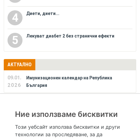
Диети, диети...
4
Лекуват диабет 2 без странични ефекти
5
АКТУАЛНО
09.01.
Имунизационен календар на Република
2026
България
РЕКЛАМА
Ние използваме бисквитки
Този уебсайт използва бисквитки и други
технологии за проследяване, за да
Hapche.bg НЕ е медицински, зравен или сроден специалист и НЕ дава медицински
консултации и здравни съвети. Hapche.bg НЕ се явява медицинска услуга и НЕ