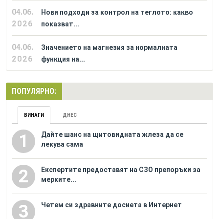
04.06.
Нови подходи за контрол на теглото: какво
2026
показват...
04.06.
Значението на магнезия за нормалната
2026
функция на...
ПОПУЛЯРНО:
ВИНАГИ
ДНЕС
Дайте шанс на щитовидната жлеза да се
1
лекува сама
Eкспертите предоставят на СЗО препоръки за
2
мерките...
Четем си здравните досиета в Интернет
3