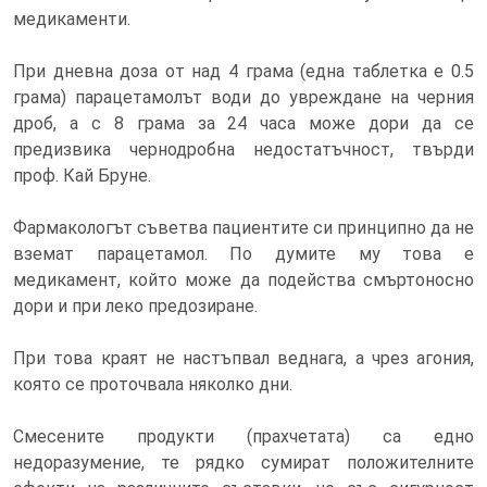
медикаменти.
При дневна доза от над 4 грама (една таблетка е 0.5
грама) парацетамолът води до увреждане на черния
дроб, а с 8 грама за 24 часа може дори да се
предизвика чернодробна недостатъчност, твърди
проф. Кай Бруне.
Фармакологът съветва пациентите си принципно да не
вземат парацетамол. По думите му това е
медикамент, който може да подейства смъртоносно
дори и при леко предозиране.
При това краят не настъпвал веднага, а чрез агония,
която се проточвала няколко дни.
Смесените продукти (прахчетата) са едно
недоразумение, те рядко сумират положителните