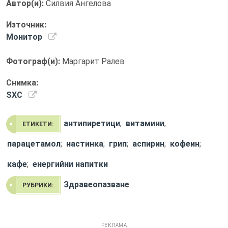
Автор(и):
Силвия Ангелова
Източник:
Монитор
Фотограф(и):
Маргарит Ралев
Снимка:
SXC
антипиретици
;
витамини
;
ЕТИКЕТИ:
парацетамол
;
настинка
;
грип
;
аспирин
;
кофеин
;
кафе
;
енергийни напитки
Здравеопазване
РУБРИКИ:
РЕКЛАМА