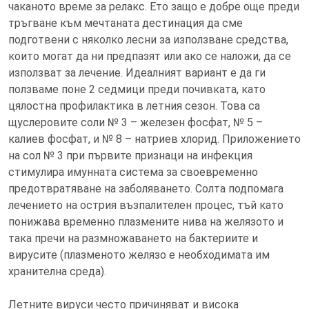
чаканото време за релакс. Ето защо е добре още преди
тръгване към мечтаната дестинация да сме
подготвени с няколко лесни за използване средства,
които могат да ни предпазят или ако се наложи, да се
използват за лечение. Идеалният вариант е да ги
ползваме поне 2 седмици преди почивката, като
цялостна профилактика в летния сезон. Това са
щуслеровите соли № 3 – железен фосфат, № 5 –
калиев фосфат, и № 8 – натриев хлорид. Приложението
на сол № 3 при първите признаци на инфекция
стимулира имунната система за своевременно
предотвратяване на заболяването. Солта подпомага
лечението на острия възпалителен процес, тъй като
понижава временно плазмените нива на желязото и
така пречи на размножаването на бактериите и
вирусите (плазменото желязо е необходимата им
хранителна среда).
Летните вируси често причиняват и висока