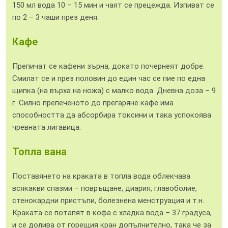
150 мл вода 10 – 15 мин и чаят се прецежда. Изпиват се
по 2 – 3 чаши през деня.
Кафе
Препичат се кафени зърна, докато почернеят добре.
Смилат се и през половин до един час се пие по една
щипка (на върха на ножа) с малко вода. Дневна доза – 9
г. Силно препеченото до прегаряне кафе има
способността да абсорбира токсини и така успокоява
чревната лигавица.
Топла вана
Поставянето на краката в топла вода облекчава
всякакви спазми – повръщане, диария, главоболие,
стенокардни пристъпи, болезнена менструация и т.н.
Краката се потапят в кофа с хладка вода – 37 градуса,
и се долива от горещия кран допълнително, така че за