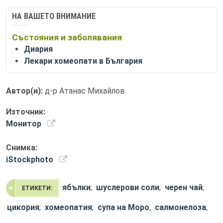
НА ВАШЕТО ВНИМАНИЕ
Състояния и заболявания
Диария
Лекари хомеопати в България
Автор(и):
д-р Атанас Михайлов
Източник:
Монитор
Снимка:
iStockphoto
ябълки
;
шуслерови соли
;
черен чай
;
ЕТИКЕТИ:
цикория
;
хомеопатия
;
супа на Моро
;
салмонелоза
;