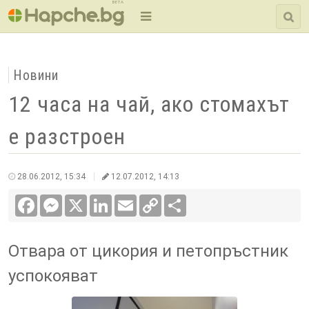
BETA
Новини
12 часа на чай, ако стомахът
е разстроен
28.06.2012, 15:34
12.07.2012, 14:13
Facebook
Messenger
X
LinkedIn
Email
Copy
Сподели
Link
Отвара от цикория и петопръстник
успокояват