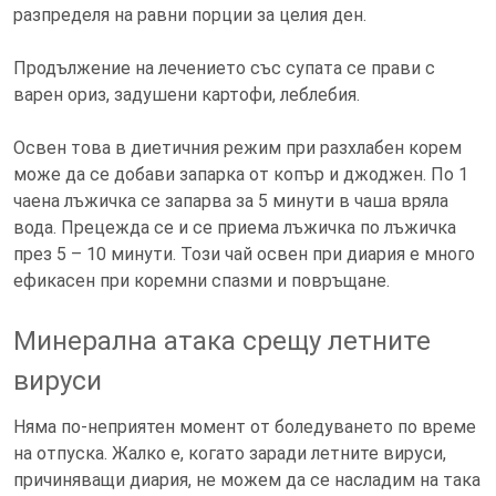
разпределя на равни порции за целия ден.
Продължение на лечението със супата се прави с
варен ориз, задушени картофи, леблебия.
Освен това в диетичния режим при разхлабен корем
може да се добави запарка от копър и джоджен. По 1
чаена лъжичка се запарва за 5 минути в чаша вряла
вода. Прецежда се и се приема лъжичка по лъжичка
през 5 – 10 минути. Този чай освен при диария е много
ефикасен при коремни спазми и повръщане.
Минерална атака срещу летните
вируси
Няма по-неприятен момент от боледуването по време
на отпуска. Жалко е, когато заради летните вируси,
причиняващи диария, не можем да се насладим на така