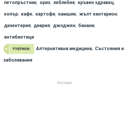
петопръстник
;
ориз
;
леблебия
;
кръвен здравец
;
копър
;
кафе
;
картофи
;
камшик
;
жълт кантарион
;
дизентерия
;
диария
;
джоджен
;
банани
;
антибиотици
Алтернативна медицина
;
Състояния и
РУБРИКИ:
заболявания
РЕКЛАМА