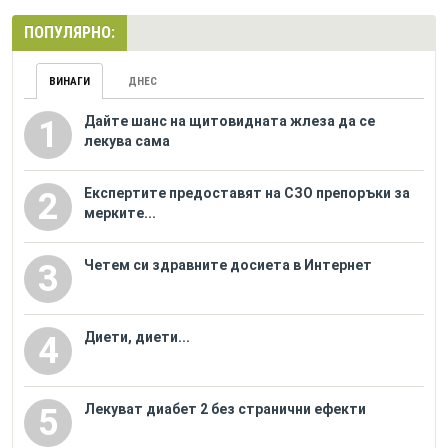
ПОПУЛЯРНО:
ВИНАГИ
ДНЕС
Дайте шанс на щитовидната жлеза да се
1
лекува сама
Eкспертите предоставят на СЗО препоръки за
2
мерките...
Четем си здравните досиета в Интернет
3
Диети, диети...
4
Лекуват диабет 2 без странични ефекти
5