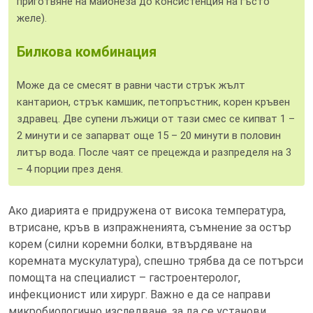
приготвяне на майонеза до консистенция на гъсто
желе).
Билкова комбинация
Може да се смесят в равни части стрък жълт
кантарион, стрък камшик, петопръстник, корен кръвен
здравец. Две супени лъжици от тази смес се кипват 1 –
2 минути и се запарват още 15 – 20 минути в половин
литър вода. После чаят се прецежда и разпределя на 3
– 4 порции през деня.
Ако диарията е придружена от висока температура,
втрисане, кръв в изпражненията, съмнение за остър
корем (силни коремни болки, втвърдяване на
коремната мускулатура), спешно трябва да се потърси
помощта на специалист – гастроентеролог,
инфекционист или хирург. Важно е да се направи
микробиологично изследване, за да се установи