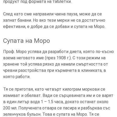
продукт под формата на таблетки.
След като сме направили чаена пауза, може да се
хапнат банани. Но ако тези мерки не са достатъчно
ефективни, е добре да се добави и супата на Моро.
Супата на Моро
Проф. Моро успява да разработи диета, която по-късно
взема неговото име (през 1908 г.). С този режим на
хранене той успява рязко да намали смъртността от
чревни разстройства при кърмачета в клиниката, в
която работи.
Тя се приготвя, като четвърт килограм моркови се
измиват и обелват. Вади се сърцевината им и се варят
в един литър вода 1 – 1.5 часа, докато останат около
200 мл. Получената отвара се пасира и разбърква със
зеленчуков бульон. Това е супата на Моро. Тя се