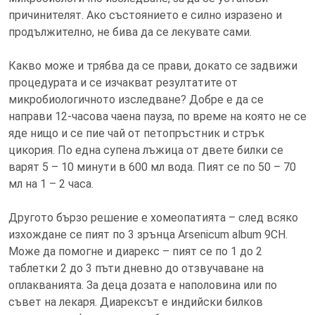
причинителят. Ако състоянието е силно изразено и
продължително, не бива да се лекувате сами.
Какво може и трябва да се прави, докато се задвижи
процедурата и се изчакват резултатите от
микробиологичното изследване? Добре е да се
направи 12-часова чаена пауза, по време на която не се
яде нищо и се пие чай от петопръстник и стрък
цикория. По една супена лъжица от двете билки се
варят 5 – 10 минути в 600 мл вода. Пият се по 50 – 70
мл на 1 – 2 часа.
Другото бързо решение е хомеопатията – след всяко
изхождане се пият по 3 зрънца Arsenicum album 9CH.
Може да помогне и диарекс – пият се по 1 до 2
таблетки 2 до 3 пъти дневно до отзвучаване на
оплакванията. За деца дозата е наполовина или по
съвет на лекаря. Диарексът е индийски билков