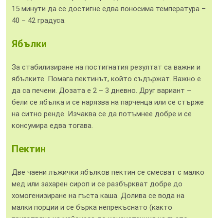
15 минути да се достигне едва поносима температура –
40 – 42 градуса.
Ябълки
За стабилизиране на постигнатия резултат са важни и
ябълките. Помага пектинът, който съдържат. Важно е
да са печени. Дозата е 2 – 3 дневно. Друг вариант –
бели се ябълка и се нарязва на парченца или се стърже
на ситно ренде. Изчаква се да потъмнее добре и се
консумира едва тогава.
Пектин
Две чаени лъжички ябълков пектин се смесват с малко
мед или захарен сироп и се разбъркват добре до
хомогенизиране на гъста каша. Долива се вода на
малки порции и се бърка непрекъснато (както