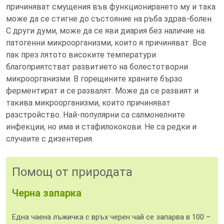
причиняват смущения във функционирането му и така
може да се стигне до състояние на ръба здрав-болен.
С други думи, може да се яви диария без наличие на
патогенни микроорганизми, които я причиняват. Все
пак през лятото високите температури
благоприятстват развитието на болестотворни
микроорганизми. В горещините храните бързо
ферментират и се развалят. Може да се развият и
такива микроорганизми, които причиняват
разстройство. Най-популярни са салмонелните
инфекции, но има и стафилококови. Не са редки и
случаите с дизентерия.
Помощ от природата
Черна запарка
Една чаена лъжичка с връх черен чай се запарва в 100 –