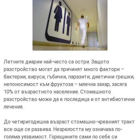
Летните диарии най-често са
остри
Летните диарии най-често са остри. Защото
разстройство могат да причинят много фактори –
бактерии, вируси, гъбички, паразити, диетични грешки,
непоносимост към фруктоза – млечна захар, засяга
10% от възрастното население. Стомашното
разстройство може да е последица и от антибиотични
лечения.
До четиригодишна възраст стомашно-чревният тракт
все още се развива. Незрелостта му означава по-
голяма уязвимост. Горещините сами по себе си