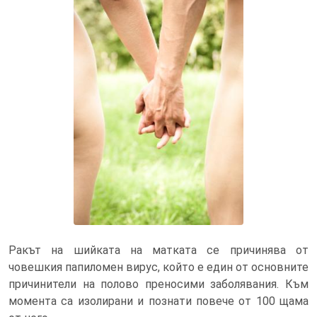
Ваксината срещу рак на шийката
на матката се препоръчва и за
мъжете
Ракът на шийката на матката се причинява от
човешкия папиломен вирус, който е един от основните
причинители на полово преносими заболявания. Към
момента са изолирани и познати повече от 100 щама