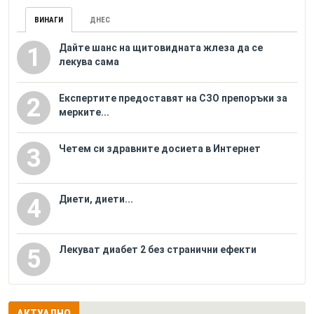
ВИНАГИ
ДНЕС
Дайте шанс на щитовидната жлеза да се
1
лекува сама
Eкспертите предоставят на СЗО препоръки за
2
мерките...
Четем си здравните досиета в Интернет
3
Диети, диети...
4
Лекуват диабет 2 без странични ефекти
5
АКТУАЛНО