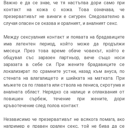
Важно е да се знае, че тя настъпва дори само при
контакт на кожа с кожа. Това означава, че
презервативът не винаги е сигурен. Следователно в
случая опасен се оказва и оралният, и аналният секс.
Между сексуалния контакт и появата на брадавиците
има латентен период, който може да продължи
месеци. През това време обаче човекът, който е
общувал със заразен партньор, вече също носи
заразата в себе си. При жените брадавиците се
локализират по срамните устни, назад към ануса, по
стената на влагалището и шийката на матката. При
мъжете са по главата или ствола на пениса, скротума и
аналната област. Нерядко са налице и оплаквания от
повишен сърбеж, течение при жените, дори
кръвотечение след полов контакт.
Независимо че презервативът не всякога помага, ако
например е правен орален секс, той не бива да се