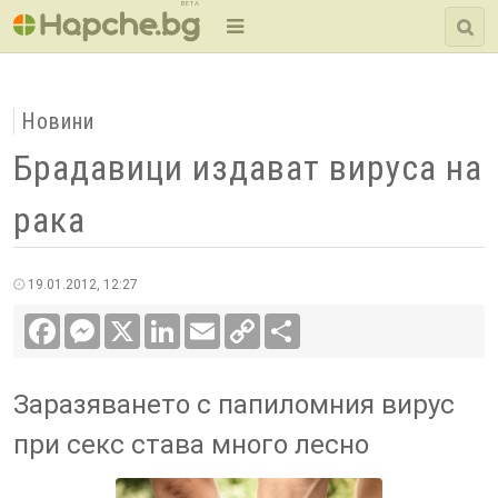
BETA
Новини
Брадавици издават вируса на
рака
19.01.2012, 12:27
Facebook
Messenger
X
LinkedIn
Email
Copy
Сподели
Link
Заразяването с папиломния вирус
при секс става много лесно