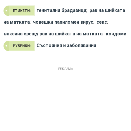
генитални брадавици
;
рак на шийката
ЕТИКЕТИ:
на матката
;
човешки папиломен вирус
;
секс
;
ваксина срещу рак на шийката на матката
;
кондоми
Състояния и заболявания
РУБРИКИ:
РЕКЛАМА