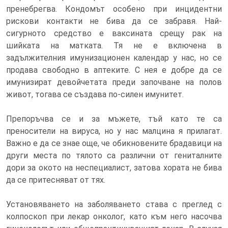
пренебрегва. Кондомът особено при инцидентни
рискови контакти не бива да се забравя. Най-
сигурното средство е ваксината срещу рак на
шийката на матката. Тя не е включена в
задължителния имунизационен календар у нас, но се
продава свободно в аптеките. С нея е добре да се
имунизират девойчетата преди започване на полов
живот, тогава се създава по-силен имунитет.
Препоръчва се и за мъжете, тъй като те са
преносители на вируса, но у нас малцина я прилагат.
Важно е да се знае още, че обикновените брадавици на
други места по тялото са различни от гениталните
дори за окото на неспециалист, затова хората не бива
да се притесняват от тях.
Установяването на заболяването става с преглед с
колпоскоп при лекар онколог, като към него насочва