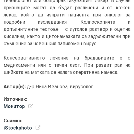
гинекологът или общопрактикуващият лекар. В случая
признаците могат да бъдат различени и от кожен
лекар, който да изпрати пациента при онколог за
подробни изследвания. Колпоскопията и
допълнитлните тестове – с луголов разтвор и оцетна
киселина, както и цитонамазката са задължителни при
съмнение за човешкия папиломен вирус.
Консервативното лечение на брадавиците е с
медикаменти или с течен азот. При развит рак на
шийката на матката се налага оперативна намеса.
Автор(и):
д-р Нина Иванова, вирусолог
Източник:
Монитор
Снимка:
iStockphoto