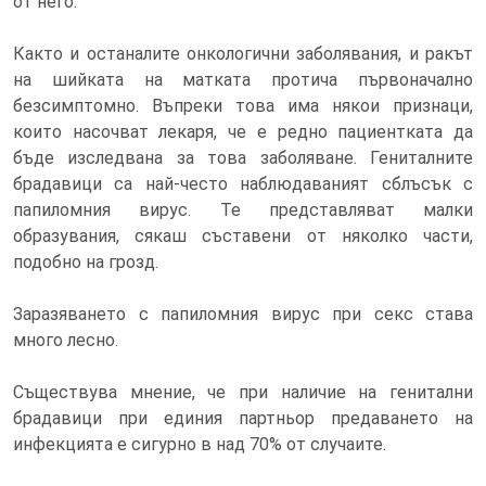
от него.
Както и останалите онкологични заболявания, и ракът
на шийката на матката протича първоначално
безсимптомно. Въпреки това има някои признаци,
които насочват лекаря, че е редно пациентката да
бъде изследвана за това заболяване. Гениталните
брадавици са най-често наблюдаваният сблъсък с
папиломния вирус. Те представляват малки
образувания, сякаш съставени от няколко части,
подобно на грозд.
Заразяването с папиломния вирус при секс става
много лесно.
Съществува мнение, че при наличие на генитални
брадавици при единия партньор предаването на
инфекцията е сигурно в над 70% от случаите.