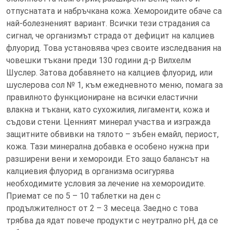
отпуснатата и набръчкана кожа. Хемороидите обаче са
най-болезненият вариант. Всички тези страдания са
сигнал, че организмът страда от дефицит на калциев
флуорид. Това установява чрез своите изследвания на
човешки тъкани преди 130 години д-р Вилхелм
Шуслер. Затова добавянето на калциев флуорид, или
шуслерова сол № 1, към ежедневното меню, помага за
правилното функциониране на всички еластични
влакна и тъкани, като сухожилия, лигаменти, кожа и
съдови стени. Ценният минерал участва и изгражда
защитните обвивки на тялото – зъбен емайл, периост,
кожа. Тази минерална добавка е особено нужна при
разширени вени и хемороиди. Ето защо балансът на
калциевия флуорид в организма осигурява
необходимите условия за лечение на хемороидите.
Приемат се по 5 – 10 таблетки на ден с
продължителност от 2 – 3 месеца. Заедно с това
трябва да ядат повече продукти с неутрално pH, да се