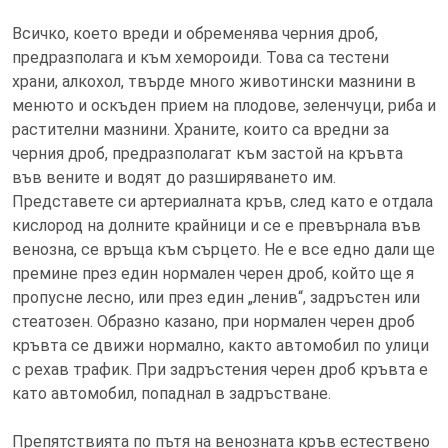
Всичко, което вреди и обременява черния дроб,
предразполага и към хемороиди. Това са тестени
храни, алкохол, твърде много животински мазнини в
менюто и оскъден прием на плодове, зеленчуци, риба и
растителни мазнини. Храните, които са вредни за
черния дроб, предразполагат към застой на кръвта
във вените и водят до разширяването им.
Представете си артериалната кръв, след като е отдала
кислород на долните крайници и се е превърнала във
венозна, се връща към сърцето. Не е все едно дали ще
премине през един нормален черен дроб, който ще я
пропусне лесно, или през един „ленив“, задръстен или
стеатозен. Образно казано, при нормален черен дроб
кръвта се движи нормално, както автомобил по улици
с рехав трафик. При задръстения черен дроб кръвта е
като автомобил, попаднал в задръстване.
Препятствията по пътя на венозната кръв естествено