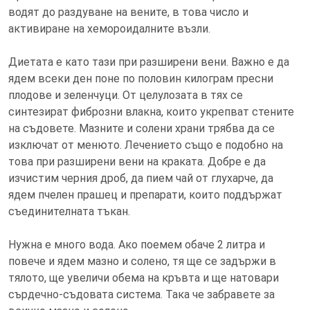
водят до раздуване на вените, в това число и
активиране на хемороидалните възли.
Диетата е като тази при разширени вени. Важно е да
ядем всеки ден поне по половин килограм пресни
плодове и зеленчуци. От целулозата в тях се
синтезират фиброзни влакна, които укрепват стените
на съдовете. Мазните и солени храни трябва да се
изключат от менюто. Лечението също е подобно на
това при разширени вени на краката. Добре е да
изчистим черния дроб, да пием чай от глухарче, да
ядем пчелен прашец и препарати, които поддържат
съединителната тъкан.
Нужна е много вода. Ако поемем обаче 2 литра и
повече и ядем мазно и солено, тя ще се задържи в
тялото, ще увеличи обема на кръвта и ще натовари
сърдечно-съдовата система. Така че забравете за