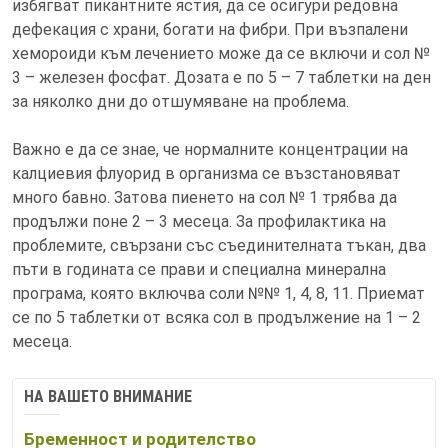
избягват пикантните ястия, да се осигури редовна
дефекация с храни, богати на фибри. При възпалени
хемороиди към лечението може да се включи и сол №
3 – железен фосфат. Дозата е по 5 – 7 таблетки на ден
за няколко дни до отшумяване на проблема.
Важно е да се знае, че нормалните концентрации на
калциевия флуорид в организма се възстановяват
много бавно. Затова пиенето на сол № 1 трябва да
продължи поне 2 – 3 месеца. За профилактика на
проблемите, свързани със съединителната тъкан, два
пъти в годината се прави и специална минерална
програма, която включва соли №№ 1, 4, 8, 11. Приемат
се по 5 таблетки от всяка сол в продължение на 1 – 2
месеца.
НА ВАШЕТО ВНИМАНИЕ
Бременност и родителство