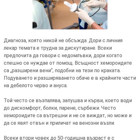
Диагноза, която никой не обсъжда. Дори с личния
лекар темата е трудна за дискутиране. Всеки
предпочита да говори с недомлъвки, дори когато
спешно се нуждае от помощ. Всъщност хемороидите
са „разширени вени“, подобни на тези по краката.
Подуването и разширяването обаче е в крайните части
на дебелото черво и ануса.
Той често се възпалява, запушва и кърви, което води
до дискомфорт, болки, парене, сърбежи. Често
хемороидите са вътрешни и не се виждат, но може и
да се явят отвън и приличат на венозни възли.
Всеки втори човек до 50-годишна възраст е с