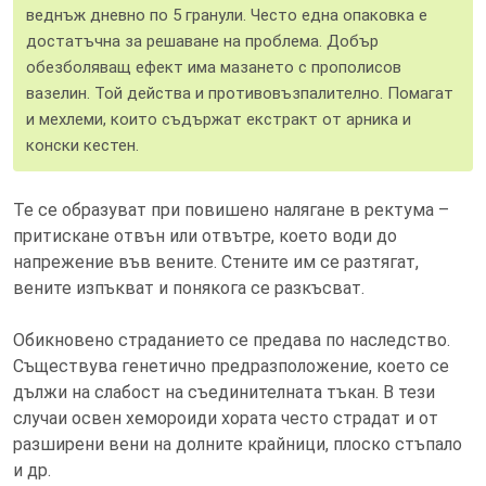
веднъж дневно по 5 гранули. Често една опаковка е
достатъчна за решаване на проблема. Добър
обезболяващ ефект има мазането с прополисов
вазелин. Той действа и противовъзпалително. Помагат
и мехлеми, които съдържат екстракт от арника и
конски кестен.
Те се образуват при повишено налягане в ректума –
притискане отвън или отвътре, което води до
напрежение във вените. Стените им се разтягат,
вените изпъкват и понякога се разкъсват.
Обикновено страданието се предава по наследство.
Съществува генетично предразположение, което се
дължи на слабост на съединителната тъкан. В тези
случаи освен хемороиди хората често страдат и от
разширени вени на долните крайници, плоско стъпало
и др.