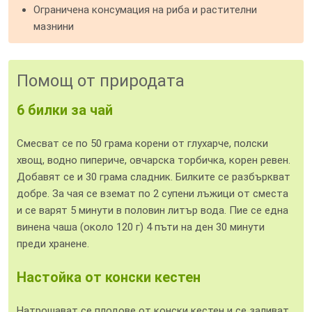
Ограничена консумация на риба и растителни
мазнини
Помощ от природата
6 билки за чай
Смесват се по 50 грама корени от глухарче, полски
хвощ, водно пипериче, овчарска торбичка, корен ревен.
Добавят се и 30 грама сладник. Билките се разбъркват
добре. За чая се вземат по 2 супени лъжици от сместа
и се варят 5 минути в половин литър вода. Пие се една
винена чаша (около 120 г) 4 пъти на ден 30 минути
преди хранене.
Настойка от конски кестен
Натрошават се плодове от конски кестен и се заливат