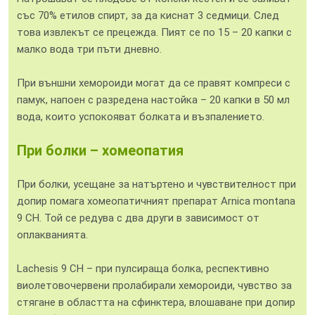
със 70% етилов спирт, за да киснат 3 седмици. След
това извлекът се прецежда. Пият се по 15 – 20 капки с
малко вода три пъти дневно.
При външни хемороиди могат да се правят компреси с
памук, напоен с разредена настойка – 20 капки в 50 мл
вода, които успокояват болката и възпалението.
При болки – хомеопатия
При болки, усещане за натъртено и чувствителност при
допир помага хомеопатичният препарат Аrnica montana
9 CH. Той се редува с два други в зависимост от
оплакванията.
Lachesis 9 CH – при пулсираща болка, респективно
виолетовочервени пролабирали хемороиди, чувство за
стягане в областта на сфинктера, влошаване при допир