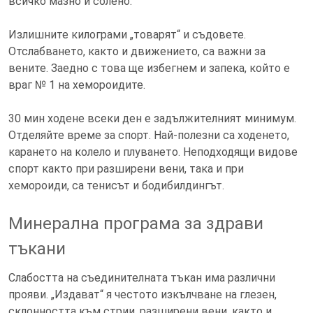
всичко мазно и солено.
Излишните килограми „товарят“ и съдовете.
Отслабването, както и движението, са важни за
вените. Заедно с това ще избегнем и запека, който е
враг № 1 на хемороидите.
30 мин ходене всеки ден е задължителният минимум.
Отделяйте време за спорт. Най-полезни са ходенето,
карането на колело и плуването. Неподходящи видове
спорт както при разширени вени, така и при
хемороиди, са тенисът и бодибилдингът.
Минерална програма за здрави
тъкани
Слабостта на съединителната тъкан има различни
прояви. „Издават“ я честото изкълчване на глезен,
склонността към стрии, разширени вени, както и