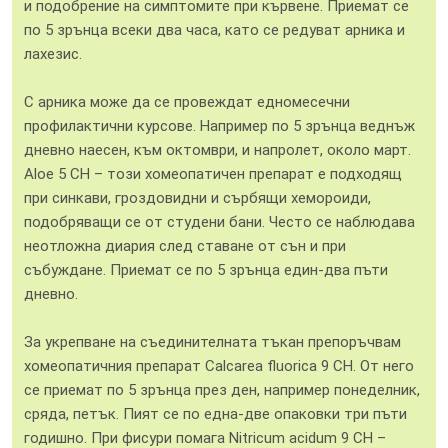
и подобрение на симптомите при кървене. Приемат се
по 5 зрънца всеки два часа, като се редуват арника и
лахезис.
С арника може да се провеждат едномесечни
профилактични курсове. Например по 5 зрънца веднъж
дневно наесен, към октомври, и напролет, около март.
Aloe 5 CH – този хомеопатичен препарат е подходящ
при синкави, гроздовидни и сърбящи хемороиди,
подобряващи се от студени бани. Често се наблюдава
неотложна диария след ставане от сън и при
събуждане. Приемат се по 5 зрънца един-два пъти
дневно.
За укрепване на съединителната тъкан препоръчвам
хомеопатичния препарат Calcarea fluorica 9 CH. От него
се приемат по 5 зрънца през ден, например понеделник,
сряда, петък. Пият се по една-две опаковки три пъти
годишно. При фисури помага Nitricum acidum 9 CH –