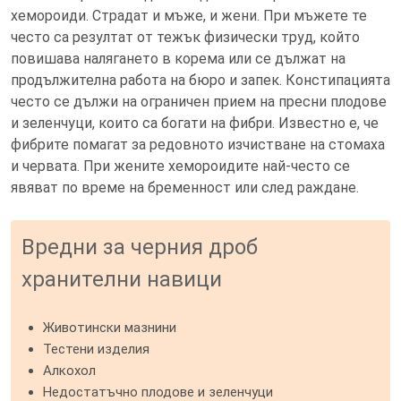
хемороиди. Страдат и мъже, и жени. При мъжете те
често са резултат от тежък физически труд, който
повишава налягането в корема или се дължат на
продължителна работа на бюро и запек. Констипацията
често се дължи на ограничен прием на пресни плодове
и зеленчуци, които са богати на фибри. Известно е, че
фибрите помагат за редовното изчистване на стомаха
и червата. При жените хемороидите най-често се
явяват по време на бременност или след раждане.
Вредни за черния дроб
хранителни навици
Животински мазнини
Тестени изделия
Алкохол
Недостатъчно плодове и зеленчуци