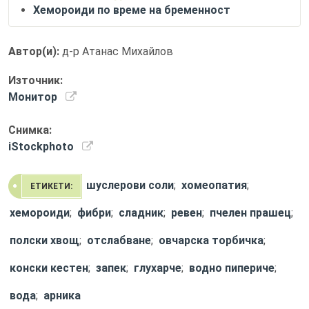
Хемороиди по време на бременност
Автор(и):
д-р Атанас Михайлов
Източник:
Монитор
Снимка:
iStockphoto
шуслерови соли
;
хомеопатия
;
ЕТИКЕТИ:
хемороиди
;
фибри
;
сладник
;
ревен
;
пчелен прашец
;
полски хвощ
;
отслабване
;
овчарска торбичка
;
конски кестен
;
запек
;
глухарче
;
водно пипериче
;
вода
;
арника