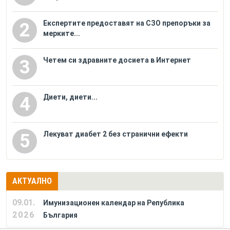
Eкспертите предоставят на СЗО препоръки за
2
мерките...
Четем си здравните досиета в Интернет
3
Диети, диети...
4
Лекуват диабет 2 без странични ефекти
5
АКТУАЛНО
09.01.
Имунизационен календар на Република
2026
България