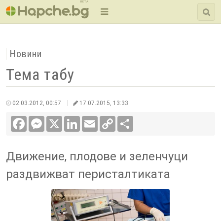
BETA
Новини
Тема табу
02.03.2012, 00:57
17.07.2015, 13:33
Facebook
Messenger
X
LinkedIn
Email
Copy
Сподели
Link
Движение, плодове и зеленчуци
раздвижват перисталтиката
Всеки втори до 50-годишна
възраст е с хемороиди