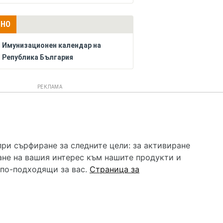
ЛНО
Имунизационен календар на
Република България
РЕКЛАМА
 услуга и НЕ осигурява диагноза и лечение. Hapche.bg
бавки. Информацията, публикувана в Hapche.bg, е
при сърфиране за следните цели:
за активиране
 при все че се полагат всички усилия за обновяване и
ане на вашия интерес към нашите продукти и
гностиката и самолечението могат да бъдат опасни за
като спешно, позвънете на денонощния безплатен
 по-подходящи за вас
.
Страница за
цинска помощ!
редпочитания за „бисквитки“
•
Контакти