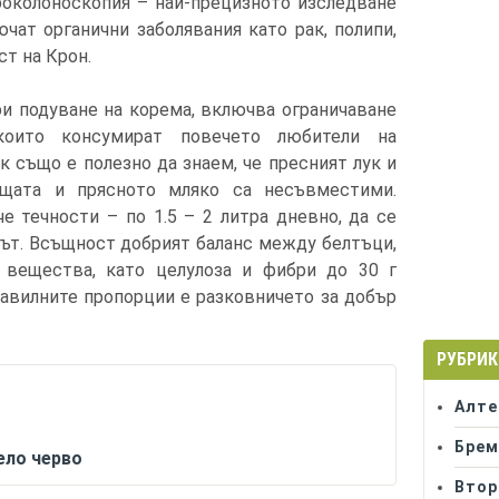
роколоноскопия – най-прецизното изследване
ючат органични заболявания като рак, полипи,
ст на Крон.
ри подуване на корема, включва ограничаване
 които консумират повечето любители на
к също е полезно да знаем, че пресният лук и
лещата и прясното мляко са несъвместими.
е течности – по 1.5 – 2 литра дневно, да се
ът. Всъщност добрият баланс между белтъци,
и вещества, като целулоза и фибри до 30 г
равилните пропорции е разковничето за добър
РУБРИК
Алте
Брем
ело черво
Втор