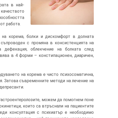
рата в най-
 качеството
пособността
от работа.
 на корема, болки и дискомфорт в долната
 съпроводен с промяна в консистенцията на
а дефекация, облекчение на болката след
вява в 4 форми – констипационен, диаричен,
одуването на корема е чисто психосоматична,
ия. Затова съвременните методи на лечение на
депресанти.
 гастроентеролозите, можем да помогнем поне
рокинетици, които са втръснали на пациентите
еди консултация с психиатър е необходимо