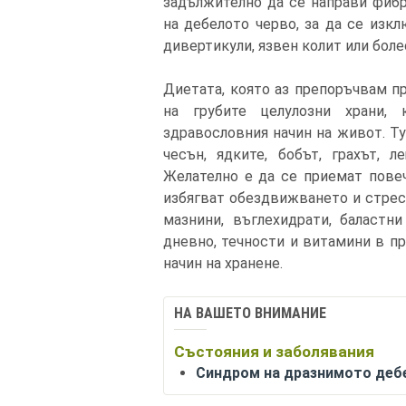
задължително да се направи фиб
на дебелото черво, за да се изкл
дивертикули, язвен колит или боле
Диетата, която аз препоръчвам п
на грубите целулозни храни,
здравословния начин на живот. Ту
чесън, ядките, бобът, грахът, 
Желателно е да се приемат повеч
избягват обездвижването и стрес
мазнини, въглехидрати, баластн
дневно, течности и витамини в п
начин на хранене.
НА ВАШЕТО ВНИМАНИЕ
Състояния и заболявания
Синдром на дразнимото деб