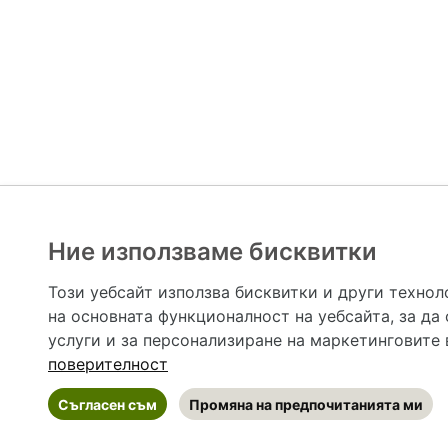
Ние използваме бисквитки
Hapche.bg НЕ е медицински, зравен или сроден специа
НЕ препоръчва медицински и други здравни и сро
Този уебсайт използва бисквитки и други технол
предназначена да служи само и единствено за справоч
на основната функционалност на уебсайта
,
за да
допълване на данните и за коригиране на неточности
вашето здраве! При поява на симптом(и) на заб
услуги и за персонализиране на маркетинговите
общоевропейс
поверителност
Съгласен съм
Промяна на предпочитанията ми
©
2026 Hapche.bg
•
Общи условия
•
По