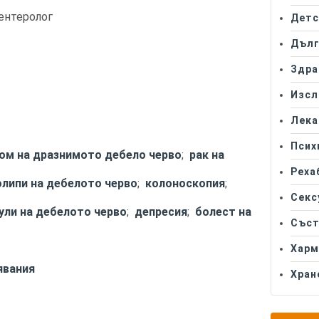
ентеролог
Детс
Дълг
Здра
Изсл
Лека
Псих
ом на дразнимото дебело черво
;
рак на
Реха
олипи на дебелото черво
;
колоноскопия
;
Секс
ули на дебелото черво
;
депресия
;
болест на
Съст
Харм
явания
Хран