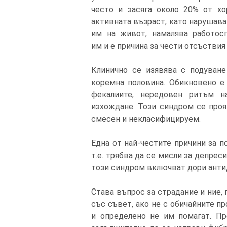
често и засяга около 20% от хо
активната възраст, като нарушава
им на живот, намалява работос
им и е причина за чести отсъствия 
Клинично се изявява с подуване
коремна половина. Обикновено е
фекалиите, нередовен ритъм н
изхождане. Този синдром се проя
смесен и некласифицируем.
Една от най-честите причини за п
т.е. трябва да се мисли за депрес
този синдром включват дори анти
Става въпрос за страдание и ние,
със съвет, ако не с обичайните п
и определено не им помагат. Пр