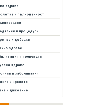
ко здраве
олетие и пълноценност
веопазване
едвания и процедури
рства и добавки
ично здраве
билитация и превенция
уално здраве
ояния и заболявания
ония и красота
ене и движение