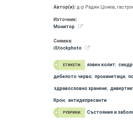
Автор(и):
д-р Радин Цонев, гастро
Източник:
Монитор
Снимка:
iStockphoto
язвен колит
;
синдр
ЕТИКЕТИ:
дебелото черво
;
прокинетици
;
п
здравословно хранене
;
дивертик
Крон
;
антидепресанти
Състояния и забол
РУБРИКИ: