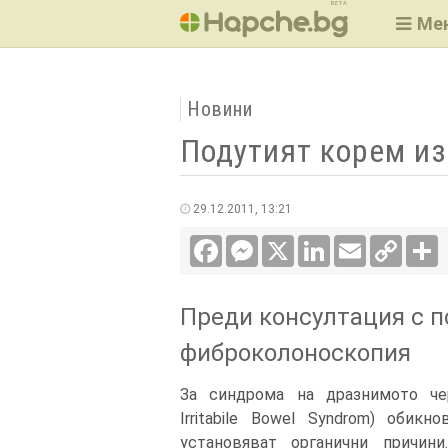
BETA
Ме
Новини
Подутият корем и
29.12.2011, 13:21
Facebook
Messenger
X
LinkedIn
Email
Copy
С
Link
Преди консултация с п
фиброколоноскопия
За синдрома на дразнимото че
Irritabile Bowel Syndrom) обикн
установяват органични причини