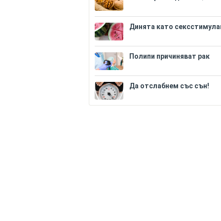
Динята като сексстимула
Полипи причиняват рак
Да отслабнем със сън!