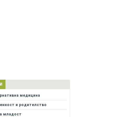
И
рнативна медицина
енност и родителство
а младост