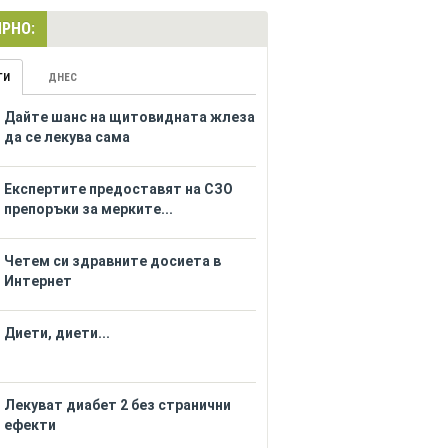
РНО:
ГИ
ДНЕС
Дайте шанс на щитовидната жлеза
да се лекува сама
Eкспертите предоставят на СЗО
препоръки за мерките...
Четем си здравните досиета в
Интернет
Диети, диети...
Лекуват диабет 2 без странични
ефекти