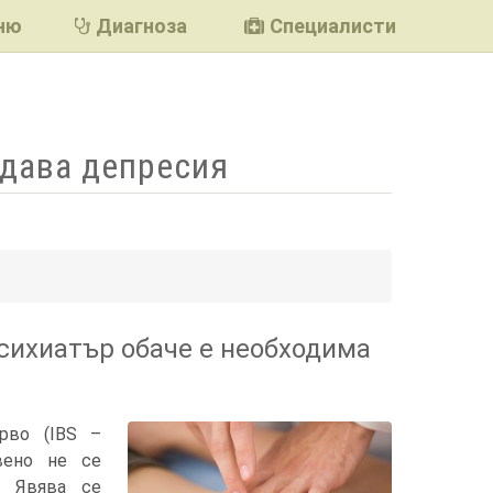
ню
Диагноза
Специалисти
здава депресия
подели
сихиатър обаче е необходима
рво (IBS –
Една от най-честите причини за
овено не се
подуването на корема е чисто
психосоматична
. Явява се