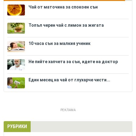
Чай от маточина за спокоен сън
Топъл черен чай с лимон за жегата
10 часа сън за малкия ученик
Не пийте хапчета за сън, идете на доктор
Един месец на чай от глухарче чисти...
РЕКЛАМА
РУБРИКИ