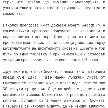
хъркащите трябва да заменят сънотворните и
успокоителните лекарства с природни средства и
хомеопатия.
Няколко препарата имат доказан ефект. Sedatif PC е
хомеопатичен препарат, подходящ за изнервени и
подложени на стрес хора. Освен това съставките на
препарата имат известно тонизиращо действие върху
мускулатурата на дихателната система. Дозата е три
пъти по една таблетка, а при изнервящи и стресови
ситуации през половин час се пие по една таблетка.
Друг мек вариант са билките – чаша чай от маточина
преди сън. Една – две чаени лъжички листа от
маточина се запарват в чаша вряла вода. Чаят се пие
30 минути преди сън. Още по-добре е да се свари
маточината в мляко. Млякото се загрява до точката на
кипене, поставят се 2 чаени лъжички от билката.
Разбърква се няколко минути, да не изкипи млякото,