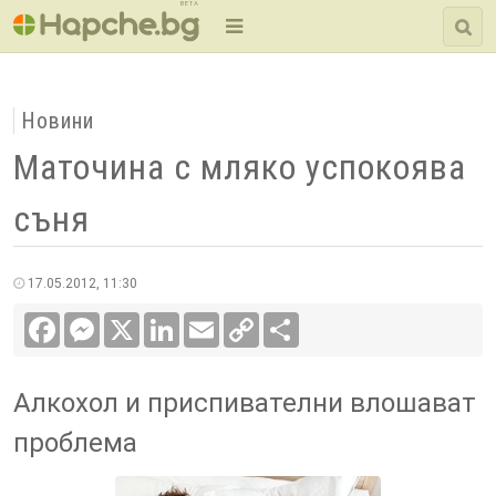
BETA
Новини
Маточина с мляко успокоява
съня
17.05.2012, 11:30
Facebook
Messenger
X
LinkedIn
Email
Copy
Сподели
Link
Алкохол и приспивателни влошават
проблема