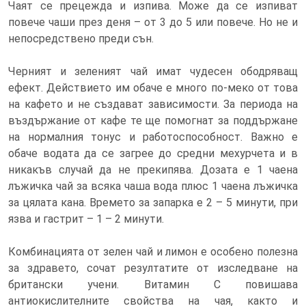
Чаят се прецежда и изпива. Може да се изпиват
повече чаши през деня – от 3 до 5 или повече. Но не и
непосредствено преди сън.
Черният и зеленият чай имат чудесен ободряващ
ефект. Действието им обаче е много по-меко от това
на кафето и не създават зависимости. За периода на
въздържание от кафе те ще помогнат за поддържане
на нормалния тонус и работоспособност. Важно е
обаче водата да се загрее до средни мехурчета и в
никакъв случай да не прекипява. Дозата е 1 чаена
лъжичка чай за всяка чаша вода плюс 1 чаена лъжичка
за цялата кана. Времето за запарка е 2 – 5 минути, при
язва и гастрит – 1 – 2 минути.
Комбинацията от зелен чай и лимон е особено полезна
за здравето, сочат резултатите от изследване на
британски учени. Витамин С повишава
антиокислителните свойства на чая, както и