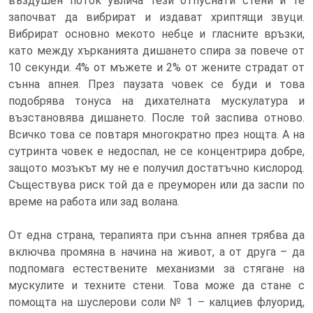
въздушен поток увлича тези отпуснати стени и те
започват да вибрират и издават хриптящи звуци.
Вибрират основно мекото небце и гласните връзки,
като между хърканията дишането спира за повече от
10 секунди. 4% от мъжете и 2% от жените страдат от
сънна апнея. През паузата човек се буди и това
подобрява тонуса на дихателната мускулатура и
възстановява дишането. После той заспива отново.
Всичко това се повтаря многократно през нощта. А на
сутринта човек е недоспал, не се концентрира добре,
защото мозъкът му не е получил достатъчно кислород.
Съществува риск той да е преуморен или да заспи по
време на работа или зад волана.
От една страна, терапията при сънна апнея трябва да
включва промяна в начина на живот, а от друга – да
подпомага естествените механизми за стягане на
мускулите и техните стени. Това може да стане с
помощта на шуслерови соли № 1 – калциев флуорид,