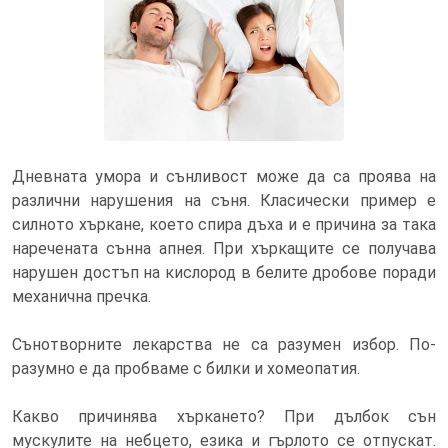
Хъркането причинява кислороден
глад, който ни буди до петстотин
пъти за една нощ
Дневната умора и сънливост може да са проява на
различни нарушения на съня. Класически пример е
силното хъркане, което спира дъха и е причина за така
наречената сънна апнея. При хъркащите се получава
нарушен достъп на кислород в белите дробове поради
механична пречка.
Сънотворните лекарства не са разумен избор. По-
разумно е да пробваме с билки и хомеопатия.
Какво причинява хъркането? При дълбок сън
мускулите на небцето, езика и гърлото се отпускат.