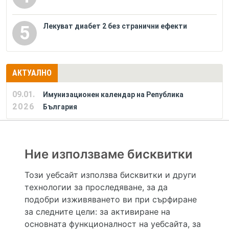
Лекуват диабет 2 без странични ефекти
5
АКТУАЛНО
09.01.
Имунизационен календар на Република
2026
България
РЕКЛАМА
Ние използваме бисквитки
Този уебсайт използва бисквитки и други
технологии за проследяване, за да
Hapche.bg НЕ е медицински, зравен или сроден специалист и НЕ дава медицински
консултации и здравни съвети. Hapche.bg НЕ се явява медицинска услуга и НЕ
подобри изживяването ви при сърфиране
осигурява диагноза и лечение. Hapche.bg НЕ препоръчва медицински и други здравни и
за следните цели:
за активиране на
сродни специалисти и заведения. Hapche.bg НЕ търгува с лекарствени продукти и
хранителни добавки. Информацията, публикувана в Hapche.bg, е предназначена да служи
основната функционалност на уебсайта
,
за
само и единствено за справочни цели. Същата се предоставя без всякаква гаранция за