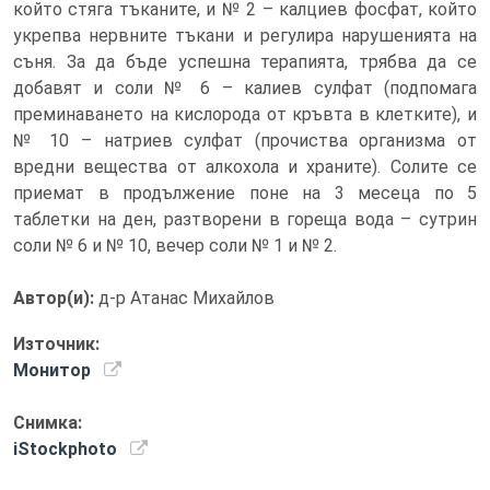
който стяга тъканите, и № 2 – калциев фосфат, който
укрепва нервните тъкани и регулира нарушенията на
съня. За да бъде успешна терапията, трябва да се
добавят и соли № 6 – калиев сулфат (подпомага
преминаването на кислорода от кръвта в клетките), и
№ 10 – натриев сулфат (прочиства организма от
вредни вещества от алкохола и храните). Солите се
приемат в продължение поне на 3 месеца по 5
таблетки на ден, разтворени в гореща вода – сутрин
соли № 6 и № 10, вечер соли № 1 и № 2.
Автор(и):
д-р Атанас Михайлов
Източник:
Монитор
Снимка:
iStockphoto