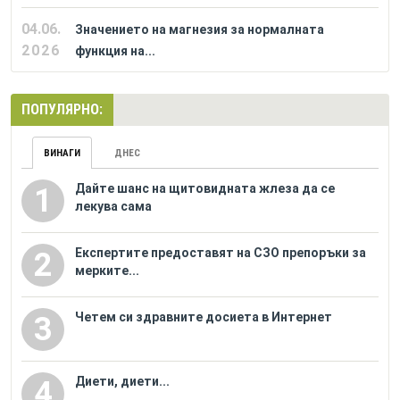
04.06.
Значението на магнезия за нормалната
2026
функция на...
ПОПУЛЯРНО:
ВИНАГИ
ДНЕС
Дайте шанс на щитовидната жлеза да се
1
лекува сама
Eкспертите предоставят на СЗО препоръки за
2
мерките...
Четем си здравните досиета в Интернет
3
Диети, диети...
4