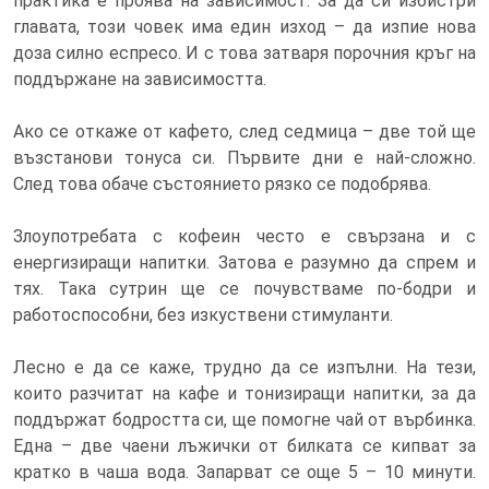
практика е проява на зависимост. За да си избистри
главата, този човек има един изход – да изпие нова
доза силно еспресо. И с това затваря порочния кръг на
поддържане на зависимостта.
Ако се откаже от кафето, след седмица – две той ще
възстанови тонуса си. Първите дни е най-сложно.
След това обаче състоянието рязко се подобрява.
Злоупотребата с кофеин често е свързана и с
енергизиращи напитки. Затова е разумно да спрем и
тях. Така сутрин ще се почувстваме по-бодри и
работоспособни, без изкуствени стимуланти.
Лесно е да се каже, трудно да се изпълни. На тези,
които разчитат на кафе и тонизиращи напитки, за да
поддържат бодростта си, ще помогне чай от върбинка.
Една – две чаени лъжички от билката се кипват за
кратко в чаша вода. Запарват се още 5 – 10 минути.