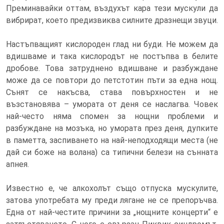
Преминавайки оттам, въздухът кара тези мускули да
вибрират, което предизвиква силните дразнещи звуци.
Настъпващият кислороден глад ни буди. Не можем да
вдишваме и така кислородът не постъпва в белите
дробове. Това затруднено вдишване и разбуждане
може да се повтори до петстотин пъти за една нощ.
Сънят се накъсва, става повърхностен и не
възстановява – умората от деня се наслагва. Човек
най-често няма спомен за нощни проблеми и
разбуждане на мозъка, но умората през деня, дупките
в паметта, заспиването на най-неподходящи места (не
дай си боже на волана) са типични белези на сънната
апнея.
Известно е, че алкохолът също отпуска мускулите,
затова употребата му преди лягане не се препоръчва.
Една от най-честите причини за „нощните концерти“ е