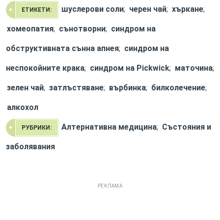
шуслерови соли
;
черен чай
;
хъркане
;
ЕТИКЕТИ:
хомеопатия
;
сънотворни
;
синдром на
обструктивната сънна апнея
;
синдром на
неспокойните крака
;
синдром на Pickwick
;
маточина
;
зелен чай
;
затлъстяване
;
върбинка
;
билколечение
;
алкохол
Алтернативна медицина
;
Състояния и
РУБРИКИ:
заболявания
РЕКЛАМА