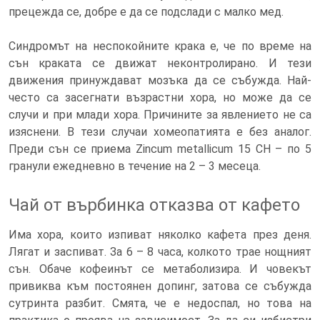
прецежда се, добре е да се подслади с малко мед.
Синдромът на неспокойните крака е, че по време на
сън краката се движат неконтролирано. И тези
движения принуждават мозъка да се събужда. Най-
често са засегнати възрастни хора, но може да се
случи и при млади хора. Причините за явлението не са
изяснени. В тези случаи хомеопатията е без аналог.
Преди сън се приема Zincum metallicum 15 СН – по 5
гранули ежедневно в течение на 2 – 3 месеца.
Чай от върбинка отказва от кафето
Има хора, които изпиват няколко кафета през деня.
Лягат и заспиват. За 6 – 8 часа, колкото трае нощният
сън. Обаче кофеинът се метаболизира. И човекът
привиква към постоянен допинг, затова се събужда
сутринта разбит. Смята, че е недоспал, но това на