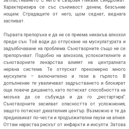
затлъстяването. С него е свързан Пиквик синдромът.
Характеризира се със сънливост денем, безсъние
нощем. Страдащите от него, щом седнат, веднага
заспиват.
Първата препоръка е да не се приема никакъв алкохол
преди сън. Той води до отпускане на мускулатурата и
задълбочаване на проблема. Сънотворните също не се
препоръчват. Подобно на алкохола, успокоителните и
сънотворните лекарства влияят на централната
нервна система. Те отпускат прекомерно много
мускулите – включително и тези в гърлото. В
допълнение те увеличават задръстването и блокират
още повече дишането, като потискат способността на
мозъка да се събужда и да го „рестартира“.
Сънотворните засилват опасността от усложнения,
защото потискат дихателния център. Възможно е те да
предизвикат по-чести и продължителни паузи на апнея.
Оттам нараства рискът от инфаркти и инсулти. Затова