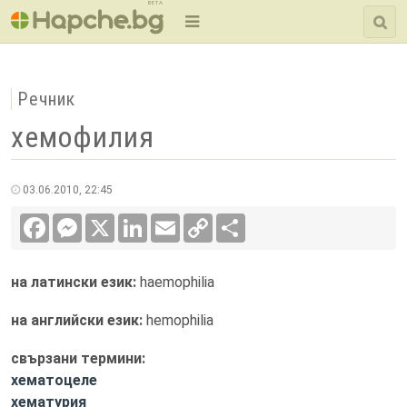
BETA
Речник
хемофилия
03.06.2010, 22:45
Facebook
Messenger
X
LinkedIn
Email
Copy
Сподели
Link
на латински език:
haemophilia
на английски език:
hemophilia
свързани термини:
хематоцеле
хематурия