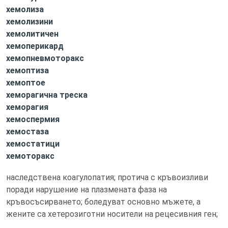
хемолиза
хемолизини
хемолитичен
хемоперикард
хемопневмоторакс
хемоптиза
хемоптое
хеморагична треска
хеморагия
хемоспермия
хемостаза
хемостатици
хемоторакс
наследствена коагулопатия; протича с кръвоизливи
поради нарушение на плазмената фаза на
кръвосъсирването; боледуват основно мъжете, а
жените са хетерозиготни носители на рецесивния ген;