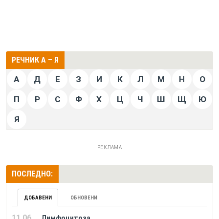
РЕЧНИК А – Я
А
Д
Е
З
И
К
Л
М
Н
О
П
Р
С
Ф
Х
Ц
Ч
Ш
Щ
Ю
Я
РЕКЛАМА
ПОСЛЕДНО:
ДОБАВЕНИ
ОБНОВЕНИ
11.06.
Лимфоцитоза