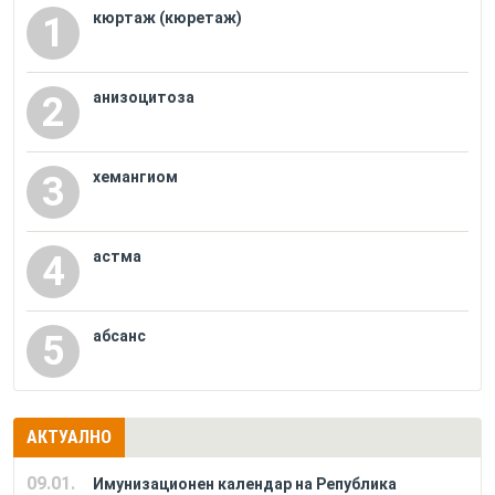
кюртаж (кюретаж)
1
анизоцитоза
2
хемангиом
3
астма
4
абсанс
5
АКТУАЛНО
09.01.
Имунизационен календар на Република