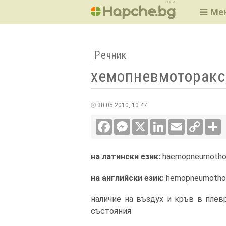
BETA
Ме
Речник
хемопневмоторакс
30.05.2010, 10:47
Facebook
Messenger
X
LinkedIn
Email
Copy
С
Link
на латински език:
haemopneumotho
на английски език:
hemopneumotho
наличие на въздух и кръв в плев
състояния