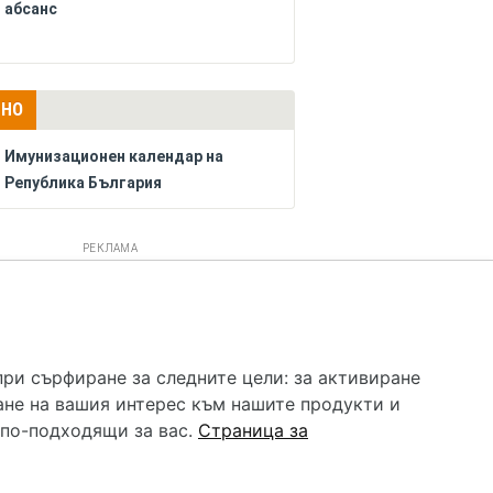
абсанс
ЛНО
Имунизационен календар на
Република България
РЕКЛАМА
 услуга и НЕ осигурява диагноза и лечение. Hapche.bg
бавки. Информацията, публикувана в Hapche.bg, е
при сърфиране за следните цели:
за активиране
 при все че се полагат всички усилия за обновяване и
ане на вашия интерес към нашите продукти и
гностиката и самолечението могат да бъдат опасни за
като спешно, позвънете на денонощния безплатен
 по-подходящи за вас
.
Страница за
цинска помощ!