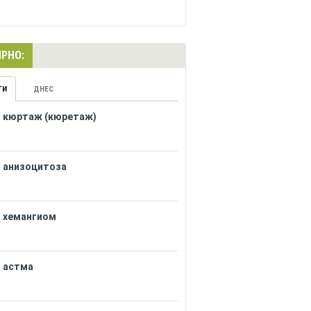
РНО:
ГИ
ДНЕС
кюртаж (кюретаж)
анизоцитоза
хемангиом
астма