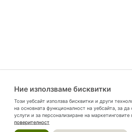
Ние използваме бисквитки
Hapche.bg НЕ е медицински, зравен или сроден специа
НЕ препоръчва медицински и други здравни и сро
Този уебсайт използва бисквитки и други технол
предназначена да служи само и единствено за справоч
на основната функционалност на уебсайта
,
за да
допълване на данните и за коригиране на неточности
вашето здраве! При поява на симптом(и) на заб
услуги и за персонализиране на маркетинговите
общоевропейс
поверителност