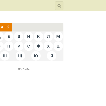
А – Я
Д
Е
З
И
К
Л
М
О
П
Р
С
Ф
Х
Ц
Ш
Щ
Ю
Я
РЕКЛАМА