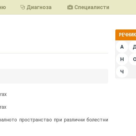
ню
Диагноза
Специалисти
РЕЧНИК 
А
Н
Ч
подели
rax
rax
ралното пространство при различни болестни