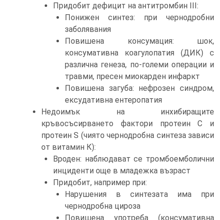
Придобит дефицит на антитромбин III:
Понижен синтез: при чернодробни
заболявания
Повишена консумация: шок,
консумативна коагулопатия (ДИК) с
различна генеза, по-големи операции и
травми, пресен миокарден инфаркт
Повишена загуба: нефрозен синдром,
ексудативна ентеропатия
Недоимък на инхибиращите
кръвосъсирването фактори протеин С и
протеин S (чиято чернодробна синтеза зависи
от витамин К):
Вроден: наблюдават се тромбоемболични
инциденти още в младежка възраст
Придобит, например при:
Нарушения в синтезата има при
чернодробна цироза
Повишена употреба (консумативна