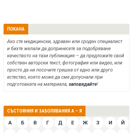
ПОКАНА
Ако сте медицински, здравен или сроден специалист
и бихте желали да допринесете за подобряване
качеството на тази публикация – да предложите свой
собствен авторски текст, фотография или видео, или
просто да ни посочите грешка от едно или друго
естество, която може да сме допуснали при
подготовката на материала,
заповядайте
!
СЪСТОЯНИЯ И ЗАБОЛЯВАНИЯ А – Я
А
Б
В
Г
Д
Е
Ж
З
И
Й