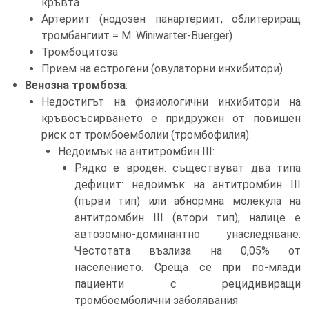
кръвта
Артериит (нодозен панартериит, облитериращ
тромбангиит = М. Winiwarter-Buerger)
Тромбоцитоза
Прием на естрогени (овулаторни инхибитори)
Венозна тромбоза
:
Недостигът на физиологични инхибитори на
кръвосъсирването е придружен от повишен
риск от тромбоемболии (тромбофилия):
Недоимък на антитромбин III:
Рядко е вроден: съществуват два типа
дефицит: недоимък на антитромбин III
(първи тип) или абнормна молекула на
антитромбин III (втори тип); налице е
автозомно-доминантно унаследяване.
Честотата възлиза на 0,05% от
населението. Среща се при по-млади
пациенти с рецидивиращи
тромбоемболични заболявания