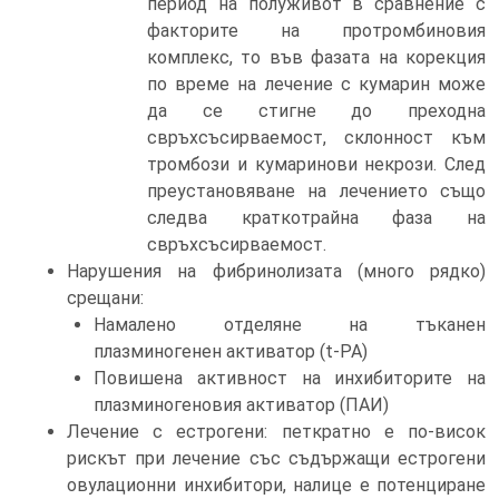
период на полуживот в сравнение с
факторите на протромбиновия
комплекс, то във фазата на корекция
по време на лечение с кумарин може
да се стигне до преходна
свръхсъсирваемост, склонност към
тромбози и кумаринови некрози. След
преустановяване на лечението също
следва краткотрайна фаза на
свръхсъсирваемост.
Нарушения на фибринолизата (много рядко)
срещани:
Намалено отделяне на тъканен
плазминогенен активатор (t-PA)
Повишена активност на инхибиторите на
плазминогеновия активатор (ПАИ)
Лечение с естрогени: петкратно е по-висок
рискът при лечение със съдържащи естрогени
овулационни инхибитори, налице е потенциране