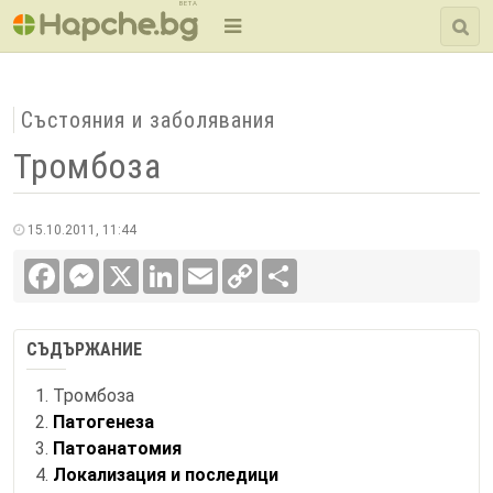
BETA
Състояния и заболявания
Тромбоза
15.10.2011, 11:44
Facebook
Messenger
X
LinkedIn
Email
Copy
Сподели
Link
СЪДЪРЖАНИЕ
Тромбоза
Патогенеза
Патоанатомия
Локализация и последици