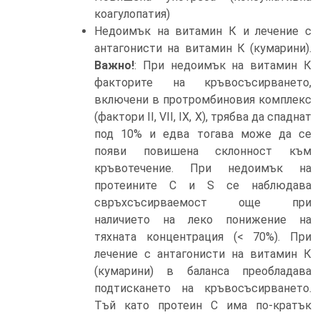
коагулопатия)
Недоимък на витамин К и лечение с
антагонисти на витамин К (кумарини).
Важно!
: При недоимък на витамин К
факторите на кръвосъсирването,
включени в протромбиновия комплекс
(фактори II, VII, IX, X), трябва да спаднат
под 10% и едва тогава може да се
появи повишена склонност към
кръвотечение. При недоимък на
протеините С и S се наблюдава
свръхсъсирваемост още при
наличието на леко понижение на
тяхната концентрация (< 70%). При
лечение с антагонисти на витамин К
(кумарини) в баланса преобладава
подтискането на кръвосъсирването.
Тъй като протеин С има по-кратък