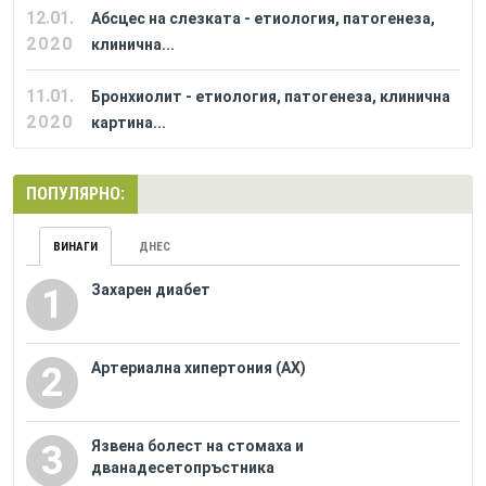
12.01.
Абсцес на слезката - етиология, патогенеза,
2020
клинична...
11.01.
Бронхиолит - етиология, патогенеза, клинична
2020
картина...
ПОПУЛЯРНО:
ВИНАГИ
ДНЕС
Захарен диабет
1
Артериална хипертония (АХ)
2
Язвена болест на стомаха и
3
дванадесетопръстника