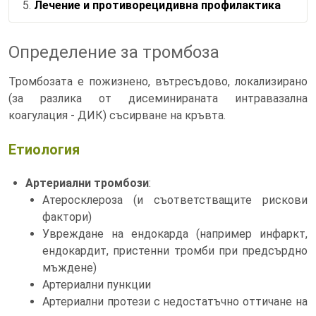
Лечение и противорецидивна профилактика
Определение за тромбоза
Тромбозата е пожизнено, вътресъдово, локализирано
(за разлика от дисеминираната интравазална
коагулация - ДИК) съсирване на кръвта.
Етиология
Артериални тромбози
:
Атеросклероза (и съответстващите рискови
фактори)
Увреждане на ендокарда (например инфаркт,
ендокардит, пристенни тромби при предсърдно
мъждене)
Артериални пункции
Артериални протези с недостатъчно оттичане на