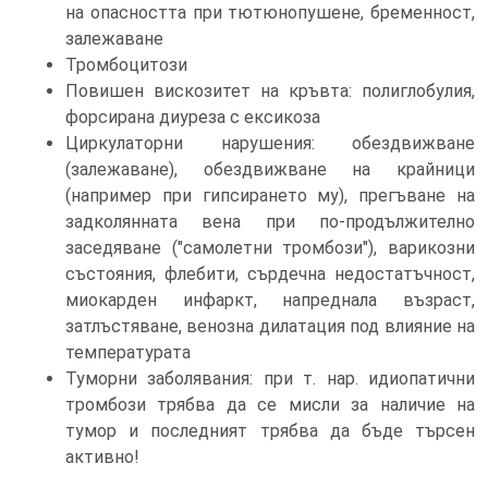
на опасността при тютюнопушене, бременност,
залежаване
Тромбоцитози
Повишен вискозитет на кръвта: полиглобулия,
форсирана диуреза с ексикоза
Циркулаторни нарушения: обездвижване
(залежаване), обездвижване на крайници
(например при гипсирането му), прегъване на
задколянната вена при по-продължително
заседяване ("самолетни тромбози"), варикозни
състояния, флебити, сърдечна недостатъчност,
миокарден инфаркт, напреднала възраст,
затлъстяване, венозна дилатация под влияние на
температурата
Туморни заболявания: при т. нар. идиопатични
тромбози трябва да се мисли за наличие на
тумор и последният трябва да бъде търсен
активно!