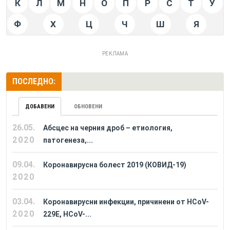
К
Л
М
Н
О
П
Р
С
Т
У
Ф
Х
Ц
Ч
Ш
Я
РЕКЛАМА
ПОСЛЕДНО:
ДОБАВЕНИ
ОБНОВЕНИ
26.05.
Абсцес на черния дроб – етиология,
2020
патогенеза,...
09.04.
Коронавирусна болест 2019 (КОВИД-19)
2020
03.04.
Коронавирусни инфекции, причинени от HCoV-
2020
229E, HCoV-...