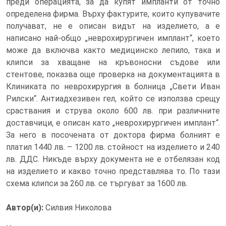
преди операцията, за да купят импланти от точно
определена фирма. Върху фактурите, които купувачите
получават, не е описан видът на изделието, а е
написано най-общо „неврохирургичен имплант“, което
може да включва както медицинско лепило, така и
клипси за хващане на кръвоносни съдове или
стентове, показва още проверка на документацията в
Клиниката по неврохирургия в болница „Свети Иван
Рилски“. Антиадхезивен гел, който се използва срещу
сраствания и струва около 600 лв. при различните
доставчици, е описан като „неврохирургичен имплант“.
За него в посочената от доктора фирма болният е
платил 1440 лв. – 1200 лв. стойност на изделието и 240
лв. ДДС. Никъде върху документа не е отбелязан код
на изделието и какво точно представлява то. По тази
схема клипси за 260 лв. се търгуват за 1600 лв.
Автор(и):
Силвия Николова