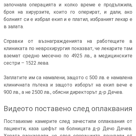
започнала операцията и колко време е продължила,
броя на хирурзите, които го оперират, и дали, ако
болният си е избрал екип и е платил, избраният лекар е
в залата.
Справки от възнагражденията на работещите в
клиниката по неврохирургия показват, че лекарите там
вземат средно месечно по 4925 лв., а медицинските
сестри – 1522 лева.
Заплатите им са намалени, защото с 500 лв. е намалена
клиничната пътека и защото изборът на екип вече е
900 лв., а не 2500 лв., обясни директорът д-р Дечев.
Видеото поставено след оплаквания
Поставихме камерите след зачестили оплаквания от
пациенти, каза шефът на болницата д-р Дечо Дечев.
Хората разказвали, че след операциите дочували от