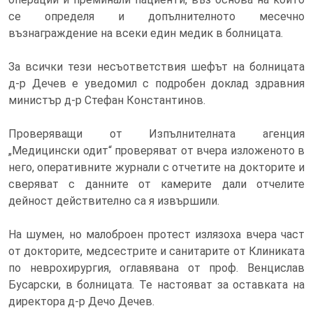
се определя и допълнителното месечно
възнаграждение на всеки един медик в болницата.
За всички тези несъответствия шефът на болницата
д-р Дечев е уведомил с подробен доклад здравния
министър д-р Стефан Константинов.
Проверяващи от Изпълнителната агенция
„Медицински одит“ проверяват от вчера изложеното в
него, оперативните журнали с отчетите на докторите и
сверяват с данните от камерите дали отчелите
дейност действително са я извършили.
На шумен, но малоброен протест излязоха вчера част
от докторите, медсестрите и санитарите от Клиниката
по неврохирургия, оглавявана от проф. Венцислав
Бусарски, в болницата. Те настояват за оставката на
директора д-р Дечо Дечев.