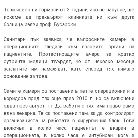
Този човек ни тормози от 3 години, ако не напусне, ще
искаме да прехвърлят клиниката ни към друга
болница, заяви проф. Бусарски.
Санитари пък заявиха, че въпросните камери в
операционните гледали към половите органи на
пациентите. Протестиращите вчера за кратко
сутринта медици твърдят, че от няколко месеца
заплатите им намаляват, като според тях нямало
основание за това.
Самите камери са поставени в петте операционни и в
коридора пред тях още през 2010 г., но са включени
едва през август т.г. Да работи с тях, има право само
една лекарка. Те са поставени там, за да контролират
организацията на работата в хирургичния блок. Това
включва в колко часа пациентът е вкаран в
операционната, в колко часа е интубиран, кога е