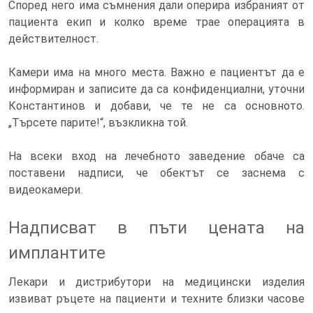
Според него има съмнения дали оперира избраният от
пациента екип и колко време трае операцията в
действителност.
Камери има на много места. Важно е пациентът да е
информиран и записите да са конфиденциални, уточни
Константинов и добави, че те не са основното.
„Търсете парите!“, възкликна той.
На всеки вход на лечебното заведение обаче са
поставени надписи, че обектът се заснема с
видеокамери.
Надписват в пъти цената на
имплантите
Лекари и дистрибутори на медицински изделия
извиват ръцете на пациенти и техните близки часове