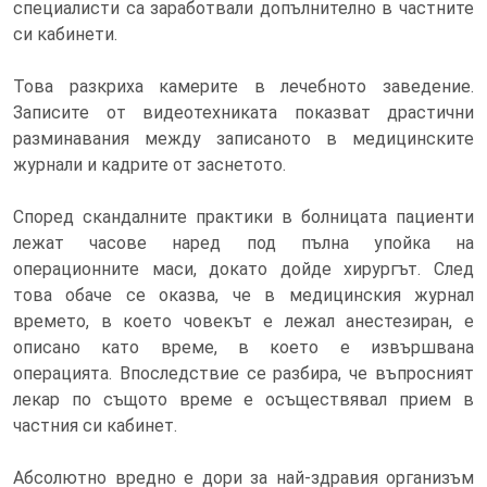
специалисти са заработвали допълнително в частните
си кабинети.
Това разкриха камерите в лечебното заведение.
Записите от видеотехниката показват драстични
разминавания между записаното в медицинските
журнали и кадрите от заснетото.
Според скандалните практики в болницата пациенти
лежат часове наред под пълна упойка на
операционните маси, докато дойде хирургът. След
това обаче се оказва, че в медицинския журнал
времето, в което човекът е лежал анестезиран, е
описано като време, в което е извършвана
операцията. Впоследствие се разбира, че въпросният
лекар по същото време е осъществявал прием в
частния си кабинет.
Абсолютно вредно е дори за най-здравия организъм