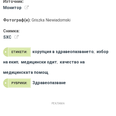
Източник:
Монитор
Фотограф(и):
Griszka Niewiadomski
Снимка:
SXC
корупция в здравеопазването
;
избор
ЕТИКЕТИ:
на екип
;
медицински одит
;
качество на
медицинската помощ
Здравеопазване
РУБРИКИ:
РЕКЛАМА