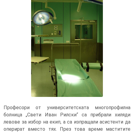
Професори от университетската многопрофилна
болница „Свети Иван Рилски“ са прибрали хиляди
левове за избор на екип, а са изпращали асистенти да
оперират вместо тях. През това време маститите