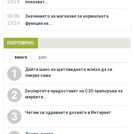
2026
показват...
04.06.
Значението на магнезия за нормалната
2026
функция на...
ПОПУЛЯРНО:
ВИНАГИ
ДНЕС
Дайте шанс на щитовидната жлеза да се
1
лекува сама
Eкспертите предоставят на СЗО препоръки за
2
мерките...
Четем си здравните досиета в Интернет
3
Диети, диети...