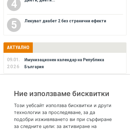
4
Лекуват диабет 2 без странични ефекти
5
АКТУАЛНО
09.01.
Имунизационен календар на Република
2026
България
РЕКЛАМА
Ние използваме бисквитки
Този уебсайт използва бисквитки и други
технологии за проследяване, за да
Hapche.bg НЕ е медицински, зравен или сроден специалист и НЕ дава медицински
консултации и здравни съвети. Hapche.bg НЕ се явява медицинска услуга и НЕ
подобри изживяването ви при сърфиране
осигурява диагноза и лечение. Hapche.bg НЕ препоръчва медицински и други здравни и
за следните цели:
за активиране на
сродни специалисти и заведения. Hapche.bg НЕ търгува с лекарствени продукти и
хранителни добавки. Информацията, публикувана в Hapche.bg, е предназначена да служи