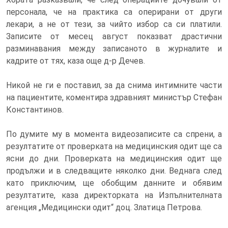
персонала, че на практика са оперирани от други
лекари, а не от тези, за чийто избор са си платили.
Записите от месец август показват драстични
разминавания между записаното в журналите и
кадрите от тях, каза още д-р Дечев.
Никой не ги е поставил, за да снима интимните части
на пациентите, коментира здравният министър Стефан
Константинов.
По думите му в момента видеозаписите са спрени, а
резултатите от проверката на медицинския одит ще са
ясни до дни. Проверката на медицинския одит ще
продължи и в следващите няколко дни. Веднага след
като приключим, ще обобщим данните и обявим
резултатите, каза директорката на Изпълнителната
агенция „Медицински одит“ доц. Златица Петрова.