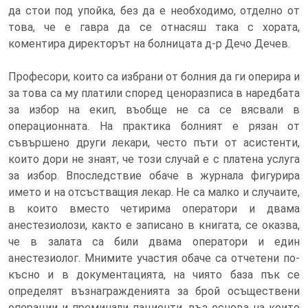
да стои под упойка, без да е необходимо, отделно от
това, че е гавра да се отнасяш така с хората,
коментира директорът на болницата д-р Дечо Дечев.
Професори, които са избрани от болния да ги оперира и
за това са му платили според ценоразписа в наредбата
за избор на екип, въобще не са се вясвали в
операционната. На практика болният е рязан от
съвършено други лекари, често пъти от асистенти,
които дори не знаят, че този случай е с платена услуга
за избор. Впоследствие обаче в журнала фигурира
името и на отсъстващия лекар. Не са малко и случаите,
в които вместо четирима оператори и двама
анестезиолози, както е записано в книгата, се оказва,
че в залата са били двама оператори и един
анестезиолог. Мнимите участия обаче са отчетени по-
късно и в документацията, на чиято база пък се
определят възнагражденията за брой осъществени
операции и преминали пациенти, въз основа на които