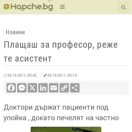
BETA
Новини
Плащаш за професор, реже
те асистент
06.10.2011, 09:42
08.10.2011, 09:14
Facebook
Messenger
X
LinkedIn
Email
Copy
Сподели
Link
Доктори държат пациенти под
упойка , докато печелят на частно