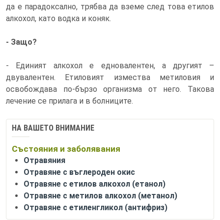
да е парадоксално, трябва да вземе след това етилов
алкохол, като водка и коняк.
- Защо?
- Единият алкохол е едновалентен, а другият –
двувалентен. Етиловият измества метиловия и
освобождава по-бързо организма от него. Такова
лечение се прилага и в болниците.
НА ВАШЕТО ВНИМАНИЕ
Състояния и заболявания
Отравяния
Отравяне с въглероден окис
Отравяне с етилов алкохол (етанол)
Отравяне с метилов алкохол (метанол)
Отравяне с етиленгликол (антифриз)