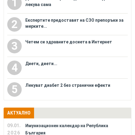
1
лекува сама
Eкспертите предоставят на СЗО препоръки за
2
мерките...
Четем си здравните досиета в Интернет
3
Диети, диети...
4
Лекуват диабет 2 без странични ефекти
5
АКТУАЛНО
09.01.
Имунизационен календар на Република
2026
България