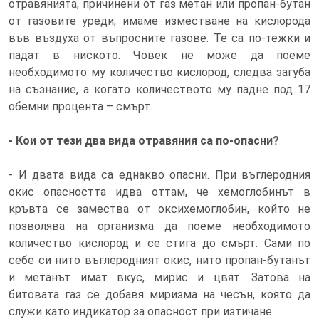
отравянията, причинени от газ метан или пропан-бутан
от газовите уреди, имаме изместване на кислорода
във въздуха от въпросните газове. Те са по-тежки и
падат в ниското. Човек не може да поеме
необходимото му количество кислород, следва загуба
на съзнание, а когато количеството му падне под 17
обемни процента – смърт.
- Кои от тези два вида отравяния са по-опасни?
- И двата вида са еднакво опасни. При въглеродния
окис опасността идва оттам, че хемоглобинът в
кръвта се замества от оксихемоглобин, който не
позволява на организма да поеме необходимото
количество кислород и се стига до смърт. Сами по
себе си нито въглеродният окис, нито пропан-бутанът
и метанът имат вкус, мирис и цвят. Затова на
битовата газ се добавя миризма на чесън, която да
служи като индикатор за опасност при изтичане.