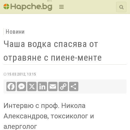
BETA
Новини
Чаша водка спасява от
отравяне с пиене-менте
15.03.2012, 13:15
Facebook
Messenger
X
LinkedIn
Email
Copy
Сподели
Link
Интервю с проф. Никола
Александров, токсиколог и
алерголог