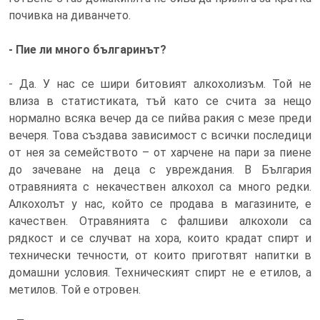
почивка на диванчето.
- Пие ли много българинът?
- Да. У нас се шири битовият алкохолизъм. Той не
влиза в статистиката, тъй като се счита за нещо
нормално всяка вечер да се пийва ракия с мезе преди
вечеря. Това създава зависимост с всички последици
от нея за семейството – от харчене на пари за пиене
до зачеване на деца с увреждания. В България
отравянията с некачествен алкохол са много редки.
Алкохолът у нас, който се продава в магазините, е
качествен. Отравянията с фалшиви алкохоли са
рядкост и се случват на хора, които крадат спирт и
технически течности, от които приготвят напитки в
домашни условия. Техническият спирт не е етилов, а
метилов. Той е отровен.