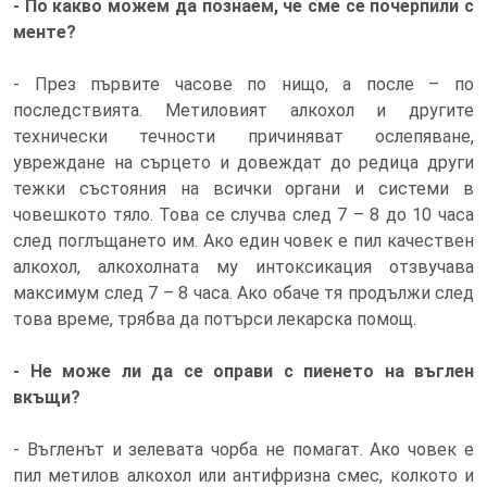
- По какво можем да познаем, че сме се почерпили с
менте?
- През първите часове по нищо, а после – по
последствията. Метиловият алкохол и другите
технически течности причиняват ослепяване,
увреждане на сърцето и довеждат до редица други
тежки състояния на всички органи и системи в
човешкото тяло. Това се случва след 7 – 8 до 10 часа
след поглъщането им. Ако един човек е пил качествен
алкохол, алкохолната му интоксикация отзвучава
максимум след 7 – 8 часа. Ако обаче тя продължи след
това време, трябва да потърси лекарска помощ.
- Не може ли да се оправи с пиенето на въглен
вкъщи?
- Въгленът и зелевата чорба не помагат. Ако човек е
пил метилов алкохол или антифризна смес, колкото и