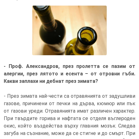
Битовият алкохолизъм не влиза в
статистиката
- Проф. Александров, през пролетта се пазим от
алергии, през лятото и есента – от отровни гъби.
Какви заплахи ни дебнат през зимата?
- През зимата най-чести са отравянията от задушливи
газове, причинени от печки на дърва, кюмюр или пък
от газови уреди. Отравянията имат различен характер.
При твърдите горива и нафтата се отделя въглероден
окис, който въздейства върху главния мозък. Следва
загуба на съзнание, може да се стигне и до смърт. При