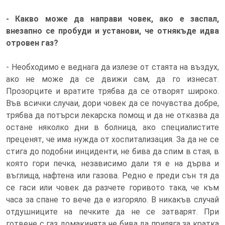
- Какво може да направи човек, ако е заспал,
внезапно се пробуди и установи, че отнякъде идва
отровен газ?
- Необходимо е веднага да излезе от стаята на въздух,
ако не може да се движи сам, да го изнесат.
Прозорците и вратите трябва да се отворят широко.
Във всички случаи, дори човек да се почувства добре,
трябва да потърси лекарска помощ и да не отказва да
остане няколко дни в болница, ако специалистите
преценят, че има нужда от хоспитализация. За да не се
стига до подобни инциденти, не бива да спим в стая, в
която гори печка, независимо дали тя е на дърва и
въглища, нафтена или газова. Редно е преди сън тя да
се гаси или човек да разчете горивото така, че към
часа за спане то вече да е изгоряло. В никакъв случай
отдушниците на печките да не се затварят. При
готвене с газ домакинята не бива да приляга за кратка