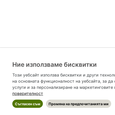
Ние използваме бисквитки
Hapche.bg НЕ е медицински, зравен или сроден специа
НЕ препоръчва медицински и други здравни и сро
Този уебсайт използва бисквитки и други технол
предназначена да служи само и единствено за справоч
на основната функционалност на уебсайта
,
за да
допълване на данните и за коригиране на неточности
вашето здраве! При поява на симптом(и) на заб
услуги и за персонализиране на маркетинговите
общоевропейс
поверителност
Съгласен съм
Промяна на предпочитанията ми
©
2026 Hapche.bg
•
Общи условия
•
По