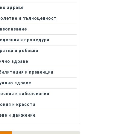
ко здраве
олетие и пълноценност
веопазване
едвания и процедури
рства и добавки
ично здраве
билитация и превенция
уално здраве
ояния и заболявания
ония и красота
ене и движение