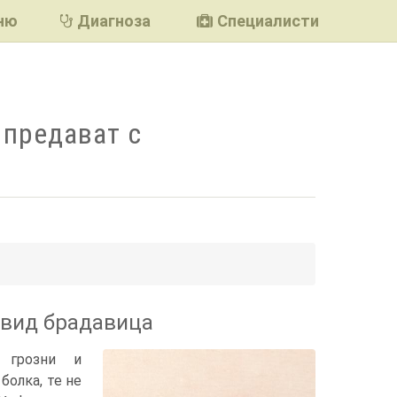
ню
Диагноза
Специалисти
 предават с
подели
 вид брадавица
 грозни и
Истинската причина за появата
болка, те не
на брадавиците не е напълно ясна