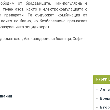
ободим от брадавиците. Най-популярна е
 течен азот, както и електрокоагулацията с
ни препарати. Те съдържат комбинация от
, които по-бавно, но безболезнено премахват
бразуванията рецидивират.
 дерматолог, Александровска болница, София
РУБРИК
Алте
явания
Брем
Втор