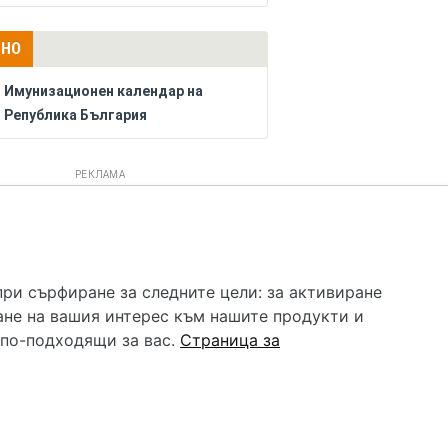
ЛНО
Имунизационен календар на
Република България
РЕКЛАМА
 услуга и НЕ осигурява диагноза и лечение. Hapche.bg
бавки. Информацията, публикувана в Hapche.bg, е
при сърфиране за следните цели:
за активиране
 при все че се полагат всички усилия за обновяване и
ане на вашия интерес към нашите продукти и
гностиката и самолечението могат да бъдат опасни за
като спешно, позвънете на денонощния безплатен
 по-подходящи за вас
.
Страница за
цинска помощ!
редпочитания за „бисквитки“
•
Контакти