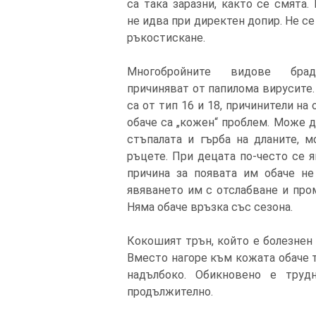
са така заразни, както се смята.
не идва при директен допир. Не се
ръкостискане.
Многобройните видове бра
причиняват от папилома вирусите.
са от тип 16 и 18, причинители на
обаче са „кожен“ проблем. Може д
стъпалата и гърба на дланите, 
ръцете. При децата по-често се я
причина за появата им обаче не
явяването им с отслабване и про
Няма обаче връзка със сезона.
Кокошият трън, който е болезнен 
Вместо нагоре към кожата обаче т
надълбоко. Обикновено е труд
продължително.