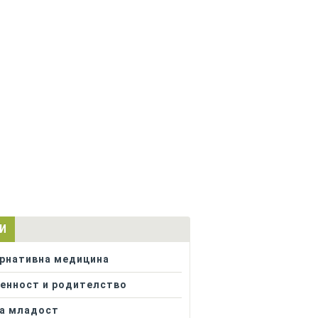
И
рнативна медицина
енност и родителство
а младост