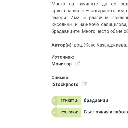
Много са начините да се осв
криотерапията – изгарянето им с
лазери. Има и различни локал
киселини, и най-вече салицилова
брадавиците. Много често обаче о
Автор(и):
доц. Жана Казанджиева,
Източник:
Монитор
Снимка:
iStockphoto
брадавици
ЕТИКЕТИ:
Състояния и забол
РУБРИКИ: