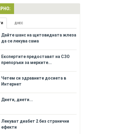
РНО:
ГИ
ДНЕС
Дайте шанс на щитовидната жлеза
да се лекува сама
Eкспертите предоставят на СЗО
препоръки за мерките...
Четем си здравните досиета в
Интернет
Диети, диети...
Лекуват диабет 2 без странични
ефекти