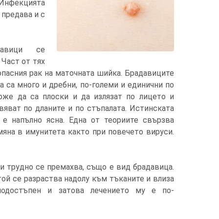
 Инфекцията
 предава и с
давици се
 Част от тях
 опасния рак на маточната шийка. Брадавиците
а са много и дребни, по-големи и единични по
може да са плоски и да излязат по лицето и
вяват по дланите и по стъпалата. Истинската
 е напълно ясна. Една от теориите свързва
мяна в имунитета както при повечето вируси.
и трудно се премахва, също е вид брадавица.
ой се разраства надолу към тъканите и влиза
нодостъпен и затова лечението му е по-