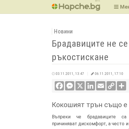
BETA
Ме
Новини
Брадавиците не се
ръкостискане
03.11.2011, 13:47
06.11.2011, 17:10
Facebook
Messenger
X
LinkedIn
Email
Copy
С
Link
Кокошият трън също е
Въпреки че брадавиците са
причиняват дискомфорт, а често и 