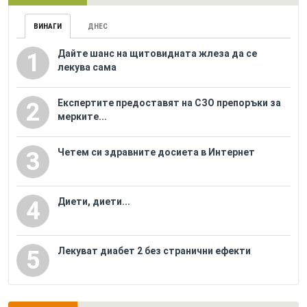
ВИНАГИ
ДНЕС
Дайте шанс на щитовидната жлеза да се
1
лекува сама
Eкспертите предоставят на СЗО препоръки за
2
мерките...
Четем си здравните досиета в Интернет
3
Диети, диети...
4
Лекуват диабет 2 без странични ефекти
5