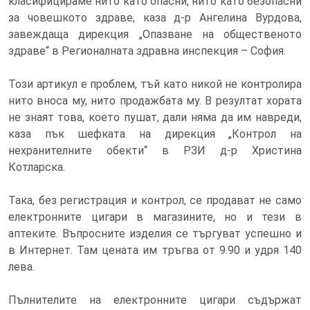
класифицираме нито като опасни, нито като безопасни
за човешкото здраве, каза д-р Ангелина Вурдова,
завеждаща дирекция „Опазване на общественото
здраве“ в Регионалната здравна инспекция – София.
Този артикул е проблем, тъй като никой не контролира
нито вноса му, нито продажбата му. В резултат хората
не знаят това, което пушат, дали няма да им навреди,
каза пък шефката на дирекция „Контрол на
нехранителните обекти“ в РЗИ д-р Христина
Котларска.
Така, без регистрация и контрол, се продават не само
електронните цигари в магазините, но и тези в
аптеките. Въпросните изделия се търгуват успешно и
в Интернет. Там цената им тръгва от 9.90 и удря 140
лева.
Пълнителите на електронните цигари съдържат