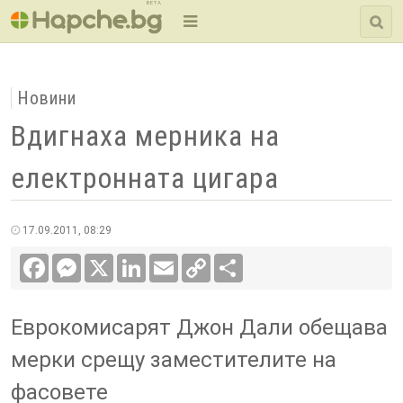
BETA
Новини
Вдигнаха мерника на
електронната цигара
17.09.2011, 08:29
Facebook
Messenger
X
LinkedIn
Email
Copy
Сподели
Link
Еврокомисарят Джон Дали обещава
мерки срещу заместителите на
фасовете