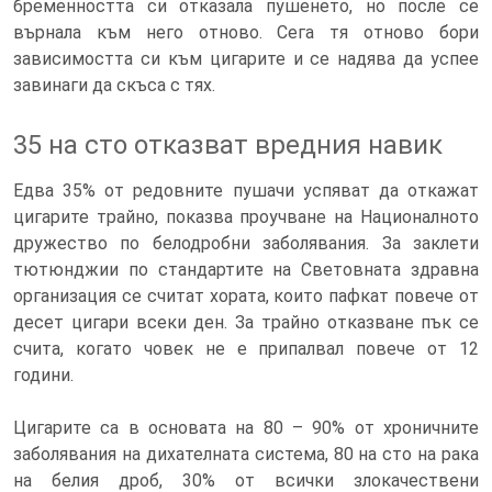
бременността си отказала пушенето, но после се
върнала към него отново. Сега тя отново бори
зависимостта си към цигарите и се надява да успее
завинаги да скъса с тях.
35 на сто отказват вредния навик
Едва 35% от редовните пушачи успяват да откажат
цигарите трайно, показва проучване на Националното
дружество по белодробни заболявания. За заклети
тютюнджии по стандартите на Световната здравна
организация се считат хората, които пафкат повече от
десет цигари всеки ден. За трайно отказване пък се
счита, когато човек не е припалвал повече от 12
години.
Цигарите са в основата на 80 – 90% от хроничните
заболявания на дихателната система, 80 на сто на рака
на белия дроб, 30% от всички злокачествени