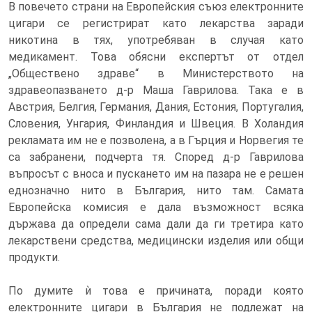
В повечето страни на Европейския съюз електронните
цигари се регистрират като лекарства заради
никотина в тях, употребяван в случая като
медикамент. Това обясни експертът от отдел
„Обществено здраве“ в Министерството на
здравеопазването д-р Маша Гаврилова. Така е в
Австрия, Белгия, Германия, Дания, Естония, Португалия,
Словения, Унгария, Финландия и Швеция. В Холандия
рекламата им не е позволена, а в Гърция и Норвегия те
са забранени, подчерта тя. Според д-р Гаврилова
въпросът с вноса и пускането им на пазара не е решен
еднозначно нито в България, нито там. Самата
Европейска комисия е дала възможност всяка
държава да определи сама дали да ги третира като
лекарствени средства, медицински изделия или общи
продукти.
По думите ѝ това е причината, поради която
електронните цигари в България не подлежат на