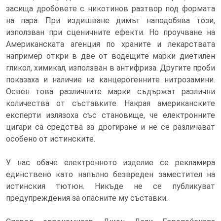
засища дробовете с никотинов разтвор под формата
на пара. При издишване димът наподобява този,
използван при сценичните ефекти. Но проучване на
Американската агенция по храните и лекарствата
например откри в две от водещите марки диетилен
гликол, химикал, използван в антифриза. Другите проби
показаха и наличие на канцерогенните нитрозамини.
Освен това различните марки съдържат различни
количества от съставките. Накрая американските
експерти излязоха със становище, че електронните
цигари са средства за дрогиране и не се различават
особено от истинските.
У нас обаче електронното изделие се рекламира
единствено като напълно безвреден заместител на
истинския тютюн. Никъде не се публикуват
предупреждения за опасните му съставки.