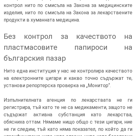
контрол нито по смисъла на Закона за медицинските
изделия, нито по смисъла на Закона за лекарствените
продукти в хуманната медицина.
Без контрол за качеството на
пластмасовите папироси на
българския пазар
Нито една институция у нас не контролира качеството
на електронните цигари и какво точно съдържат те,
установи репортерска проверка на „Монитор“.
Изпълнителната агенция по лекарствата не ги
регистрира, тъй като те не са медикаменти, защото не
съдържат активна субстанция като лекарства,
обясниха оттам. Нямаме нищо общо с тези цигари, ние
не ги следим, тъй като няма показател, по който да ги