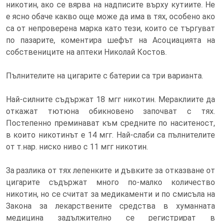
никотин, ако се вярва на надписите върху кутиите. Не
е ясно обаче какво още може да има в тях, особено ако
са от непроверена марка като тези, които се търгуват
по пазарите, коментира шефът на Асоциацията на
собствениците на аптеки Николай Костов.
Пълнителите на цигарите с батерии са три варианта.
Най-силните съдържат 18 мгг никотин. Мераклиите да
откажат тютюна обикновено започват с тях.
Постепенно преминават към средните по наситеност,
в които никотинът е 14 мгг. Най-слаби са пълнителите
от т.нар. ниско ниво с 11 мгг никотин.
За разлика от тях лепенките и дъвките за отказване от
цигарите съдържат много по-малко количество
никотин, но се считат за медикаменти и по смисъла на
Закона за лекарствените средства в хуманната
медицина задължително се регистрират в