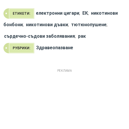
електронни цигари
;
ЕК
;
никотинови
ЕТИКЕТИ:
бонбони
;
никотинови дъвки
;
тютюнопушене
;
сърдечно-съдови заболявания
;
рак
Здравеопазване
РУБРИКИ:
РЕКЛАМА