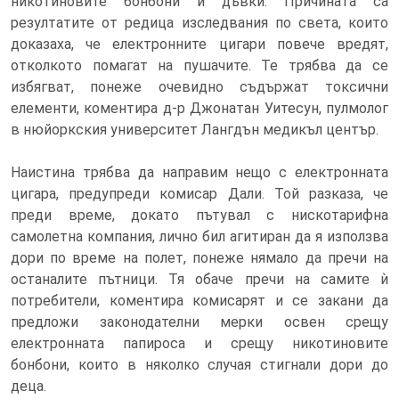
никотиновите бонбони и дъвки. Причината са
резултатите от редица изследвания по света, които
доказаха, че електронните цигари повече вредят,
отколкото помагат на пушачите. Те трябва да се
избягват, понеже очевидно съдържат токсични
елементи, коментира д-р Джонатан Уитесун, пулмолог
в нюйоркския университет Лангдън медикъл център.
Наистина трябва да направим нещо с електронната
цигара, предупреди комисар Дали. Той разказа, че
преди време, докато пътувал с нискотарифна
самолетна компания, лично бил агитиран да я използва
дори по време на полет, понеже нямало да пречи на
останалите пътници. Тя обаче пречи на самите ѝ
потребители, коментира комисарят и се закани да
предложи законодателни мерки освен срещу
електронната папироса и срещу никотиновите
бонбони, които в няколко случая стигнали дори до
деца.