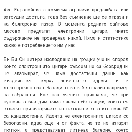
Ако Европейската комисия ограничи продажбата или
затрудни достъпа, това без съмнение ще се отрази и
на българския пазар. В момента родните сайтове
масово предлагат електронни цигари, чието
съдържание не проверява никой. Няма и статистика
какво е потреблението им у нас.
Би Би Си цитира изследване на гръцки учени, според
които електронните цигари съвсем не са безвредни.
Те алармират, че няма достатъчни данни как
въздействат върху човешкото здраве и в
дългосрочен план. Заради това в Австралия например
са забранени. Все пак учените признават, че при
пушенето без дим няма онези субстанции, които се
отделят при изгарянето на тютюна и от които поне 50
са канцерогенни. Идеята, че електронните цигари са
безопасни, идва още и от факта, че те не изгарят
тютюн, а представляват литиева батерия, която