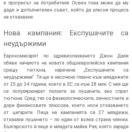
е прогресът на потребителя. Освен това може да му
даде и допълнителен съвет, който да улесни процеса
на отказване.
Нова кампания: Експушачите са
неудържими
Еврокомисарят по здравеопазването Джон Дали
обяви началото на новата общоевропейска кампания
срещу тютюна, наречена „Експушачите са
неудържими“. Тя ще е насочена главно към младежите
от 25 до 34 години, които в ЕС са към 28 млн. С нея ще
се популяризират ползите за пушачите, ако спрат
тютюна. Сред тях са физиологическите, личностните и
дори финансовите плюсове, които носи отказването
от цигарите. Лица на кампанията са 27 младежи,
отказали пушенето – по един от всяка страна членка.
Българското ѝ лице е младата майка Рая, която заради