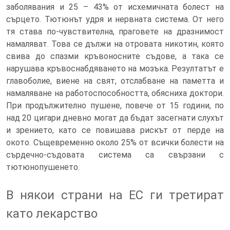
заболявания и 25 – 43% от исхемичната болест на
сърцето. Тютюнът удря и нервната система. От него
тя става по-чувствителна, праговете на дразнимост
намаляват. Това се дължи на отровата никотин, която
свива до спазми кръвоносните съдове, а така се
нарушава кръвоснабдяването на мозъка. Резултатът е
главоболие, виене на свят, отслабване на паметта и
намаляване на работоспособността, обясниха доктори.
При продължително пушене, повече от 15 години, по
над 20 цигари дневно могат да бъдат засегнати слухът
и зрението, като се повишава рискът от перде на
окото. Същевременно около 25% от всички болести на
сърдечно-съдовата система са свързани с
тютюнопушенето.
В някои страни на ЕС ги третират
като лекарство