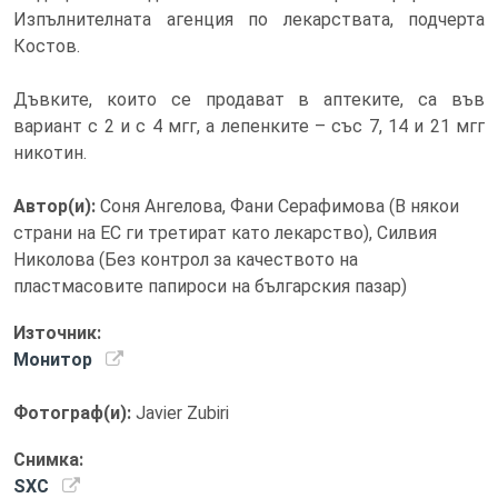
Изпълнителната агенция по лекарствата, подчерта
Костов.
Дъвките, които се продават в аптеките, са във
вариант с 2 и с 4 мгг, а лепенките – със 7, 14 и 21 мгг
никотин.
Автор(и):
Соня Ангелова, Фани Серафимова (В някои
страни на ЕС ги третират като лекарство), Силвия
Николова (Без контрол за качеството на
пластмасовите папироси на българския пазар)
Източник:
Монитор
Фотограф(и):
Javier Zubiri
Снимка:
SXC