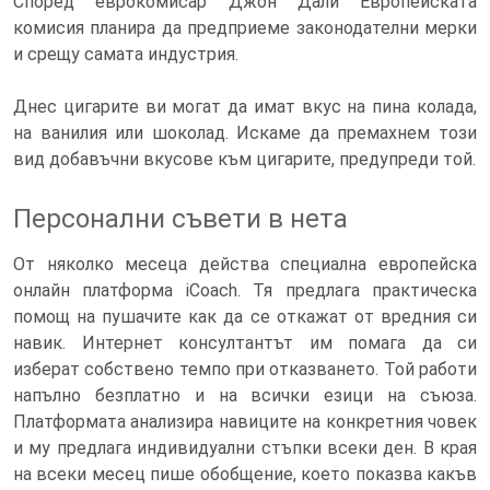
Според еврокомисар Джон Дали Европейската
комисия планира да предприеме законодателни мерки
и срещу самата индустрия.
Днес цигарите ви могат да имат вкус на пина колада,
на ванилия или шоколад. Искаме да премахнем този
вид добавъчни вкусове към цигарите, предупреди той.
Персонални съвети в нета
От няколко месеца действа специална европейска
онлайн платформа iCoach. Тя предлага практическа
помощ на пушачите как да се откажат от вредния си
навик. Интернет консултантът им помага да си
изберат собствено темпо при отказването. Той работи
напълно безплатно и на всички езици на съюза.
Платформата анализира навиците на конкретния човек
и му предлага индивидуални стъпки всеки ден. В края
на всеки месец пише обобщение, което показва какъв