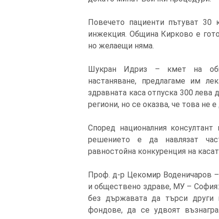
Повечето пациенти пътуват 30 к
инжекция. Община Кирково е гото
но желаещи няма.
Шукран Идриз – кмет на общ
настаняване, предлагаме им лек
здравната каса отпуска 300 лева 
региони, но се оказва, че това не 
Според националния консултант
решението е да навлязат час
равностойна конкуренция на касат
Проф. д-р Цекомир Воденичаров 
и обществено здраве, МУ – София:
без държавата да търси други 
фондове, да се удвоят възнагр