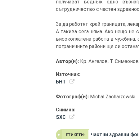
получават веднъж едно възна
сътрудничество с частен здравноо
За да работят край границата, лек
А такива сега няма. Ако нещо не 
високоплатена работа в чужбина, 
пограничните райони ще си останат
Автор(и):
Кр. Ангелов, Т. Симеонов
Източник:
БНТ
Фотограф(и):
Michal Zacharzewski
Снимка:
SXC
частни здравни фо
ЕТИКЕТИ: