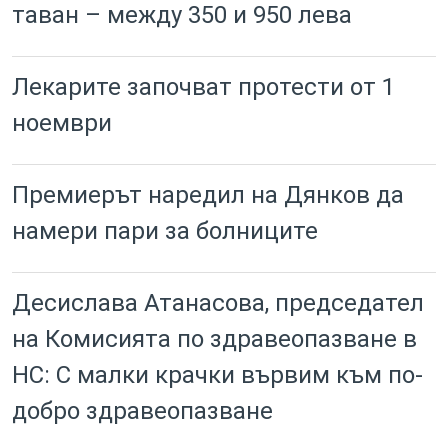
таван – между 350 и 950 лева
Лекарите започват протести от 1
ноември
Премиерът наредил на Дянков да
намери пари за болниците
Десислава Атанасова, председател
на Комисията по здравеопазване в
НС: С малки крачки вървим към по-
добро здравеопазване