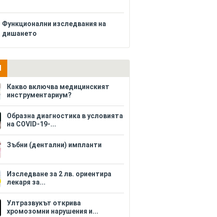
Функционални изследвания на
дишането
И
Какво включва медицинският
инструментариум?
Образна диагностика в условията
на COVID-19-...
Зъбни (дентални) импланти
Изследване за 2 лв. ориентира
лекаря за...
Ултразвукът открива
хромозомни нарушения и...