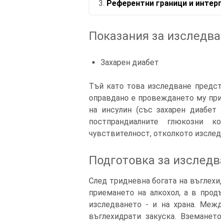
Референтни граници и интер
Показания за изследв
Захарен диабет
Тъй като това изследване предс
оправдано е провеждането му при
на инсулин (със захарен диабет 
постпрандиалните глюкозни к
чувствителност, отколкото изслед
Подготовка за изслед
След тридневна богата на въглехи
приемането на алкохол, а в про
изследването - и на храна. Меж
въглехидрати закуска. Вземанет