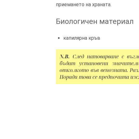
приемането на храната.
Биологичен материал
капилярна кръв
N.B.
След натоварване с въгл
бъдат установени значителн
отколкото във венозната. Разл
Поради това се предпочита изс