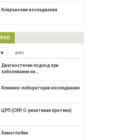
Клирънсови изследвания
РНО:
ГИ
ДНЕС
Диагностичен подход при
заболявания на...
Клинико-лабораторни изследвания
ЦРП (CRP, С-реактивен протеин)
Хемоглобин