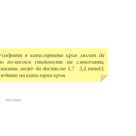
ехидрати в капилярната кръв могат да
о по-високи стойности на глюкозата,
иката може да достигне 1,7 - 3,4 mmol/l.
ледване на капилярна кръв.
РЕКЛАМА