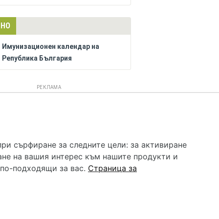
ЛНО
Имунизационен календар на
Република България
РЕКЛАМА
 услуга и НЕ осигурява диагноза и лечение. Hapche.bg
бавки. Информацията, публикувана в Hapche.bg, е
при сърфиране за следните цели:
за активиране
 при все че се полагат всички усилия за обновяване и
ане на вашия интерес към нашите продукти и
гностиката и самолечението могат да бъдат опасни за
като спешно, позвънете на денонощния безплатен
 по-подходящи за вас
.
Страница за
цинска помощ!
редпочитания за „бисквитки“
•
Контакти