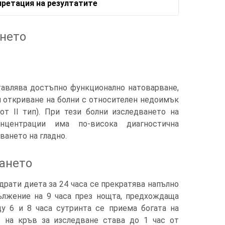
претация на резултатите
ането
тавлява достъпно функционално натоварване,
 откриване на болни с относителен недоимък
от II тип). При тези болни изследването на
онцентрации има по-висока диагностична
ването на гладно.
ването
драти диета за 24 часа се прекратява напълно
дължение на 9 часа през нощта, предхождаща
ду 6 и 8 часа сутринта се приема богата на
о на кръв за изследване става до 1 час от