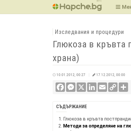
BETA
Ме
Изследвания и процедури
Глюкоза в кръвта 
храна)
10.01.2012, 00:27
17.12.2012, 00:00
Facebook
Messenger
X
LinkedIn
Email
Copy
С
Link
СЪДЪРЖАНИЕ
Глюкоза в кръвта постпрандиа
Методи за определяне на гл