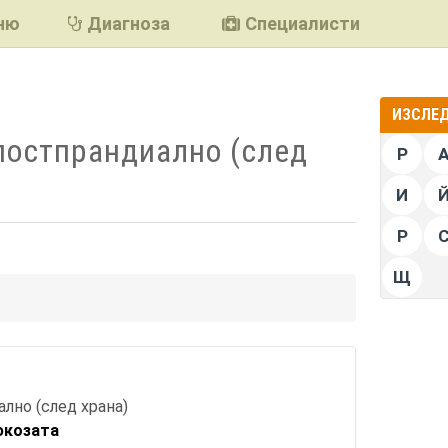
ню
Диагноза
Специалисти
ИЗСЛЕД
постпрандиално (след
P
И
Р
Щ
подели
лно (след храна)
юкозата