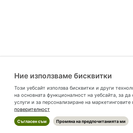
Ние използваме бисквитки
Hapche.bg НЕ е медицински, зравен или сроден специа
НЕ препоръчва медицински и други здравни и сро
Този уебсайт използва бисквитки и други технол
предназначена да служи само и единствено за справоч
на основната функционалност на уебсайта
,
за да
допълване на данните и за коригиране на неточности
вашето здраве! При поява на симптом(и) на заб
услуги и за персонализиране на маркетинговите
общоевропейс
поверителност
Съгласен съм
Промяна на предпочитанията ми
©
2026 Hapche.bg
•
Общи условия
•
По