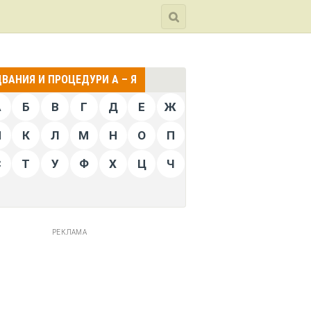
ВАНИЯ И ПРОЦЕДУРИ А – Я
А
Б
В
Г
Д
Е
Ж
Й
К
Л
М
Н
О
П
С
Т
У
Ф
Х
Ц
Ч
РЕКЛАМА