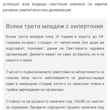
успешно във водещи световни клиники се нарича
ренална симпатикусова денервация.
Всеки трети младеж с хипертония
Всеки трети младеж след 16 години и хората до 34-
годишна възраст страдат от хипертония, без дори да
подозират, показват данни на Световната здравна
организация. Данните важат не само за Европа, но и за
нашата страна.
Тъй като първоначалните симптоми на хипертонията са
съвсем леки, често заболяването се диагностицира
едва в напреднал стадий, когато са нанесени тежки и
трайни увреждания на организма.
Стойности на кръвното налягане под 120/80 се смятат
за нормални. Лекарите определят кръвно налягане под