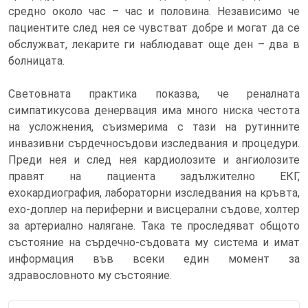
средно около час – час и половина. Независимо че
пациентите след нея се чувстват добре и могат да се
обслужват, лекарите ги наблюдават още ден – два в
болницата.
Световната практика показва, че реналната
симпатикусова денервация има много ниска честота
на усложнения, съизмерима с тази на рутинните
инвазивни сърдечносъдови изследвания и процедури.
Преди нея и след нея кардиолозите и ангиолозите
правят на пациента задължително ЕКГ,
ехокардиография, лабораторни изследвания на кръвта,
ехо-доплер на периферни и висцерални съдове, холтер
за артериално налягане. Така те проследяват общото
състояние на сърдечно-съдовата му система и имат
информация във всеки един момент за
здравословното му състояние.