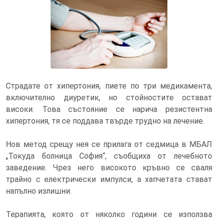
Кръвно налягане от 140/90 или по-
високо се смята за хипертония
Страдате от хипертония, пиете по три медикамента,
включително диуретик, но стойностите остават
високи. Това състояние се нарича резистентна
хипертония, тя се поддава твърде трудно на лечение.
Нов метод срещу нея се прилага от седмица в МБАЛ
„Токуда болница София“, съобщиха от лечебното
заведение. Чрез него високото кръвно се сваля
трайно с електрически импулси, а хапчетата стават
напълно излишни.
Терапията, която от няколко години се използва