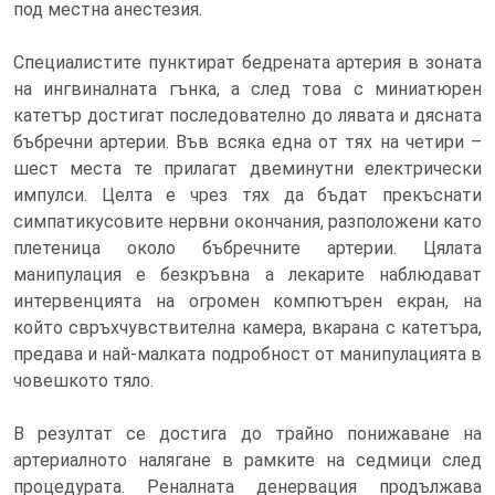
под местна анестезия.
Специалистите пунктират бедрената артерия в зоната
на ингвиналната гънка, а след това с миниатюрен
катетър достигат последователно до лявата и дясната
бъбречни артерии. Във всяка една от тях на четири –
шест места те прилагат двеминутни електрически
импулси. Целта е чрез тях да бъдат прекъснати
симпатикусовите нервни окончания, разположени като
плетеница около бъбречните артерии. Цялата
манипулация е безкръвна а лекарите наблюдават
интервенцията на огромен компютърен екран, на
който свръхчувствителна камера, вкарана с катетъра,
предава и най-малката подробност от манипулацията в
човешкото тяло.
В резултат се достига до трайно понижаване на
артериалното налягане в рамките на седмици след
процедурата. Реналната денервация продължава