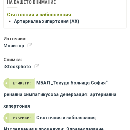
НА ВАШЕТО ВНИМАНИЕ
Състояния и заболявания
Артериална хипертония (АХ)
Източник:
Монитор
Снимка:
iStockphoto
МБАЛ „Токуда болница София“
;
ЕТИКЕТИ:
ренална симпатикусова денервация
;
артериална
хипертония
Състояния и заболявания
;
РУБРИКИ:
Изследвания и процедури
;
Здравеопазване