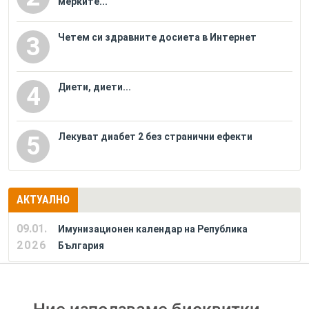
мерките...
Четем си здравните досиета в Интернет
3
Диети, диети...
4
Лекуват диабет 2 без странични ефекти
5
АКТУАЛНО
09.01.
Имунизационен календар на Република
2026
България
РЕКЛАМА