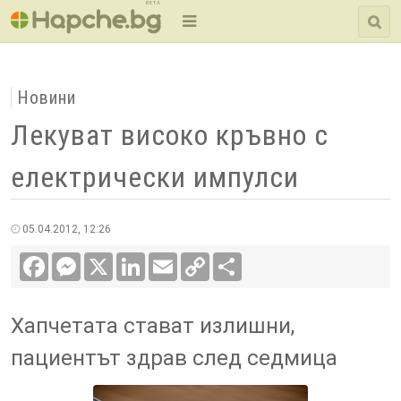
BETA
Новини
Лекуват високо кръвно с
електрически импулси
05.04.2012, 12:26
Facebook
Messenger
X
LinkedIn
Email
Copy
Сподели
Link
Хапчетата стават излишни,
пациентът здрав след седмица