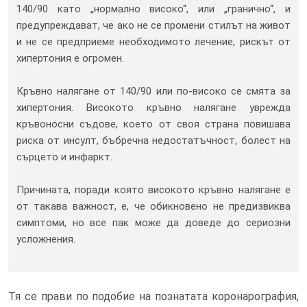
140/90 като „нормално високо“, или „гранично“, и
предупреждават, че ако не се промени стилът на живот
и не се предприеме необходимото лечение, рискът от
хипертония е огромен.
Кръвно налягане от 140/90 или по-високо се смята за
хипертония. Високото кръвно налягане уврежда
кръвоносни съдове, което от своя страна повишава
риска от инсулт, бъбречна недостатъчност, болест на
сърцето и инфаркт.
Причината, поради която високото кръвно налягане е
от такава важност, е, че обикновено не предизвиква
симптоми, но все пак може да доведе до сериозни
усложнения.
Тя се прави по подобие на познатата коронарография,