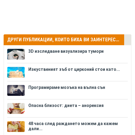
ДРУГИ ПУБЛИКАЦИИ, КОИТО БИХА ВИ ЗАИНТЕРЕСУВАЛИ
3D изследване визуализира тумори
Изкуственият зъб от цирконий стои като...
Програмираме мозъка на вълна сън
Опасна близост: диета – анорексия
48 часа след раждането можем да кажем
дали...