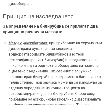
диазобагрило;
Принцип на изследването
За определяне на билирубина се прилагат два
принципно различни метода:
Метод с диазобагрило:
при прибавяне на серума към
диазотирана сулфанилова киселина
водноразтворимите билирубинови естери
(естерифицираният билирубин) в продължение на
няколко минути реагират с образуване на червено
оцветено съединение. Свързаният с албумина
неконюгиран билирубин реагира много бавно и не в
пълна степен. Тази разлика може да се използува за
отделно определяне на концентрацията на
естерифицирания дял на билирубина. Скоро след
прибавяне на аскорбинова киселина диазотираната
сулфанидова киселина се разрушава. Така се