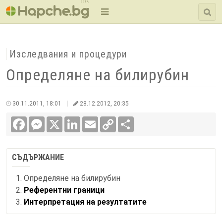
BETA
Изследвания и процедури
Определяне на билирубин
30.11.2011, 18:01
28.12.2012, 20:35
Facebook
Messenger
X
LinkedIn
Email
Copy
Сподели
Link
СЪДЪРЖАНИЕ
Определяне на билирубин
Референтни граници
Интерпретация на резултатите