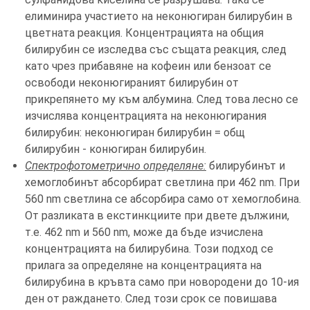
елиминира участието на неконюгиран билирубин в
цветната реакция. Концентрацията на общия
билирубин се изследва със същата реакция, след
като чрез прибавяне на кофеин или бензоат се
освободи неконюгираният билирубин от
прикрепянето му към албумина. След това лесно се
изчислява концентрацията на неконюгирания
билирубин: неконюгиран билирубин = общ
билирубин - конюгиран билирубин.
Спектрофотометрично определяне:
билирубинът и
хемоглобинът абсорбират светлина при 462 nm. При
560 nm светлина се абсорбира само от хемоглобина.
От разликата в екстинкциите при двете дължини,
т.е. 462 nm и 560 nm, може да бъде изчислена
концентрацията на билирубина. Този подход се
прилага за определяне на концентрацията на
билирубина в кръвта само при новородени до 10-ия
ден от раждането. След този срок се повишава