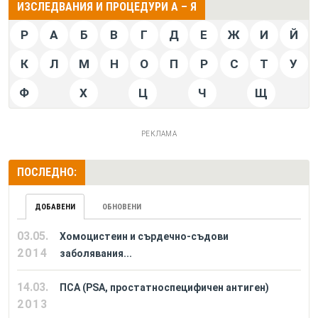
ИЗСЛЕДВАНИЯ И ПРОЦЕДУРИ А – Я
P
А
Б
В
Г
Д
Е
Ж
И
Й
К
Л
М
Н
О
П
Р
С
Т
У
Ф
Х
Ц
Ч
Щ
РЕКЛАМА
ПОСЛЕДНО:
ДОБАВЕНИ
ОБНОВЕНИ
03.05.
Хомоцистеин и сърдечно-съдови
2014
заболявания...
14.03.
ПСА (PSA, простатноспецифичен антиген)
2013