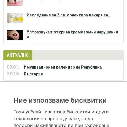
Изследване за 2 лв. ориентира лекаря за...
Ултразвукът открива хромозомни нарушения
и...
АКТУАЛНО
09.01.
Имунизационен календар на Република
2026
България
РЕКЛАМА
Ние използваме бисквитки
Този уебсайт използва бисквитки и други
технологии за проследяване, за да
Hapche.bg НЕ е медицински, зравен или сроден специалист и НЕ дава медицински
консултации и здравни съвети. Hapche.bg НЕ се явява медицинска услуга и НЕ
подобри изживяването ви при сърфиране
осигурява диагноза и лечение. Hapche.bg НЕ препоръчва медицински и други здравни и