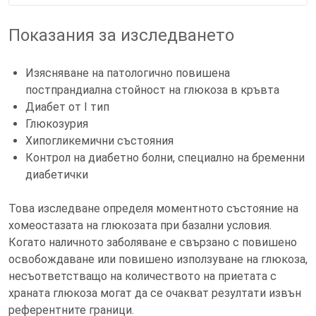
Показания за изследването
Изясняване на патологично повишена
постпрандиална стойност на глюкоза в кръвта
Диабет от I тип
Глюкозурия
Хипогликемични състояния
Контрол на диабетно болни, специално на бременни
диабетички
Това изследване определя моментното състояние на
хомеостазата на глюкозата при базални условия.
Когато наличното заболяване е свързано с повишено
освобождаване или повишено използуване на глюкоза,
несъответстващо на количеството на приетата с
храната глюкоза могат да се очакват резултати извън
референтните граници.