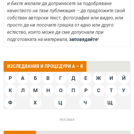
и бихте желали да допринесете за подобряване
качеството на тази публикация – да предложите свой
собствен авторски текст, фотография или видео, или
просто да ни посочите грешка от едно или друго
естество, която може да сме допуснали при
подготовката на материала,
заповядайте
!
ИЗСЛЕДВАНИЯ И ПРОЦЕДУРИ А – Я
P
А
Б
В
Г
Д
Е
Ж
И
Й
К
Л
М
Н
О
П
Р
С
Т
У
Ф
Х
Ц
Ч
Щ
РЕКЛАМА