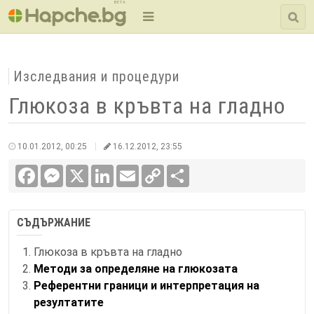
BETA
Изследвания и процедури
Глюкоза в кръвта на гладно
10.01.2012, 00:25
16.12.2012, 23:55
Facebook
Messenger
X
LinkedIn
Email
Copy
Сподели
Link
СЪДЪРЖАНИЕ
Глюкоза в кръвта на гладно
Методи за определяне на глюкозата
Референтни граници и интерпретация на
резултатите