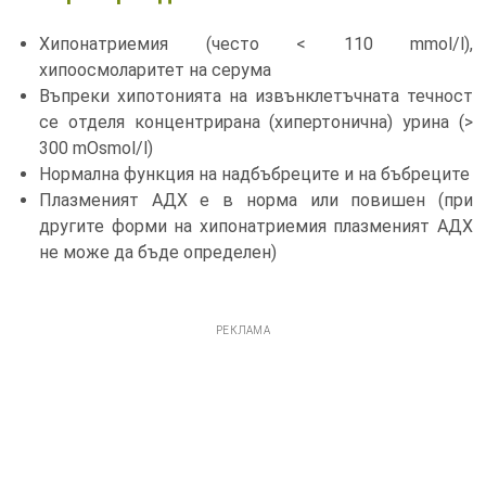
Хипонатриемия (често < 110 mmol/l),
хипоосмоларитет на серума
Въпреки хипотонията на извънклетъчната течност
се отделя концентрирана (хипертонична) урина (>
300 mOsmol/l)
Нормална функция на надбъбреците и на бъбреците
Плазменият АДХ е в норма или повишен (при
другите форми на хипонатриемия плазменият АДХ
не може да бъде определен)
РЕКЛАМА