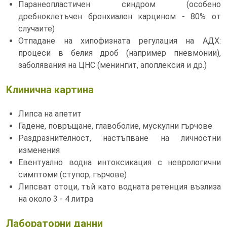
Паранеопластичен синдром (особено
дребноклетъчен бронхиален карцином - 80% от
случаите)
Отпадане на хипофизната регулация на АДХ:
процеси в белия дроб (например пневмонии),
заболявания на ЦНС (менингит, апоплексия и др.)
Kлинична картина
Липса на апетит
Гадене, повръщане, главоболие, мускулни гърчове
Раздразнителност, настъпване на личностни
изменения
Евентуално водна интоксикация с неврологични
симптоми (ступор, гърчове)
Липсват отоци, тъй като водната ретенция възлиза
на около 3 - 4 литра
Лабораторни данни