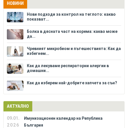
НОВИНИ
Нови подходи за контрол на теглото: какво
показват...
Болка в дясната част на корема: какво може
да...
Чревният микробиом и пътешествията: Как да
избегнем...
Как да лекуваме респираторни алергии в
домашни...
Как да изберем най-добрите хапчета за сън?
АКТУАЛНО
09.01.
Имунизационен календар на Република
2026
България