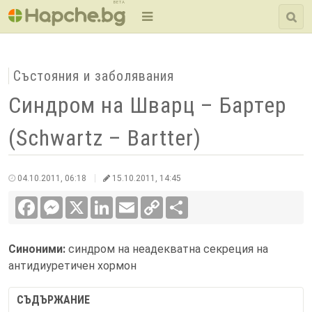
BETA
Състояния и заболявания
Синдром на Шварц – Бартер
(Schwartz – Bartter)
04.10.2011, 06:18
15.10.2011, 14:45
Facebook
Messenger
X
LinkedIn
Email
Copy
Сподели
Link
Синоними:
синдром на неадекватна секреция на
антидиуретичен хормон
СЪДЪРЖАНИЕ