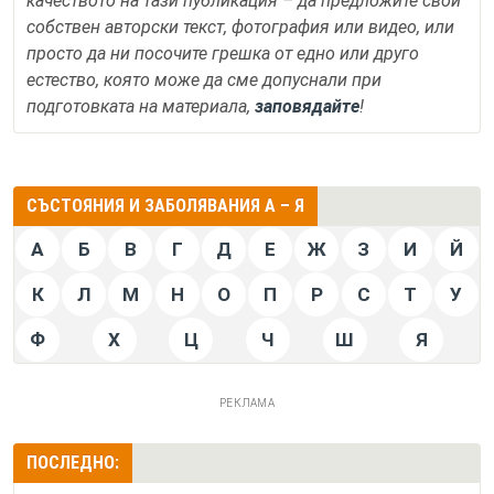
качеството на тази публикация – да предложите свой
собствен авторски текст, фотография или видео, или
просто да ни посочите грешка от едно или друго
естество, която може да сме допуснали при
подготовката на материала,
заповядайте
!
СЪСТОЯНИЯ И ЗАБОЛЯВАНИЯ А – Я
А
Б
В
Г
Д
Е
Ж
З
И
Й
К
Л
М
Н
О
П
Р
С
Т
У
Ф
Х
Ц
Ч
Ш
Я
РЕКЛАМА
ПОСЛЕДНО: