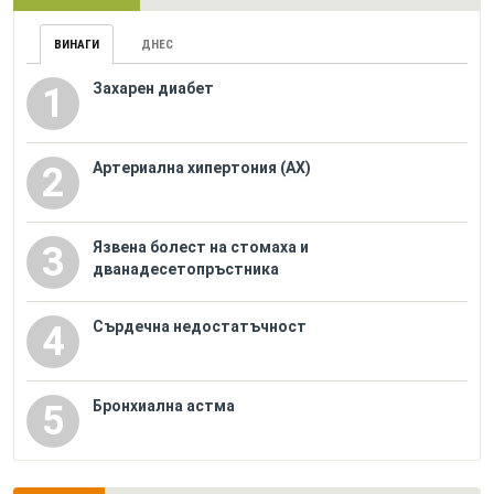
ВИНАГИ
ДНЕС
Захарен диабет
1
Артериална хипертония (АХ)
2
Язвена болест на стомаха и
3
дванадесетопръстника
Сърдечна недостатъчност
4
Бронхиална астма
5