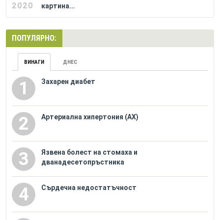
2020
картина...
ПОПУЛЯРНО:
ВИНАГИ
ДНЕС
Захарен диабет
1
Артериална хипертония (АХ)
2
Язвена болест на стомаха и
3
дванадесетопръстника
Сърдечна недостатъчност
4