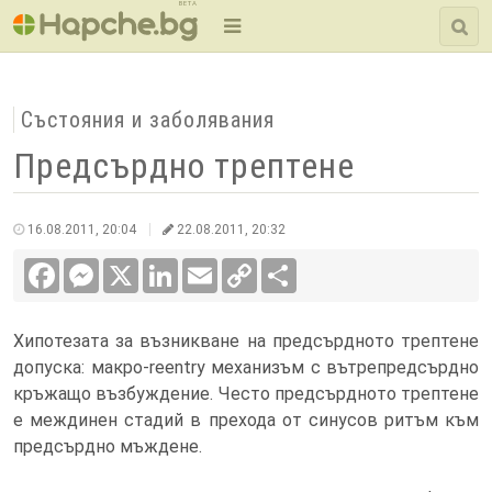
BETA
Състояния и заболявания
Предсърдно трептене
16.08.2011, 20:04
22.08.2011, 20:32
Facebook
Messenger
X
LinkedIn
Email
Copy
Сподели
Link
Хипотезата за възникване на предсърдното трептене
допуска: макро-reentry механизъм с вътрепредсърдно
кръжащо възбуждение. Често предсърдното трептене
е междинен стадий в прехода от синусов ритъм към
предсърдно мъждене.