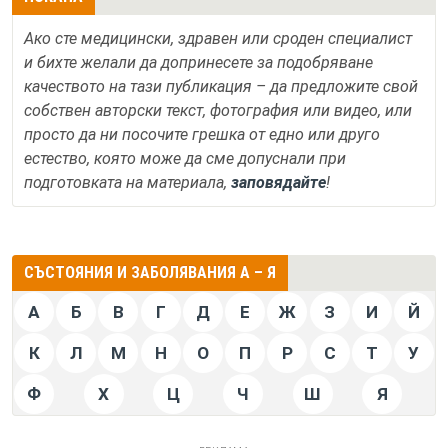
Ако сте медицински, здравен или сроден специалист
и бихте желали да допринесете за подобряване
качеството на тази публикация – да предложите свой
собствен авторски текст, фотография или видео, или
просто да ни посочите грешка от едно или друго
естество, която може да сме допуснали при
подготовката на материала,
заповядайте
!
СЪСТОЯНИЯ И ЗАБОЛЯВАНИЯ А – Я
А
Б
В
Г
Д
Е
Ж
З
И
Й
К
Л
М
Н
О
П
Р
С
Т
У
Ф
Х
Ц
Ч
Ш
Я