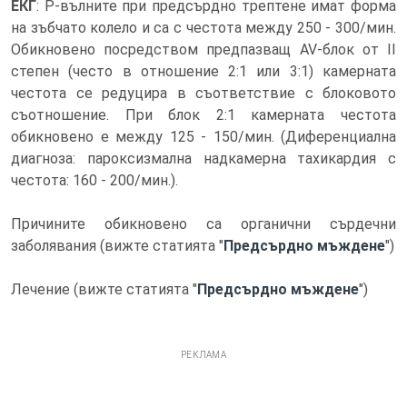
ЕКГ
: Р-вълните при предсърдно трептене имат форма
на зъбчато колело и са с честота между 250 - 300/мин.
Обикновено посредством предпазващ AV-блок от II
степен (често в отношение 2:1 или 3:1) камерната
честота се редуцира в съответствие с блоковото
съотношение. При блок 2:1 камерната честота
обикновено е между 125 - 150/мин. (Диференциална
диагноза: пароксизмална надкамерна тахикардия с
честота: 160 - 200/мин.).
Причините обикновено са органични сърдечни
заболявания (вижте статията "
Предсърдно мъждене
")
Лечение (вижте статията "
Предсърдно мъждене
")
РЕКЛАМА