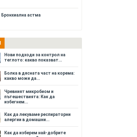
Бронхиална астма
И
Нови подходи за контрол на
теглото: какво показват...
Болка в дясната част на корема:
какво може да...
Чревният микробиом и
пътешествията: Как да
избегнем...
Как да лекуваме респираторни
алергии в домашни...
Как да изберем най-добрите