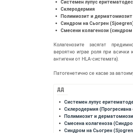
Системен лупус еритематодес
Склеродермия
Полимиозит и дерматомиозит
Синдром на Сьогрен (Sjoegren
Смесени колагенози (синдром 
Колагенозите засягат предимн
вероятно играе роля при всички 
антигени от HLA-системата).
Патогенетично се касае за автоим
ДД
Системен лупус еритематод
Склеродермия (Прогресивна 
Полимиозит и дерматомиоз
Смесена колагеноза (Синдро
Синдром на Сьогрен (Sjogren