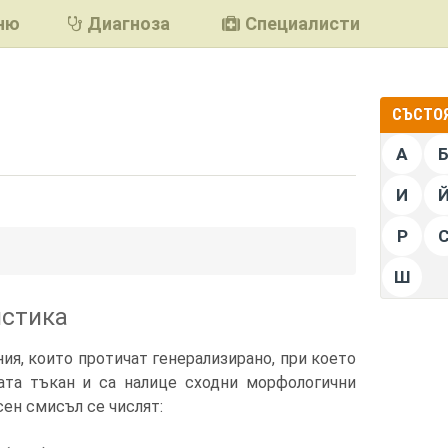
ню
Диагноза
Специалисти
СЪСТОЯ
А
И
Р
подели
Ш
истика
ния, които протичат генерализирано, при което
ата тъкан и са налице сходни морфологични
сен смисъл се числят: