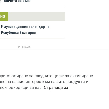
хапчета за сън?
ЛНО
Имунизационен календар на
Република България
РЕКЛАМА
 услуга и НЕ осигурява диагноза и лечение. Hapche.bg
бавки. Информацията, публикувана в Hapche.bg, е
при сърфиране за следните цели:
за активиране
 при все че се полагат всички усилия за обновяване и
ане на вашия интерес към нашите продукти и
гностиката и самолечението могат да бъдат опасни за
като спешно, позвънете на денонощния безплатен
 по-подходящи за вас
.
Страница за
цинска помощ!