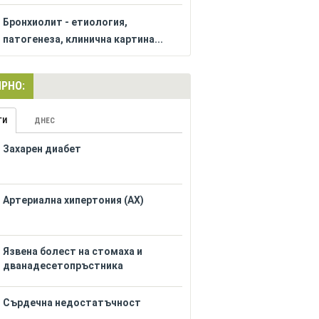
Бронхиолит - етиология,
патогенеза, клинична картина...
РНО:
ГИ
ДНЕС
Захарен диабет
Артериална хипертония (АХ)
Язвена болест на стомаха и
дванадесетопръстника
Сърдечна недостатъчност