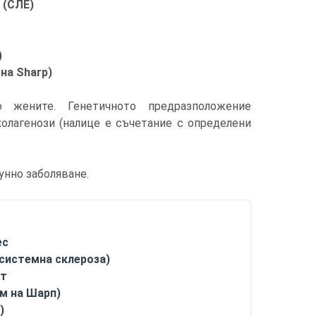
 (СЛЕ)
)
на Sharp)
о жените. Генетичното предразположение
колагенози (налице е съчетание с определени
унно заболяване.
ес
системна склероза)
ит
м на Шарп)
)