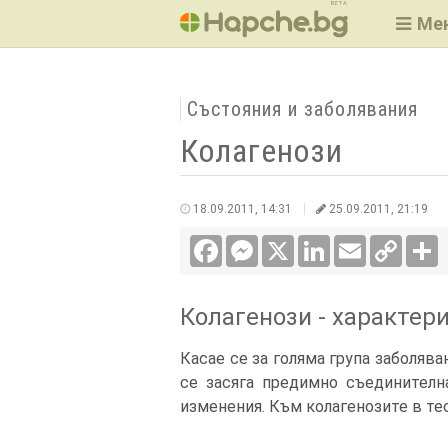
BETA
Ме
Състояния и заболявания
Колагенози
18.09.2011, 14:31
25.09.2011, 21:19
Facebook
Messenger
X
LinkedIn
Email
Copy
С
Link
Колагенози - характер
Касае се за голяма група заболява
се засяга предимно съединителн
изменения. Към колагенозите в те