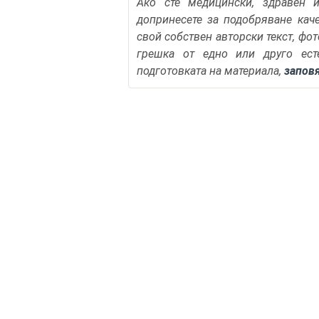
Ако сте медицински, здравен 
допринесете за подобряване кач
свой собствен авторски текст, фо
грешка от едно или друго ест
подготовката на материала,
запов