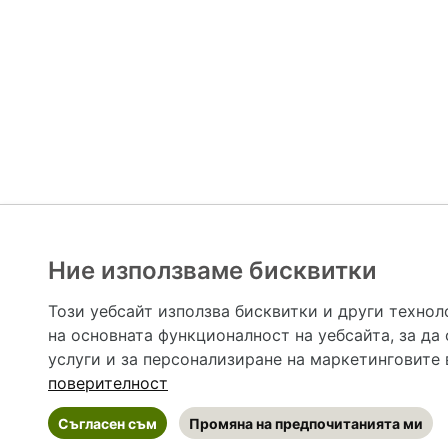
Ние използваме бисквитки
Hapche.bg НЕ е медицински, зравен или сроден специа
НЕ препоръчва медицински и други здравни и сро
Този уебсайт използва бисквитки и други технол
предназначена да служи само и единствено за справоч
на основната функционалност на уебсайта
,
за да
допълване на данните и за коригиране на неточности
вашето здраве! При поява на симптом(и) на заб
услуги и за персонализиране на маркетинговите
общоевропейс
поверителност
Съгласен съм
Промяна на предпочитанията ми