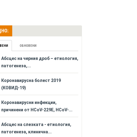
НО:
ВЕНИ
ОБНОВЕНИ
Абсцес на черния дроб – етиология,
патогенеза,...
Коронавирусна болест 2019
(КОВИД-19)
Коронавирусни инфекции,
причинени от HCoV-229E, HCoV-...
Абсцес на слезката - етиология,
патогенеза, клинична...