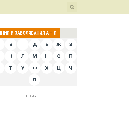
НИЯ И ЗАБОЛЯВАНИЯ А – Я
Б
В
Г
Д
Е
Ж
З
Й
К
Л
М
Н
О
П
С
Т
У
Ф
Х
Ц
Ч
Я
РЕКЛАМА