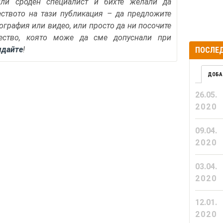
или сроден специалист и бихте желали да
еството на тази публикация – да предложите
тография или видео, или просто да ни посочите
ество, която може да сме допуснали при
ядайте
!
ПОСЛЕД
ДОБА
26.05.
2020
09.04.
2020
03.04.
2020
12.01.
2020