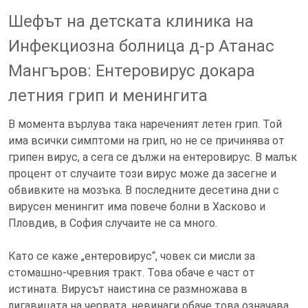
Шефът на детската клиника на
Инфекциозна болница д-р Атанас
Мангъров: Ентеровирус докара
летния грип и менингита
В момента върлува така нареченият летен грип. Той
има всички симптоми на грип, но не се причинява от
грипен вирус, а сега се дължи на ентеровирус. В малък
процент от случаите този вирус може да засегне и
обвивките на мозъка. В последните десетина дни с
вирусен менингит има повече болни в Хасково и
Пловдив, в София случаите не са много.
Като се каже „ентеровирус“, човек си мисли за
стомашно-чревния тракт. Това обаче е част от
истината. Вирусът наистина се размножава в
лигавицата на червата, невинаги обаче това означава