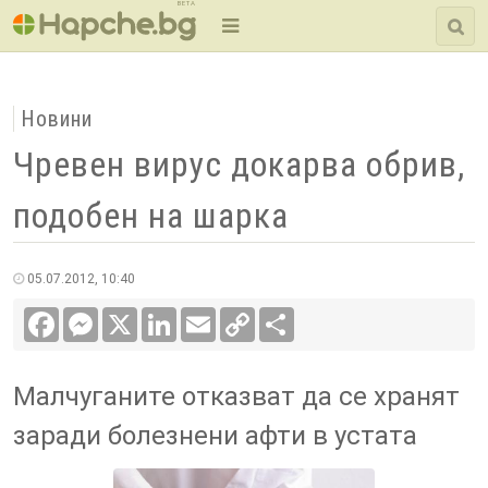
BETA
Новини
Чревен вирус докарва обрив,
подобен на шарка
05.07.2012, 10:40
Facebook
Messenger
X
LinkedIn
Email
Copy
Сподели
Link
Малчуганите отказват да се хранят
заради болезнени афти в устата