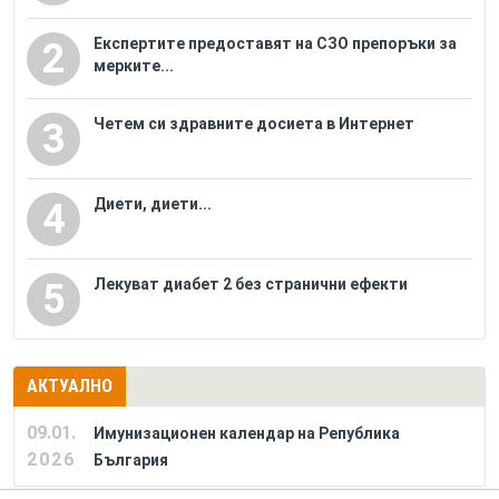
Eкспертите предоставят на СЗО препоръки за
2
мерките...
Четем си здравните досиета в Интернет
3
Диети, диети...
4
Лекуват диабет 2 без странични ефекти
5
АКТУАЛНО
09.01.
Имунизационен календар на Република
2026
България