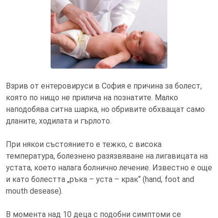
Състоянието е заразно,
заразяването става лесно и
вирусът се разпространява бързо в
колективи
Взрив от ентеровируси в София е причина за болест,
която по нищо не прилича на познатите. Малко
наподобява ситна шарка, но обривите обхващат само
дланите, ходилата и гърлото.
При някои състоянието е тежко, с висока
температура, болезнено разязвяване на лигавицата на
устата, което налага болнично лечение. Известно е още
и като болестта „ръка – уста – крак“ (hand, foot and
mouth desease).
В момента над 10 деца с подобни симптоми се