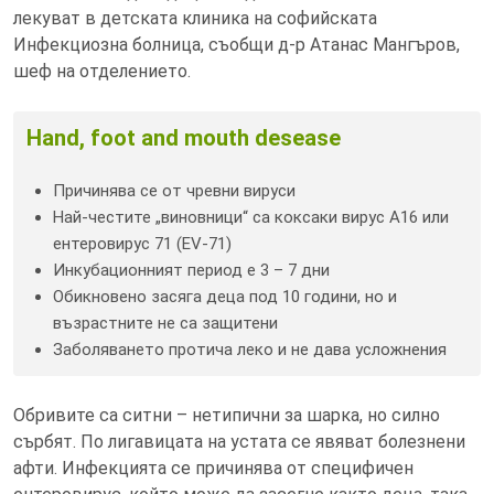
лекуват в детската клиника на софийската
Инфекциозна болница, съобщи д-р Атанас Мангъров,
шеф на отделението.
Hand, foot and mouth desease
Причинява се от чревни вируси
Най-честите „виновници“ са коксаки вирус А16 или
ентеровирус 71 (EV-71)
Инкубационният период е 3 – 7 дни
Обикновено засяга деца под 10 години, но и
възрастните не са защитени
Заболяването протича леко и не дава усложнения
Обривите са ситни – нетипични за шарка, но силно
сърбят. По лигавицата на устата се явяват болезнени
афти. Инфекцията се причинява от специфичен