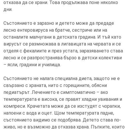
отказва да се храни. Това продължава поне няколко
дни.
Състоянието е заразно и детето може да предаде
лесно ентеровируса на братче, сестриче или на
останалите малчугани в детската градина. И тъй като
вирусът се размножава в лигавицата на червата и се
отделя с фекалиите и през устата, заразяването става
лесно и се разпространява бързо в детски колективи
– ясли, градини и училища.
Състоянието не налага специална диета, защото не е
свързано с храната, нито с горещините, обясни
педиатърът. Лечението е симптоматично – ако
температурата е висока, се правят хладни увивания и
компреси. Крачетата може да се изстудят с чорапки,
напоени с вода и оцет. Щом температурата падне,
състоянието видимо се подобрява. Детето става по-
живо, но е възможно да отказва храна. Пъпките, които