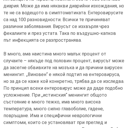
диария. Може да има някакви диарийни изхождания, но
те не са водещото в симптоматиката. Ентеровирусите
са над 100 разновидности. Всички те причиняват
различни заболявания. Вирусът се изхвърля чрез
фекалиите и през устата. Така по въздушно-капков
път инфекцията се разпространява.
В много, ама наистина много малък процент от
случаите – някъде под половин процент, вирусът може
да засегне обвивките на мозъка и да причини вирусен
менингит. „Виновен“ е някой подтип на ентеровируса,
но за да се каже кой конкретно, трябва да се изследва.
По принцип всеки ентеровирус може да даде подобно
усложнение. При „истинския“ менингит общото
състояние е много тежко, има много висока
температура, много силно главоболие, гадене,
повръщане. Има и специфични неврологични
симптоми, които се установяват при преглед и