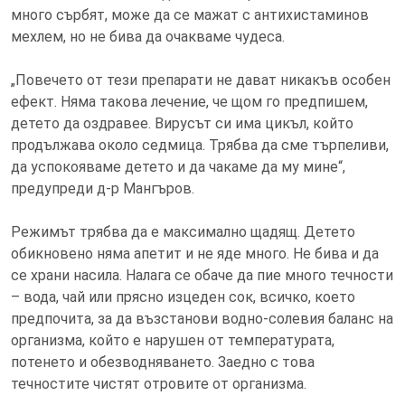
много сърбят, може да се мажат с антихистаминов
мехлем, но не бива да очакваме чудеса.
„Повечето от тези препарати не дават никакъв особен
ефект. Няма такова лечение, че щом го предпишем,
детето да оздравее. Вирусът си има цикъл, който
продължава около седмица. Трябва да сме търпеливи,
да успокояваме детето и да чакаме да му мине“,
предупреди д-р Мангъров.
Режимът трябва да е максимално щадящ. Детето
обикновено няма апетит и не яде много. Не бива и да
се храни насила. Налага се обаче да пие много течности
– вода, чай или прясно изцеден сок, всичко, което
предпочита, за да възстанови водно-солевия баланс на
организма, който е нарушен от температурата,
потенето и обезводняването. Заедно с това
течностите чистят отровите от организма.