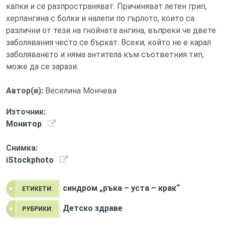
капки и се разпространяват. Причиняват летен грип,
херпангина с болки и налепи по гърлото, които са
различни от тези на гнойната ангина, въпреки че двете
заболявания често се бъркат. Всеки, който не е карал
заболяването и няма антитела към съответния тип,
може да се зарази.
Автор(и):
Веселина Мончева
Източник:
Монитор
Снимка:
iStockphoto
синдром „ръка – уста – крак“
ЕТИКЕТИ:
Детско здраве
РУБРИКИ: