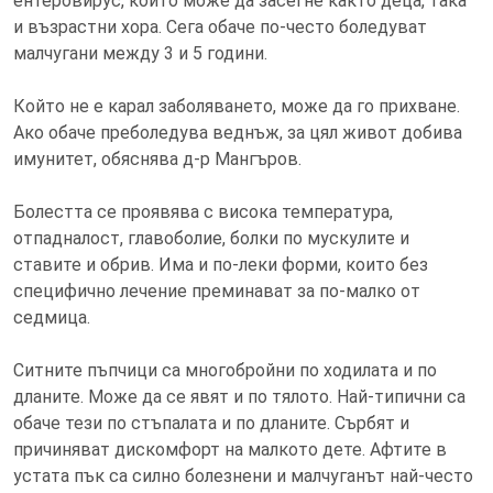
ентеровирус, който може да засегне както деца, така
и възрастни хора. Сега обаче по-често боледуват
малчугани между 3 и 5 години.
Който не е карал заболяването, може да го прихване.
Ако обаче преболедува веднъж, за цял живот добива
имунитет, обяснява д-р Мангъров.
Болестта се проявява с висока температура,
отпадналост, главоболие, болки по мускулите и
ставите и обрив. Има и по-леки форми, които без
специфично лечение преминават за по-малко от
седмица.
Ситните пъпчици са многобройни по ходилата и по
дланите. Може да се явят и по тялото. Най-типични са
обаче тези по стъпалата и по дланите. Сърбят и
причиняват дискомфорт на малкото дете. Афтите в
устата пък са силно болезнени и малчуганът най-често