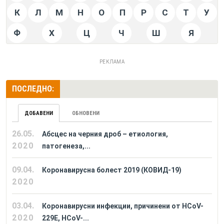
К
Л
М
Н
О
П
Р
С
Т
У
Ф
Х
Ц
Ч
Ш
Я
РЕКЛАМА
ПОСЛЕДНО:
ДОБАВЕНИ
ОБНОВЕНИ
26.05.
Абсцес на черния дроб – етиология,
2020
патогенеза,...
09.04.
Коронавирусна болест 2019 (КОВИД-19)
2020
03.04.
Коронавирусни инфекции, причинени от HCoV-
2020
229E, HCoV-...