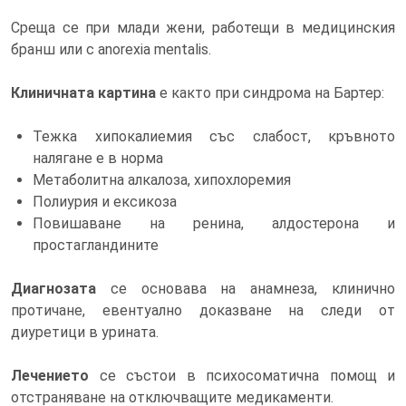
Среща се при млади жени, работещи в медицинския
бранш или с anorexia mentalis.
Клиничната картина
е както при синдрома на Бартер:
Тежка хипокалиемия със слабост, кръвното
налягане е в норма
Метаболитна алкалоза, хипохлоремия
Полиурия и ексикоза
Повишаване на ренина, алдостерона и
простагландините
Диагнозата
се основава на анамнеза, клинично
протичане, евентуално доказване на следи от
диуретици в урината.
Лечението
се състои в психосоматична помощ и
отстраняване на отключващите медикаменти.