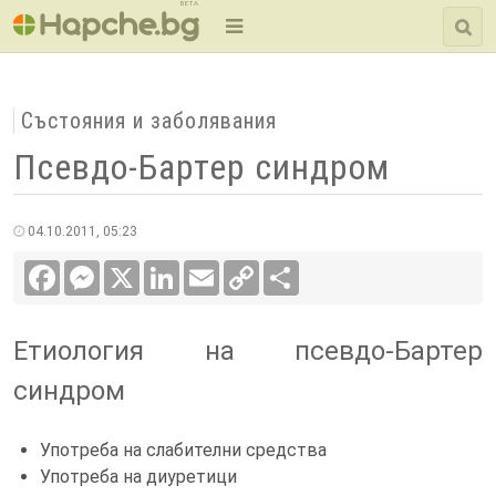
BETA
Състояния и заболявания
Псевдо-Бартер синдром
04.10.2011, 05:23
Facebook
Messenger
X
LinkedIn
Email
Copy
Сподели
Link
Етиология на псевдо-Бартер
синдром
Употреба на слабителни средства
Употреба на диуретици