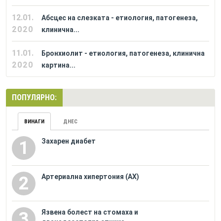
12.01.
Абсцес на слезката - етиология, патогенеза,
2020
клинична...
11.01.
Бронхиолит - етиология, патогенеза, клинична
2020
картина...
ПОПУЛЯРНО:
ВИНАГИ
ДНЕС
Захарен диабет
1
Артериална хипертония (АХ)
2
Язвена болест на стомаха и
3