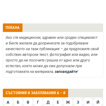
ПОКАНА
Ако сте медицински, здравен или сроден специалист
и бихте желали да допринесете за подобряване
качеството на тази публикация – да предложите свой
собствен авторски текст, фотография или видео, или
просто да ни посочите грешка от едно или друго
естество, която може да сме допуснали при
подготовката на материала,
заповядайте
!
СЪСТОЯНИЯ И ЗАБОЛЯВАНИЯ А – Я
А
Б
В
Г
Д
Е
Ж
З
И
Й