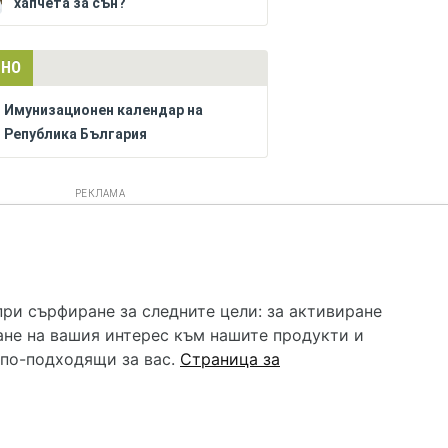
хапчета за сън?
ЛНО
Имунизационен календар на
Република България
РЕКЛАМА
 услуга и НЕ осигурява диагноза и лечение. Hapche.bg
бавки. Информацията, публикувана в Hapche.bg, е
при сърфиране за следните цели:
за активиране
 при все че се полагат всички усилия за обновяване и
ане на вашия интерес към нашите продукти и
гностиката и самолечението могат да бъдат опасни за
като спешно, позвънете на денонощния безплатен
 по-подходящи за вас
.
Страница за
цинска помощ!