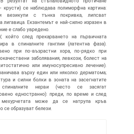
. В резултат на стъпаловидното протичане
 - крусти) се наблюдава полиморфна картина:
ни везикупи с тънка покривка, липсват
а лигавица. Екзантемът е най-силно изразен в
ние е слабо увредено.
V, който след прекарването на първичната
ра в спиналните ганглии (латентна фаза).
вено при по-възрастни хора, пo-рядко при
окачествени заболявания, левкози, болест на
итостатично или имуносупресивно лечение).
аничава върху един или няколко дерматома;
тура и силни болки в зоната на засегнатите
 спиналните нерви (често се засягат
вено едностранно): преди, по време и след
В мехурчетата може да се натрупа кръв
о се образуват белези.