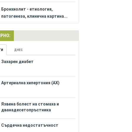
Бронхиолит - етиология,
патогенеза, клинична картина...
РНО:
ГИ
ДНЕС
Захарен диабет
Артериална хипертония (АХ)
Язвена болест на стомаха и
дванадесетопръстника
Сърдечна недостатъчност