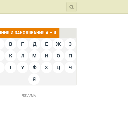
НИЯ И ЗАБОЛЯВАНИЯ А – Я
Б
В
Г
Д
Е
Ж
З
Й
К
Л
М
Н
О
П
С
Т
У
Ф
Х
Ц
Ч
Я
РЕКЛАМА