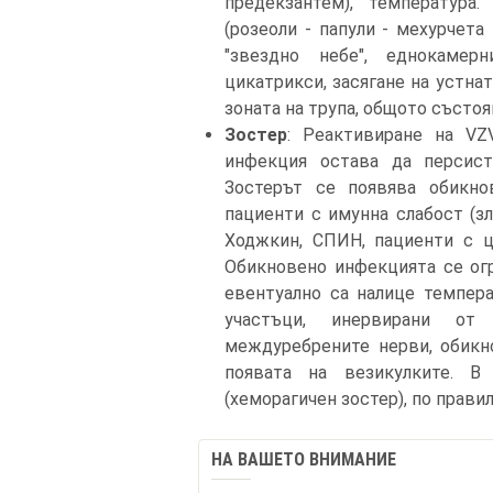
предекзантем), температура
(розеоли - папули - мехурчета
"звездно небе", еднокамер
цикатрикси, засягане на устнат
зоната на трупа, общото състоя
Зостер
: Реактивиране на VZ
инфекция остава да персисти
Зостерът се появява обикно
пациенти с имунна слабост (зл
Ходжкин, СПИН, пациенти с ц
Обикновено инфекцията се огр
евентуално са налице темпера
участъци, инервирани от
междуребрените нерви, обикно
появата на везикулките. 
(хеморагичен зостер), по правил
НА ВАШЕТО ВНИМАНИЕ