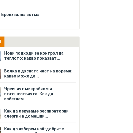
Бронхиална астма
И
Нови подходи за контрол на
теглото: какво показват...
Болка в дясната част на корема:
какво може да...
Чревният микробиом и
пътешествията: Как да
избегнем...
Как да лекуваме респираторни
алергии в домашни...
Как да изберем най-добрите