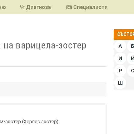
ню
Диагноза
Специалисти
СЪСТОЯ
 на варицела-зостер
А
И
Р
Ш
подели
а-зостер (Херпес зостер)