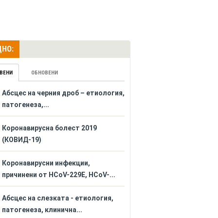
НО:
ВЕНИ
ОБНОВЕНИ
Абсцес на черния дроб – етиология,
патогенеза,...
Коронавирусна болест 2019
(КОВИД-19)
Коронавирусни инфекции,
причинени от HCoV-229E, HCoV-...
Абсцес на слезката - етиология,
патогенеза, клинична...