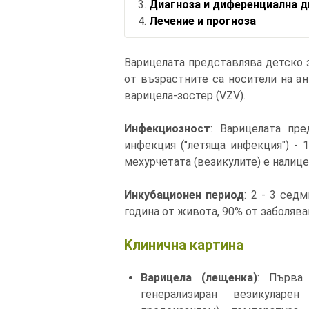
Диагноза и диференциална д
Лечение и прогноза
Варицелата представлява детско з
от възрастните са носители на ан
варицела-зостер (VZV).
Инфекциозност
: Варицелата пре
инфекция ("летяща инфекция") - 
мехурчетата (везикулите) е налице
Инкубационен период
: 2 - 3 сед
година от живота, 90% от заболява
Kлинична картина
Варицела (лещенка)
: Първа
генерализиран везикуларен