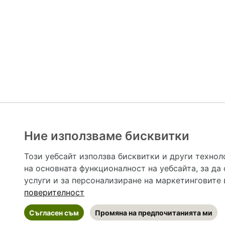
Ние използваме бисквитки
Hapche.bg НЕ е медицински, зравен или сроден специа
НЕ препоръчва медицински и други здравни и сро
Този уебсайт използва бисквитки и други технол
предназначена да служи само и единствено за справоч
на основната функционалност на уебсайта
,
за да
допълване на данните и за коригиране на неточности
вашето здраве! При поява на симптом(и) на заб
услуги и за персонализиране на маркетинговите
общоевропейс
поверителност
Съгласен съм
Промяна на предпочитанията ми