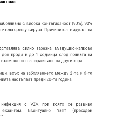
иагноза
аболяване с висока контагиозност (90%), 90%
титела срещу вируса. Причинител: вирусът на
дставлява силно заразна въздушко-капкова
1 ден преди и до 1 седмица след появата на
 възможност за заразяване на други хора.
мици, връх на заболяването между 2-та и 6-та
нията настъпват преди 20-та година.
 инфекция с VZV, при която се развива
 екзантем. Евентуално "rash" (преходен