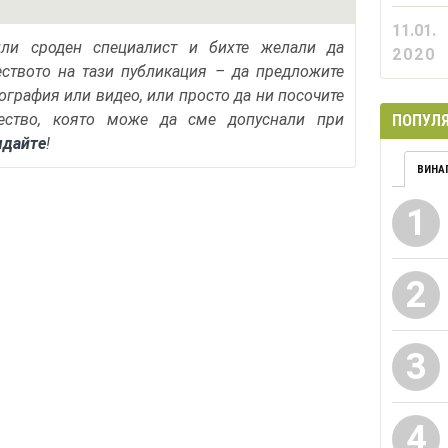
11.01.
или сроден специалист и бихте желали да
2020
еството на тази публикация – да предложите
тография или видео, или просто да ни посочите
ество, която може да сме допуснали при
ПОПУЛЯ
ядайте
!
ВИНА
1
2
3
4