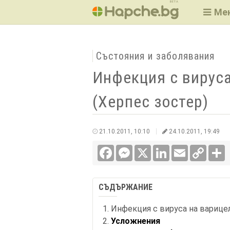
BETA
Ме
Състояния и заболявания
Инфекция с вируса
(Херпес зостер)
21.10.2011, 10:10
24.10.2011, 19:49
Facebook
Messenger
X
LinkedIn
Email
Copy
С
Link
СЪДЪРЖАНИЕ
Инфекция с вируса на варицел
Усложнения