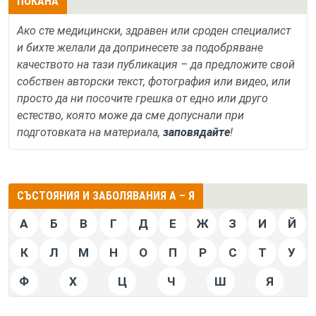
ПОКАНА
Ако сте медицински, здравен или сроден специалист
и бихте желали да допринесете за подобряване
качеството на тази публикация – да предложите свой
собствен авторски текст, фотография или видео, или
просто да ни посочите грешка от едно или друго
естество, която може да сме допуснали при
подготовката на материала,
заповядайте
!
СЪСТОЯНИЯ И ЗАБОЛЯВАНИЯ А – Я
А
Б
В
Г
Д
Е
Ж
З
И
Й
К
Л
М
Н
О
П
Р
С
Т
У
Ф
Х
Ц
Ч
Ш
Я