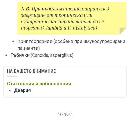
N.B.
При продължителна диария след
завръщане от тропическа или
субтропическа страна винаги да се
търсят G. lamblia и Е. histolytica)
Криптоспориди (особено при имуносупресирани
пациенти)
Гъбички
(Candida, aspergillus)
НА ВАШЕТО ВНИМАНИЕ
Състояния и заболявания
Диария
РЕКЛАМА