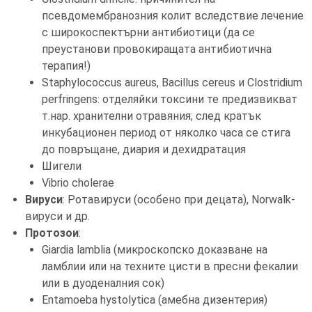
псевдомембранозния колит вследствие лечение
с широкоспектърни антибиотици (да се
преустанови провокиращата антибиотична
терапия!)
Staphylococcus aureus, Bacillus cereus и Clostridium
perfringens: отделяйки токсини те предизвикват
т.нар. хранителни отравяния; след кратък
инкубационен период от няколко часа се стига
до повръщане, диария и дехидратация
Шигели
Vibrio cholerae
Вируси
: Ротавируси (особено при децата), Norwalk-
вируси и др.
Протозои
:
Giardia lamblia (микроскопско доказване на
ламблии или на техните цисти в пресни фекалии
или в дуоденалния сок)
Entamoeba hystolytica (амебна дизентерия)