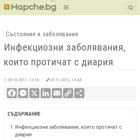
BETA
Състояния и заболявания
Инфекциозни заболявания,
които протичат с диария
30.10.2011, 12:18
03.11.2012, 13:44
Facebook
Messenger
X
LinkedIn
Email
Copy
Сподели
Link
СЪДЪРЖАНИЕ
Инфекциозни заболявания, които протичат с
диария