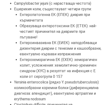
Campylobacter jejuni (с нарастваща честота)
Ешерихия коли, съществуват четири групи:
Ентеропатогенна ЕК (ЕПЕК): диария при
кърмачетата
Образуваща ентеротоксини ЕК (ЕТЕК): най-
честият причинител на диариите при
пътуване!
Ентероинвазивна ЕК (ЕИЕК): наподобяващи
дизентерия диарии с тенезми и кашообразни,
евентуално кървави изпражнения
Ентерохеморагична ЕК (ЕХЕК): хеморагичен
колит; усложнения: хемолитично-уремичен
синдром (ХУС) в резултат на инфекция с Е.
коли от серогрупа 0 157
Yersinia enterocolica (рядко Y. pseudotuberculosis):
коликообразни коремни болки (диференциална
диагноза: апендицит), евентуално артралгии и
erythema nodosum
Clostridium difficile: причинител на