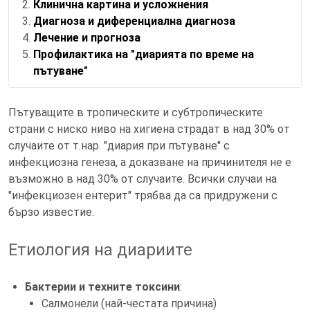
Клинична картина и усложнения
Диагноза и диференциална диагноза
Лечение и прогноза
Профилактика на "диарията по време на
пътуване"
Пътуващите в тропическите и субтропическите
страни с ниско ниво на хигиена страдат в над 30% от
случаите от т.нар. "диария при пътуване" с
инфекциозна генеза, а доказване на причинителя не е
възможно в над 30% от случаите. Всички случаи на
"инфекциозен ентерит" трябва да са придружени с
бързо известие.
Етиология на диариите
Бактерии и техните токсини
:
Салмонели (най-честата причина)