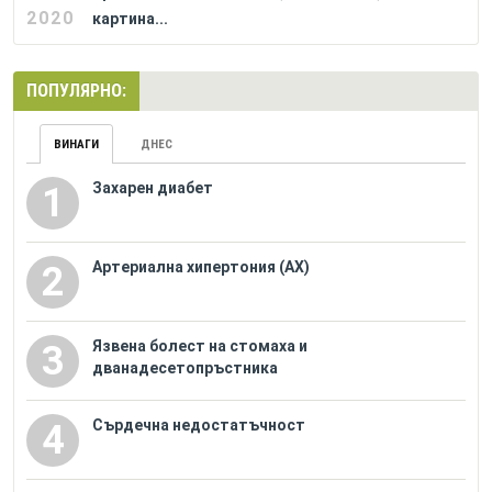
2020
картина...
ПОПУЛЯРНО:
ВИНАГИ
ДНЕС
Захарен диабет
1
Артериална хипертония (АХ)
2
Язвена болест на стомаха и
3
дванадесетопръстника
Сърдечна недостатъчност
4