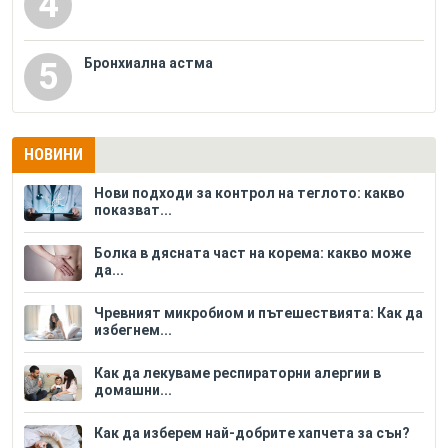
4
Бронхиална астма
5
НОВИНИ
Нови подходи за контрол на теглото: какво
показват...
Болка в дясната част на корема: какво може
да...
Чревният микробиом и пътешествията: Как да
избегнем...
Как да лекуваме респираторни алергии в
домашни...
Как да изберем най-добрите хапчета за сън?