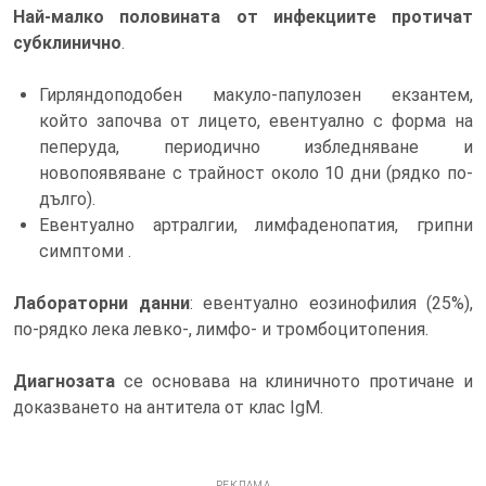
Най-малко половината от инфекциите протичат
субклинично
.
Гирляндоподобен макуло-папулозен екзантем,
който започва от лицето, евентуално с форма на
пеперуда, периодично избледняване и
новопоявяване с трайност около 10 дни (рядко по-
дълго).
Евентуално артралгии, лимфаденопатия, грипни
симптоми .
Лабораторни данни
: евентуално еозинофилия (25%),
по-рядко лека левко-, лимфо- и тромбоцитопения.
Диагнозата
се основава на клиничното протичане и
доказването на антитела от клас IgM.
РЕКЛАМА