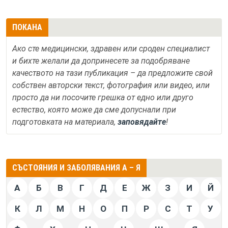
ПОКАНА
Ако сте медицински, здравен или сроден специалист
и бихте желали да допринесете за подобряване
качеството на тази публикация – да предложите свой
собствен авторски текст, фотография или видео, или
просто да ни посочите грешка от едно или друго
естество, която може да сме допуснали при
подготовката на материала,
заповядайте
!
СЪСТОЯНИЯ И ЗАБОЛЯВАНИЯ А – Я
А
Б
В
Г
Д
Е
Ж
З
И
Й
К
Л
М
Н
О
П
Р
С
Т
У