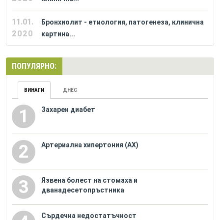
11.01.
Бронхиолит - етиология, патогенеза, клинична
2020
картина...
ПОПУЛЯРНО:
ВИНАГИ
ДНЕС
Захарен диабет
1
Артериална хипертония (АХ)
2
Язвена болест на стомаха и
3
дванадесетопръстника
Сърдечна недостатъчност