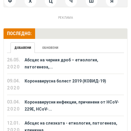
Ф
Х
Ц
Ч
Ш
Я
РЕКЛАМА
ПОСЛЕДНО:
ДОБАВЕНИ
ОБНОВЕНИ
26.05.
Абсцес на черния дроб – етиология,
2020
патогенеза,...
09.04.
Коронавирусна болест 2019 (КОВИД-19)
2020
03.04.
Коронавирусни инфекции, причинени от HCoV-
2020
229E, HCoV-...
12.01.
Абсцес на слезката - етиология, патогенеза,
2020
клинична...