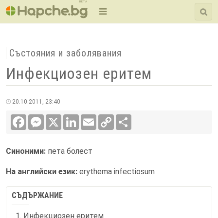
BETA
Състояния и заболявания
Инфекциозен еритем
20.10.2011, 23:40
Facebook
Messenger
X
LinkedIn
Email
Copy
Сподели
Link
Синоними:
пета болест
На английски език:
erythema infectiosum
СЪДЪРЖАНИЕ
Инфекциозен еритем