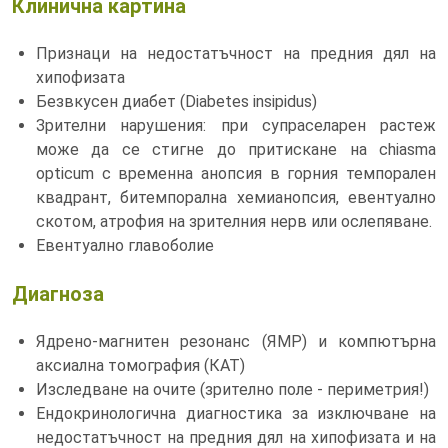
Клинична картина
Признаци на недостатъчност на предния дял на
хипофизата
Безвкусен диабет (Diabetes insipidus)
Зрителни нарушения: при супраселарен растеж
може да се стигне до притискане на chiasma
opticum c временна анопсия в горния темпорален
квадрант, битемпорална хемианопсия, евентуално
скотом, атрофия на зрителния нерв или ослепяване.
Евентуално главоболие
Диагноза
Ядрено-магнитен резонанс (ЯМР) и компютърна
аксиална томография (КАТ)
Изследване на очите (зрително поле - периметрия!)
Ендокринологична диагностика за изключване на
недостатъчност на предния дял на хипофизата и на