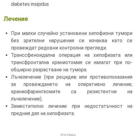
diabetes insipidus
Лечение
При малки случайно установени хипофизни тумори
без зрителни нарушения се изчаква като се
провеждат редовни контролни прегледи.
Транссфеноидална операция на хипофизата или
трансфронтална краниотомия се налагат при по-
обширно разрастване на тумора.
Лъчелечение (при рецидив или противопоказания
за провеждането на оперативно лечение;
краниофарингеомите са резистентни на
лъчелечение).
Заместително лечение при недостатъчност на
предния дял на хипофизата.
РЕКЛАМА