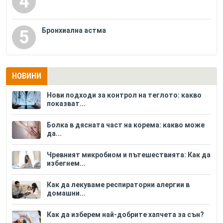
4
Бронхиална астма
5
НОВИНИ
Нови подходи за контрол на теглото: какво
показват...
Болка в дясната част на корема: какво може
да...
Чревният микробиом и пътешествията: Как да
избегнем...
Как да лекуваме респираторни алергии в
домашни...
Как да изберем най-добрите хапчета за сън?