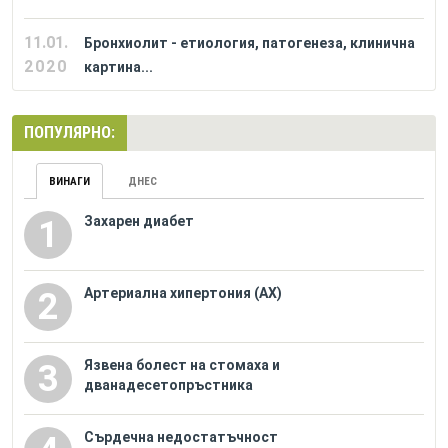
11.01.
Бронхиолит - етиология, патогенеза, клинична
2020
картина...
ПОПУЛЯРНО:
ВИНАГИ
ДНЕС
Захарен диабет
1
Артериална хипертония (АХ)
2
Язвена болест на стомаха и
3
дванадесетопръстника
Сърдечна недостатъчност