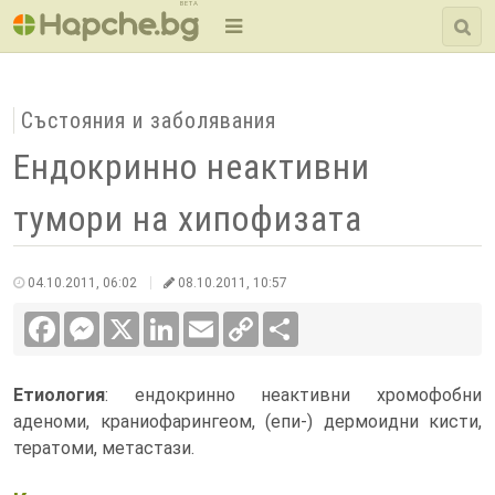
BETA
Състояния и заболявания
Ендокринно неактивни
тумори на хипофизата
04.10.2011, 06:02
08.10.2011, 10:57
Facebook
Messenger
X
LinkedIn
Email
Copy
Сподели
Link
Етиология
: ендокринно неактивни хромофобни
аденоми, краниофарингеом, (епи-) дермоидни кисти,
тератоми, метастази.