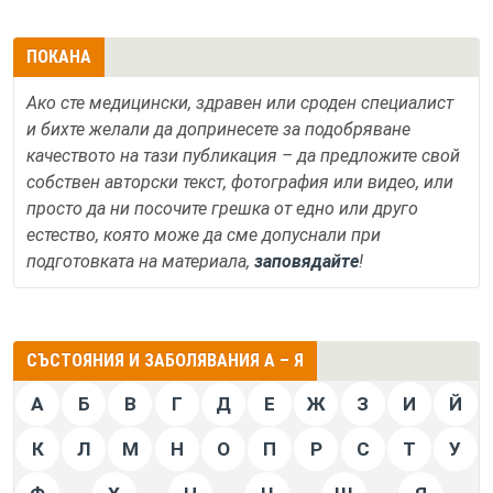
ПОКАНА
Ако сте медицински, здравен или сроден специалист
и бихте желали да допринесете за подобряване
качеството на тази публикация – да предложите свой
собствен авторски текст, фотография или видео, или
просто да ни посочите грешка от едно или друго
естество, която може да сме допуснали при
подготовката на материала,
заповядайте
!
СЪСТОЯНИЯ И ЗАБОЛЯВАНИЯ А – Я
А
Б
В
Г
Д
Е
Ж
З
И
Й
К
Л
М
Н
О
П
Р
С
Т
У