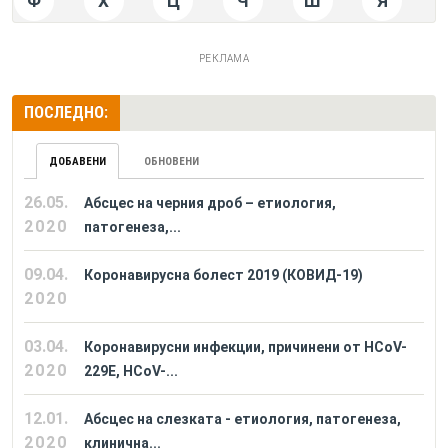
Ф
Х
Ц
Ч
Ш
Я
РЕКЛАМА
ПОСЛЕДНО:
ДОБАВЕНИ
ОБНОВЕНИ
26.05.
Абсцес на черния дроб – етиология,
2020
патогенеза,...
09.04.
Коронавирусна болест 2019 (КОВИД-19)
2020
03.04.
Коронавирусни инфекции, причинени от HCoV-
2020
229E, HCoV-...
12.01.
Абсцес на слезката - етиология, патогенеза,
2020
клинична...