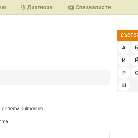
ню
Диагноза
Специалисти
СЪСТОЯ
А
И
Р
подели
Ш
, oedema pulmonum
dema