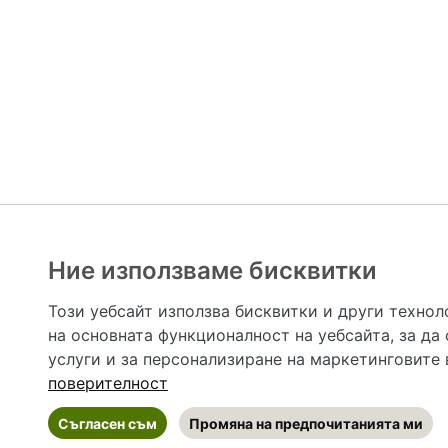
Ние използваме бисквитки
Hapche.bg НЕ е медицински, зравен или сроден специа
НЕ препоръчва медицински и други здравни и сро
Този уебсайт използва бисквитки и други технол
предназначена да служи само и единствено за справоч
на основната функционалност на уебсайта
,
за да
допълване на данните и за коригиране на неточности
вашето здраве! При поява на симптом(и) на заб
услуги и за персонализиране на маркетинговите
общоевропейс
поверителност
Съгласен съм
Промяна на предпочитанията ми