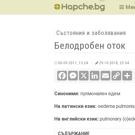
BETA
Ме
Състояния и заболявания
Белодробен оток
06.09.2011, 13:24
29.10.2018, 23:34
Facebook
Messenger
X
LinkedIn
Email
Copy
С
Link
Синоними:
пулмонален едем
На латински език:
oedema pulmonis
На английски език:
pulmonary (o)e
СЪДЪРЖАНИЕ