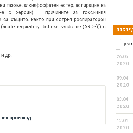
ни газове, алкилфосфатен естер, аспирация на
не с хероин) – причините за токсичния
и са същите, както при острия респираторен
cute respiratory distress syndrome (ARDS))) с
ПОСЛЕД
ДОБА
и др.
26.05.
2020
09.04.
2020
03.04.
2020
чен произход
12.01.
2020