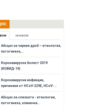
НО:
ВЕНИ
ОБНОВЕНИ
Абсцес на черния дроб – етиология,
патогенеза,...
Коронавирусна болест 2019
(КОВИД-19)
Коронавирусни инфекции,
причинени от HCoV-229E, HCoV-...
Абсцес на слезката - етиология,
патогенеза, клинична...