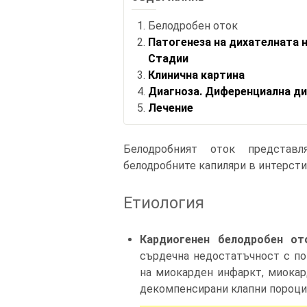
Белодробен оток
Патогенеза на дихателната 
Стадии
Клинична картина
Диагноза. Диференциална ди
Лечение
Белодробният оток представ
белодробните капиляри в интерсти
Етиология
Кардиогенен белодробен от
сърдечна недостатъчност с по
на миокарден инфаркт, миокар
декомпенсирани клапни пороци 