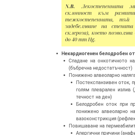
N.B.
Лекостепенната ми
склонност към развит
тежкостепенната, тъй 
задебеляване на стената
склероза), което позволява
до 40 mm Hg.
Некардиогенен белодробен от
Спадане на онкотичното на
(бъбречна недостатъчност)
Понижено алвеоларно наляга
Постекспанзивен оток, п
голям плеврален излив (
течност на ден)
Белодробен оток при пр
понижено алвеоларно на
вазоконстрикция (рефлекс 
Повишаване на пермеабилите
Апергични причини (анаф