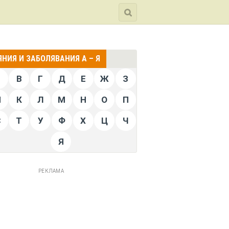
НИЯ И ЗАБОЛЯВАНИЯ А – Я
Б
В
Г
Д
Е
Ж
З
Й
К
Л
М
Н
О
П
С
Т
У
Ф
Х
Ц
Ч
Я
РЕКЛАМА