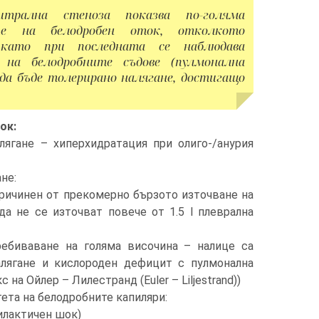
трална стеноза показва по-голяма
ие на белодробен оток, отколкото
като при последната се наблюдава
 на белодробните съдове (пулмонална
 да бъде толерирано налягане, достигащо
ок:
лягане – хиперхидратация при олиго-/анурия
не:
ричинен от прекомерно бързото източване на
да не се източват повече от 1.5 l плеврална
ебиваване на голяма височина – налице са
лягане и кислороден дефицит с пулмонална
на Ойлер – Лилестранд (Euler – Liljestrand))
та на белодробните капиляри:
илактичен шок)