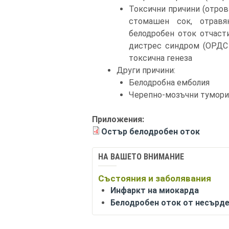
Токсични причини (отров
стомашен сок, отравя
белодробен оток отчаст
дистрес синдром (ОРДС (a
токсична генеза
Други причини:
Белодробна емболия
Черепно-мозъчни тумори 
Приложения:
Остър белодробен оток
НА ВАШЕТО ВНИМАНИЕ
Състояния и заболявания
Инфаркт на миокарда
Белодробен оток от несърде