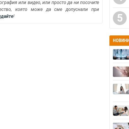
тография или видео, или просто да ни посочите
ество, която може да сме допуснали при
5
ядайте
!
НОВИН