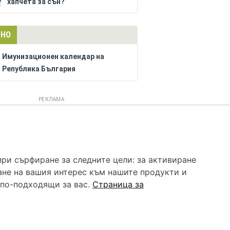
хапчета за сън?
ЛНО
Имунизационен календар на
Република България
РЕКЛАМА
 услуга и НЕ осигурява диагноза и лечение. Hapche.bg
бавки. Информацията, публикувана в Hapche.bg, е
при сърфиране за следните цели:
за активиране
 при все че се полагат всички усилия за обновяване и
ане на вашия интерес към нашите продукти и
гностиката и самолечението могат да бъдат опасни за
като спешно, позвънете на денонощния безплатен
 по-подходящи за вас
.
Страница за
цинска помощ!