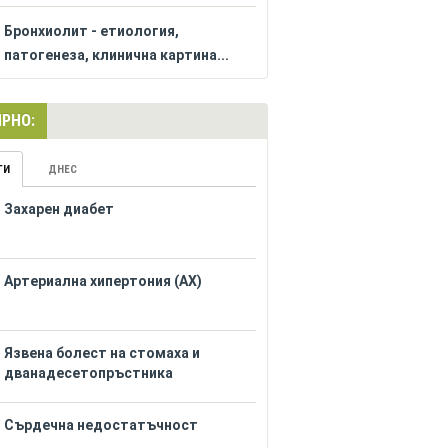
Бронхиолит - етиология,
патогенеза, клинична картина...
РНО:
ГИ
ДНЕС
Захарен диабет
Артериална хипертония (АХ)
Язвена болест на стомаха и
дванадесетопръстника
Сърдечна недостатъчност