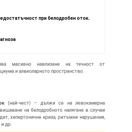
недостатъчност при белодробен оток.
агноза
лява масивно навлизане на течност от
циума и алвеоларното пространство.
ок
(най-чест) – дължи се на левокамерна
вишаване на белодробното налягане в случаи
дит, хипертонична криза, ритъмни нарушения,
и др.