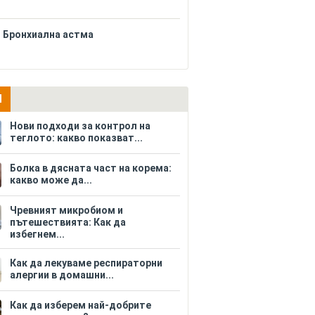
Бронхиална астма
И
Нови подходи за контрол на
теглото: какво показват...
Болка в дясната част на корема:
какво може да...
Чревният микробиом и
пътешествията: Как да
избегнем...
Как да лекуваме респираторни
алергии в домашни...
Как да изберем най-добрите