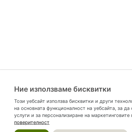
Ние използваме бисквитки
Hapche.bg НЕ е медицински, зравен или сроден специа
НЕ препоръчва медицински и други здравни и сро
Този уебсайт използва бисквитки и други технол
предназначена да служи само и единствено за справоч
на основната функционалност на уебсайта
,
за да
допълване на данните и за коригиране на неточности
вашето здраве! При поява на симптом(и) на заб
услуги и за персонализиране на маркетинговите
общоевропейс
поверителност