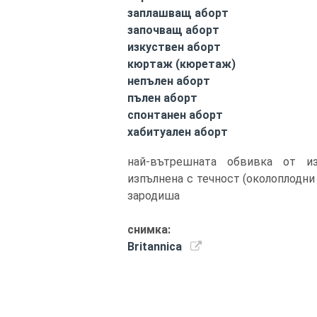
заплашващ аборт
започващ аборт
изкуствен аборт
кюртаж (кюретаж)
непълен аборт
пълен аборт
спонтанен аборт
хабитуален аборт
най-вътрешната обвивка от и
изпълнена с течност (околоплодни 
зародиша
снимка:
Britannica