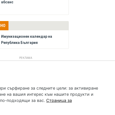
абсанс
ЛНО
Имунизационен календар на
Република България
РЕКЛАМА
 услуга и НЕ осигурява диагноза и лечение. Hapche.bg
бавки. Информацията, публикувана в Hapche.bg, е
при сърфиране за следните цели:
за активиране
 при все че се полагат всички усилия за обновяване и
ане на вашия интерес към нашите продукти и
гностиката и самолечението могат да бъдат опасни за
като спешно, позвънете на денонощния безплатен
 по-подходящи за вас
.
Страница за
цинска помощ!