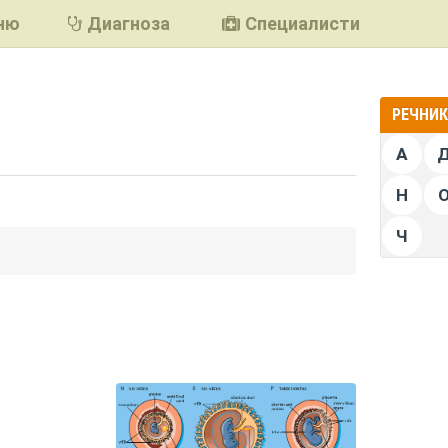
ню
Диагноза
Специалисти
РЕЧНИК 
А
Н
Ч
подели