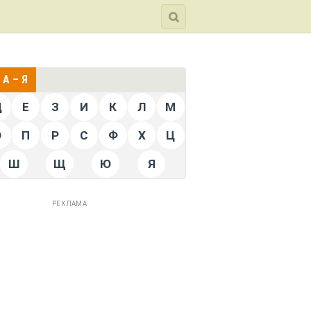
А – Я
Д
Е
З
И
К
Л
М
О
П
Р
С
Ф
Х
Ц
Ш
Щ
Ю
Я
РЕКЛАМА