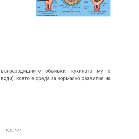
звънзародишните обвивки; кухината му е
води), която е среда за нормално развитие на
РЕКЛАМА