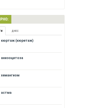
РНО:
ГИ
ДНЕС
кюртаж (кюретаж)
анизоцитоза
хемангиом
астма