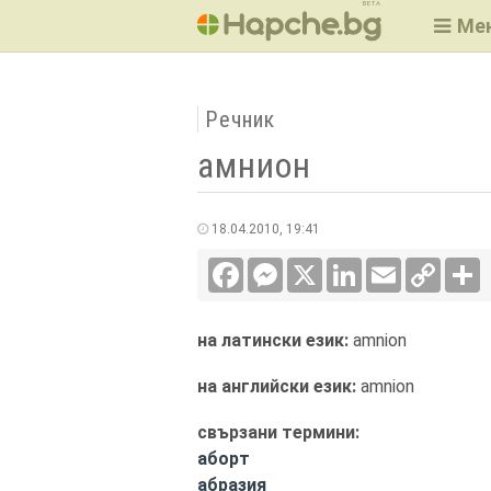
BETA
Ме
Речник
амнион
18.04.2010, 19:41
Facebook
Messenger
X
LinkedIn
Email
Copy
С
Link
на латински език:
amnion
на английски език:
amnion
свързани термини:
аборт
абразия