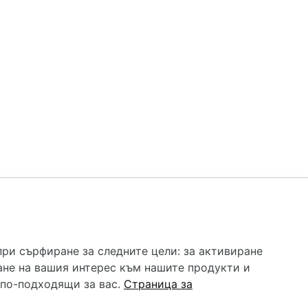
 услуга и НЕ осигурява диагноза и лечение. Hapche.bg
бавки. Информацията, публикувана в Hapche.bg, е
при сърфиране за следните цели:
за активиране
 при все че се полагат всички усилия за обновяване и
ане на вашия интерес към нашите продукти и
гностиката и самолечението могат да бъдат опасни за
като спешно, позвънете на денонощния безплатен
 по-подходящи за вас
.
Страница за
цинска помощ!