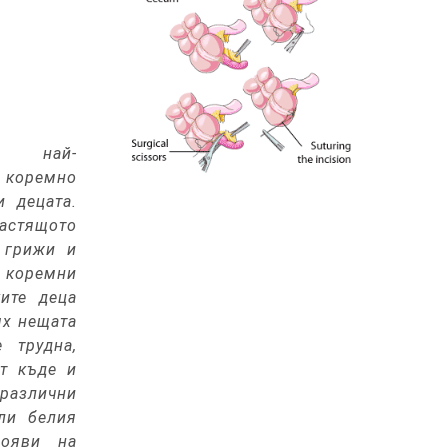
е най-
оремно
и децата.
растящото
 грижи и
 коремни
ите деца
ях нещата
 трудна,
т къде и
различни
ли белия
ояви на