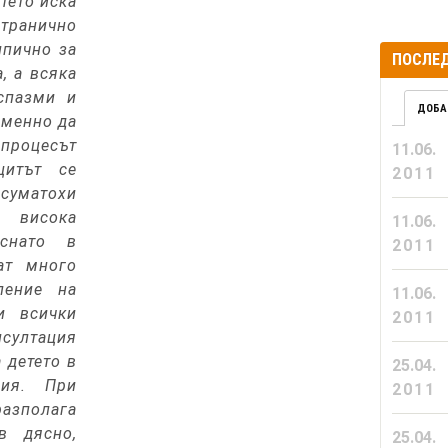
тето иска
странично
ипично за
ПОСЛЕД
, а всяка
спазми и
ДОБА
еменно да
процесът
11.06.
цитът се
2011
 суматохи
 висока
11.06.
снато в
2011
ат много
ление на
11.06.
ри всички
2011
нсултация
 детето в
25.04.
гия. При
2011
разполага
в дясно,
25.04.