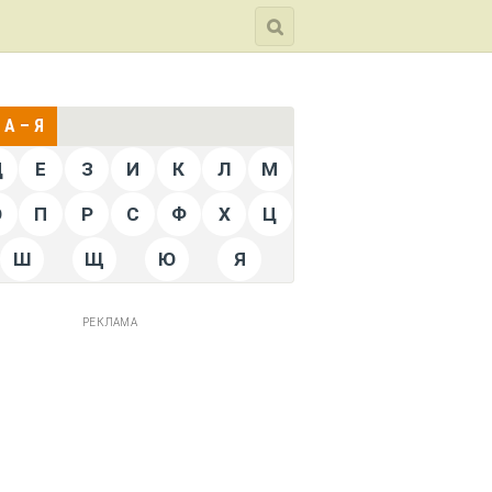
А – Я
Д
Е
З
И
К
Л
М
О
П
Р
С
Ф
Х
Ц
Ш
Щ
Ю
Я
РЕКЛАМА