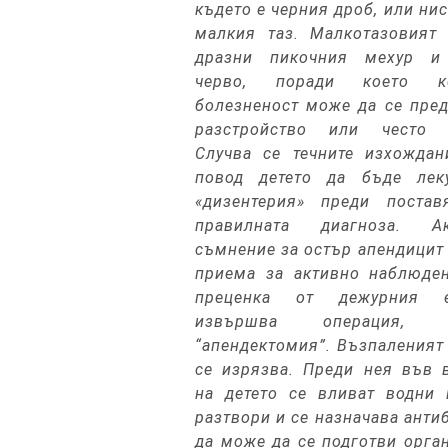
където е черния дроб, или нис
малкия таз. Малкотазовият 
дразни пикочния мехур и
черво, поради което ко
болезненост може да се пре
разстройство или често 
Случва се течните изхождан
повод детето да бъде лек
«дизентерия» преди постав
правилната диагноза. 
съмнение за остър апендицит 
приема за активно наблюден
преценка от дежурния 
извършва операция, н
“апендектомия”. Възпаленият
се изрязва.
Преди нея във в
на детето се вливат водни 
разтвори и се назначава антиб
да може да се подготви орга