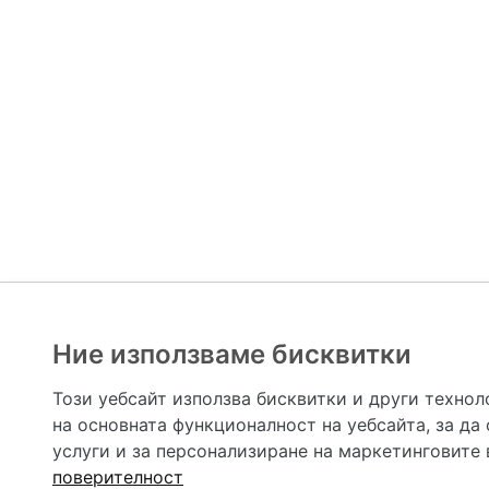
Ние използваме бисквитки
Hapche.bg НЕ е медицински, зравен или сроден специа
НЕ препоръчва медицински и други здравни и сро
Този уебсайт използва бисквитки и други технол
предназначена да служи само и единствено за справоч
на основната функционалност на уебсайта
,
за да
допълване на данните и за коригиране на неточности
вашето здраве! При поява на симптом(и) на заб
услуги и за персонализиране на маркетинговите
общоевропейс
поверителност