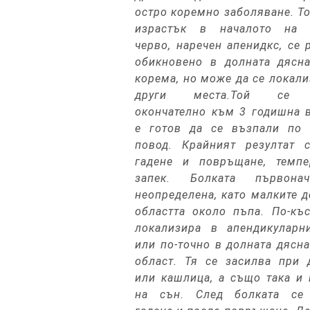
остро коремно заболяване. Т
израстък в началото на 
черво, наречен апенидкс, се 
обикновено в долната дясна
корема, но може да се локали
други места.
Той се р
окончателно към 3 годишна 
е готов да се възпали по 
повод. Крайният резултат с
гадене и повръщане, темпе
запек. Болката първона
неопределена, като малките д
областта около пъпа. По-къ
локализира в апендикуларн
или по-точно в долната дясн
област. Тя се засилва при 
или кашлица, а също така и
на сън. След болката се