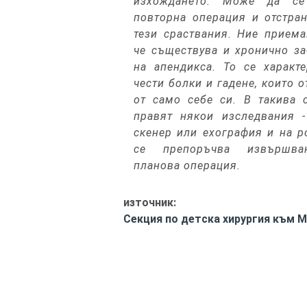
изхождането. Може да се
повторна операция и отстра
тези сраствания. Ние прием
че съществува и хронично з
на апендикса. То се характ
чести болки и гадене, които 
от само себе си. В такива 
правят някои изследвания -
скенер или ехография и на р
се препоръчва извършва
планова операция.
източник:
Секция по детска хирургия към 