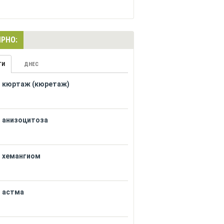
РНО:
ГИ
ДНЕС
кюртаж (кюретаж)
анизоцитоза
хемангиом
астма