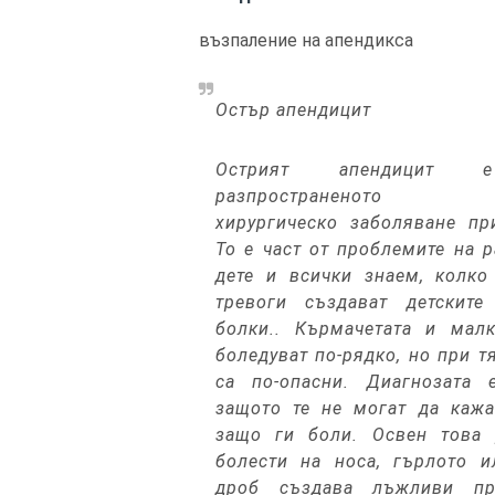
възпаление на апендикса
Остър апендицит
Острият апендицит 
разпространеното к
хирургическо заболяване пр
То е част от проблемите на 
дете и всички знаем, колко
тревоги създават детските
болки.. Кърмачетата и малк
боледуват по-рядко, но при т
са по-опасни. Диагнозата е
защото те не могат да кажа
защо ги боли. Освен това 
болести на носа, гърлото и
дроб създава лъжливи пр