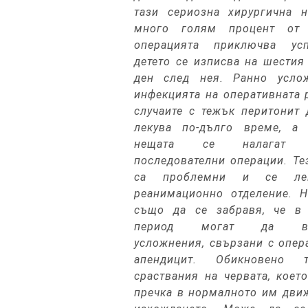
тази сериозна хирургична н
много голям процент от 
операцията приключва ус
детето се изписва на шестия
ден след нея. Ранно усло
инфекцията на оперативната 
случаите с тежък перитонит 
лекува по-дълго време, а 
нещата се налагат н
последователни операции. Те
са проблемни и се ле
реанимационно отделение. Н
също да се забравя, че в 
период могат да въз
усложнения, свързани с опер
апендицит. Обикновено 
сраствания на червата, коет
пречка в нормалното им дви