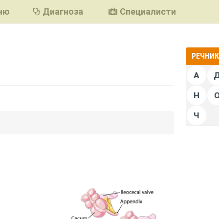
ню
Диагноза
Специалисти
РЕЧНИК 
А
Н
Ч
подели