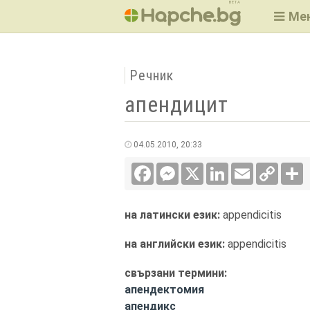
BETA
Ме
Речник
апендицит
04.05.2010, 20:33
Facebook
Messenger
X
LinkedIn
Email
Copy
С
Link
на латински език:
appendicitis
на английски език:
appendicitis
свързани термини:
апендектомия
апендикс