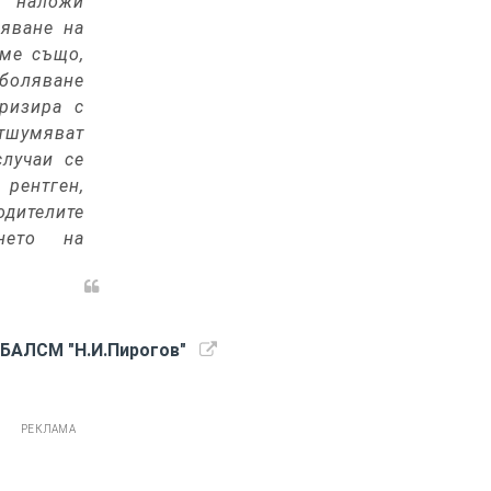
 наложи
няване на
аме също,
аболяване
еризира с
отшумяват
случаи се
 рентген,
одителите
нето на
МБАЛСМ "Н.И.Пирогов"
РЕКЛАМА