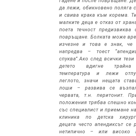
гадене и после повръщане. Де
да лежи, обикновено поляга 
и свива крака към корема. Т
малките деца е отказ от храна
поета течност предизвиква 
повръщане. Болката може вр
изчезне и това е знак, че 
напредва – тоест “апенди
спуква”.Ако след всички тези
детето вдигне трайна
температура и лежи отпу
леглото, значи нещата став
лоши – развива се възпа
червата, т.н. перитонит. П
положения трябва спешно ко
със специалист и приемане на
клиника по детска хирур
децата често апендиксът се 
нетипично – или високо 