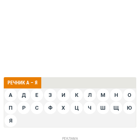
РЕЧНИК А – Я
А
Д
Е
З
И
К
Л
М
Н
О
П
Р
С
Ф
Х
Ц
Ч
Ш
Щ
Ю
Я
РЕКЛАМА