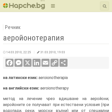
BETA
Речник
аеройонотерапия
14.03.2010, 22:25
31.03.2010, 19:03
Facebook
Messenger
X
LinkedIn
Email
Copy
Сподели
Link
на латински език:
aeroionotherapia
на английски език:
aeroionotherapy
метод на лечение чрез вдишване на аеройони;
аеройоните се получават при естествени условия (при
водопади, реки, морски вълни) или от специални