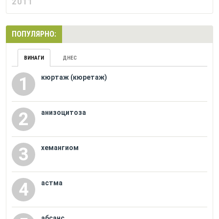
2011
ПОПУЛЯРНО:
ВИНАГИ
ДНЕС
кюртаж (кюретаж)
1
анизоцитоза
2
хемангиом
3
астма
4
абсанс