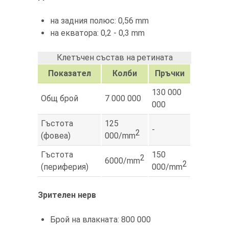
на задния полюс: 0,56 mm
на екватора: 0,2 - 0,3 mm
Клeтъчен състав на ретината
Показател
Колби
Пръчки
130 000
Общ брой
7 000 000
000
Гъстота
125
-
2
(фовеа)
000/mm
Гъстота
150
2
6000/mm
2
(периферия)
000/mm
Зрителен нерв
Брой на влакната: 800 000