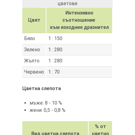
цветове
Интензивно
Цвят
съотношение
към изходния дразнител
Бяло
1 : 150
Зелено
1 : 280
Жълто
1 : 280
Червено
1 : 70
Цветна слепота
мъже: 8 - 10 %
жени: 0,5 - 0,8 %
% от
Вид цветна слепота
цветно