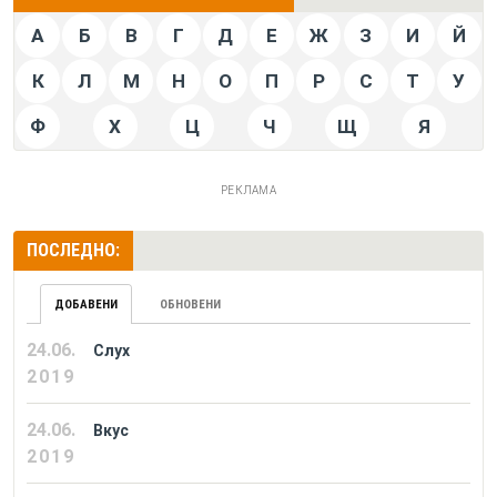
А
Б
В
Г
Д
Е
Ж
З
И
Й
К
Л
М
Н
О
П
Р
С
Т
У
Ф
Х
Ц
Ч
Щ
Я
РЕКЛАМА
ПОСЛЕДНО:
ДОБАВЕНИ
ОБНОВЕНИ
24.06.
Слух
2019
24.06.
Вкус
2019