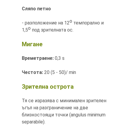
Сляпо петно
о
- разположение на 12
темпорално и
о
1,5
под зрителната ос.
Мигане
Времетраене:
0,3 s
Честота:
20 (5 - 50)/ min
Зрителна острота
Тя се изразява с минимален зрителен
ъгъл на разграничение на две
близкостоящи точки (angulus minimum
separabile).