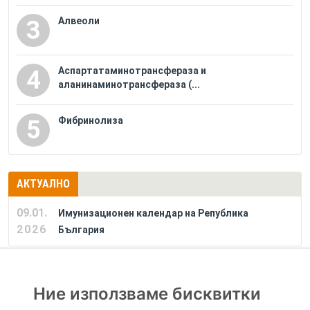
Алвеоли
3
Аспартатаминотрансфераза и
4
аланинаминотрансфераза (...
Фибринолиза
5
АКТУАЛНО
09.01.
Имунизационен календар на Република
2026
България
РЕКЛАМА
Ние използваме бисквитки