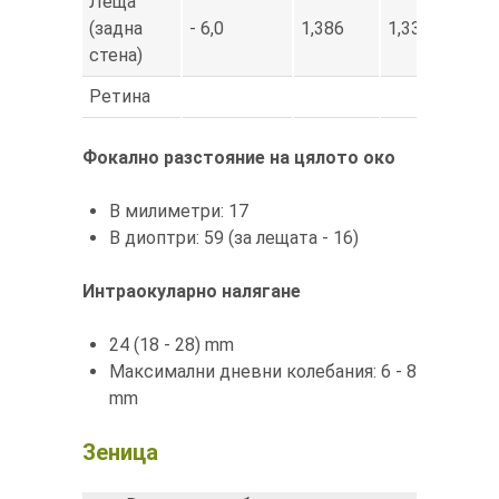
Леща
(задна
- 6,0
1,386
1,336
7,2
стена)
Ретина
24,0
Фокално разстояние на цялото око
В милиметри: 17
В диоптри: 59 (за лещата - 16)
Интраокуларно налягане
24 (18 - 28) mm
Максимални дневни колебания: 6 - 8
mm
Зеница