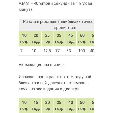
A.M.S. = 40 ъглови секунди за 1 ъглова
минута.
Punctum proximum (най-близка точка на ясно
зрение), cm
10
20
25
35
45
60
69
75
год.
год.
год.
год.
год.
год.
год.
год.
7
10
12,5
17
33
100
400
0
Акомодационна ширина
Изразява пространството между най-
близката и най-далечната възможна
точка на акомодация в диоптри.
10
15
20
25
40
50
60
год.
год.
год.
год.
год.
год.
год.