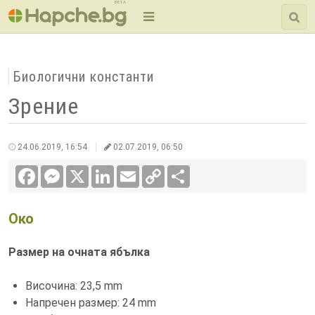
BETA
Биологични константи
Зрение
24.06.2019, 16:54
02.07.2019, 06:50
Facebook
Messenger
X
LinkedIn
Email
Copy
Сподели
Link
Око
Размер на очната ябълка
Височина: 23,5 mm
Напречен размер: 24 mm