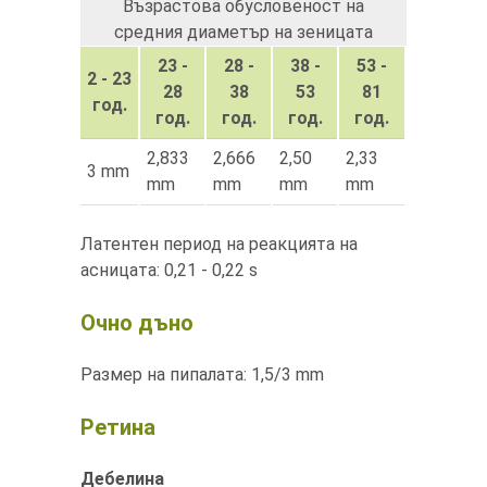
Възрастова обусловеност на
средния диаметър на зеницата
23 -
28 -
38 -
53 -
2 - 23
28
38
53
81
год.
год.
год.
год.
год.
2,833
2,666
2,50
2,33
3 mm
mm
mm
mm
mm
Латентен период на реакцията на
асницата: 0,21 - 0,22 s
Очно дъно
Размер на пипалата: 1,5/3 mm
Ретина
Дебелина