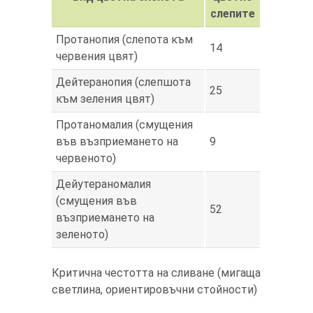
слепите
Протанопия (слепота към
14
червения цвят)
Дейтеранопия (слепшота
25
към зеления цвят)
Протаномалия (смущения
във възприемането на
9
червеното)
Дейутераномалия
(смущения във
52
възприемането на
зеленото)
Критична честотта на сливане (мигаща
светлина, ориентировъчни стойности)