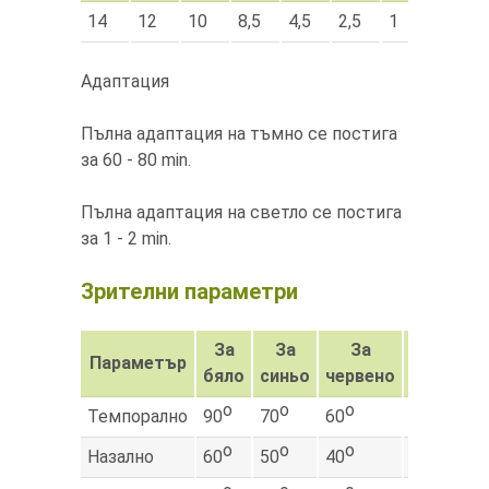
14
12
10
8,5
4,5
2,5
1
Адаптация
Пълна адаптация на тъмно се постига
за 60 - 80 min.
Пълна адаптация на светло се постига
за 1 - 2 min.
Зрителни параметри
За
За
За
За
Параметър
бяло
синьо
червено
зелено
о
о
о
о
Темпорално
90
70
60
45
о
о
о
о
Назално
60
50
40
30