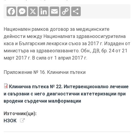
Facebook
Messenger
X
LinkedIn
Email
Copy
Сподели
Link
Национален рамков договор за медицинските
дейности между Националната здравноосигурителна
каса и Българския лекарски съюз за 2017 г. Издаден от
министъра на здравеопазването. Обн., ДВ, бр. 24 от 21
март 2017 г. В сила от 1 април 2017 г.
Приложение № 16. Клинични пътеки
Клинична пътека № 22. Интервенционално лечение
и свързани с него диагностични катетеризации при
вродени сърдечни малформации
Източник(ци):
НЗОК