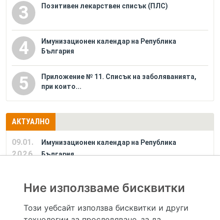
Позитивен лекарствен списък (ПЛС)
3
Имунизационен календар на Република
4
България
Приложение № 11. Списък на заболяванията,
5
при които...
АКТУАЛНО
09.01.
Имунизационен календар на Република
2026
България
Ние използваме бисквитки
РЕКЛАМА
Този уебсайт използва бисквитки и други
технологии за проследяване, за да
Hapche.bg НЕ е медицински, зравен или сроден специалист и НЕ дава медицински