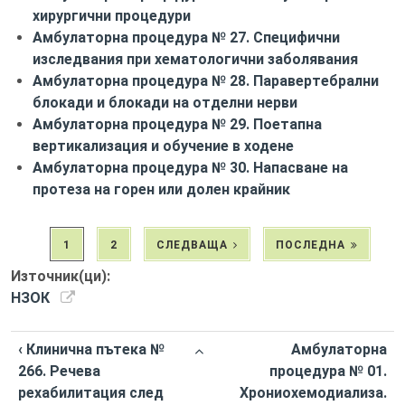
хирургични процедури
Амбулаторна процедура № 27. Специфични
изследвания при хематологични заболявания
Амбулаторна процедура № 28. Паравертебрални
блокади и блокади на отделни нерви
Амбулаторна процедура № 29. Поетапна
вертикализация и обучение в ходене
Амбулаторна процедура № 30. Напасване на
протеза на горен или долен крайник
1
2
СЛЕДВАЩА
ПОСЛЕДНА
Източник(ци):
НЗОК
‹ Клинична пътека №
Амбулаторна
266. Речева
процедура № 01.
рехабилитация след
Хрониохемодиализа.