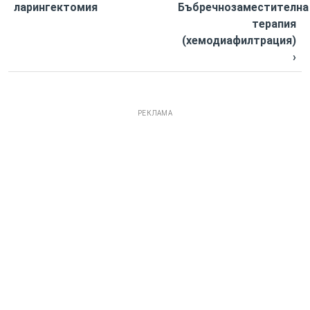
ларингектомия
Бъбречнозаместителна
терапия
(хемодиафилтрация)
›
РЕКЛАМА