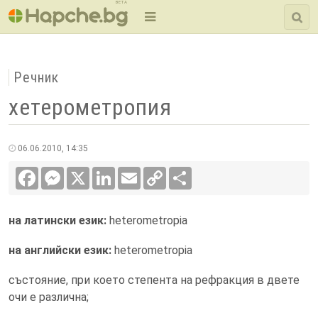
BETA
Речник
хетерометропия
06.06.2010, 14:35
Facebook
Messenger
X
LinkedIn
Email
Copy
Сподели
Link
на латински език:
heterometropia
на английски език:
heterometropia
състояние, при което степента на рефракция в двете
очи е различна;