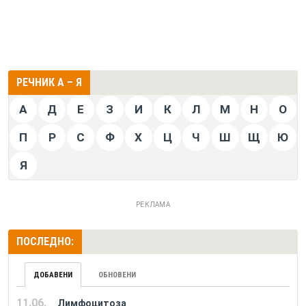
РЕЧНИК А – Я
А
Д
Е
З
И
К
Л
М
Н
О
П
Р
С
Ф
Х
Ц
Ч
Ш
Щ
Ю
Я
РЕКЛАМА
ПОСЛЕДНО:
ДОБАВЕНИ
ОБНОВЕНИ
11.06.
Лимфоцитоза