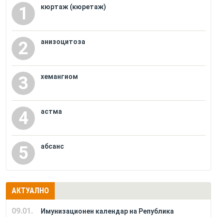
кюртаж (кюретаж)
1
анизоцитоза
2
хемангиом
3
астма
4
абсанс
5
АКТУАЛНО
09.01.
Имунизационен календар на Република