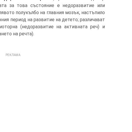
ната за това състояние е недоразвитие или
лявото полукълбо на главния мозък, настъпило
ния период на развитие на детето; различават
оторна (недоразвитие на активната реч) и
нето на речта).
РЕКЛАМА