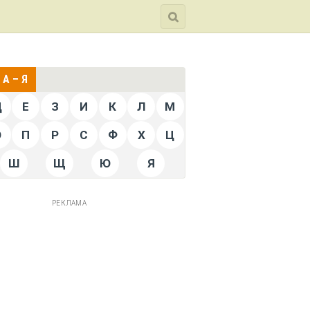
А – Я
Д
Е
З
И
К
Л
М
О
П
Р
С
Ф
Х
Ц
Ш
Щ
Ю
Я
РЕКЛАМА