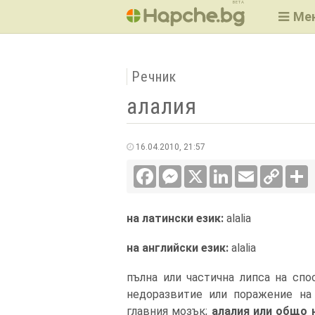
BETA
Ме
Речник
алалия
16.04.2010, 21:57
Facebook
Messenger
X
LinkedIn
Email
Copy
С
Link
на латински език:
alalia
на английски език:
alalia
пълна или частична липса на спо
недоразвитие или поражение на 
главния мозък;
алалия
или общо н