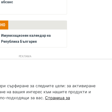
абсанс
ЛНО
Имунизационен календар на
Република България
РЕКЛАМА
 услуга и НЕ осигурява диагноза и лечение. Hapche.bg
бавки. Информацията, публикувана в Hapche.bg, е
при сърфиране за следните цели:
за активиране
 при все че се полагат всички усилия за обновяване и
ане на вашия интерес към нашите продукти и
гностиката и самолечението могат да бъдат опасни за
като спешно, позвънете на денонощния безплатен
 по-подходящи за вас
.
Страница за
цинска помощ!