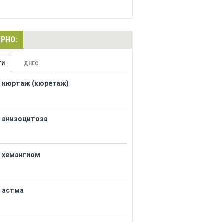
РНО:
ГИ
ДНЕС
кюртаж (кюретаж)
анизоцитоза
хемангиом
астма