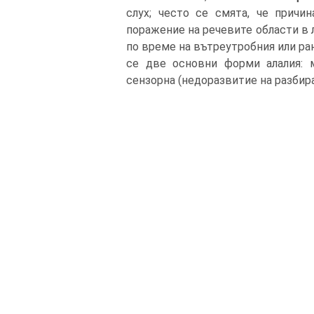
слух; често се смята, че причи
поражение на речевите области в 
по време на вътреутробния или ран
се две основни форми алалия: м
сензорна (недоразвитие на разбира