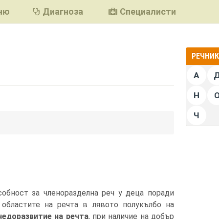
ню
Диагноза
Специалисти
РЕЧНИК 
А
Н
Ч
подели
собност за членоразделна реч у деца поради
областите на речта в лявото полукълбо на
едоразвитие на речта
, при наличие на добър