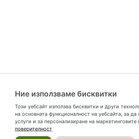
Ние използваме бисквитки
Hapche.bg НЕ е медицински, зравен или сроден специа
НЕ препоръчва медицински и други здравни и сро
Този уебсайт използва бисквитки и други технол
предназначена да служи само и единствено за справоч
на основната функционалност на уебсайта
,
за да
допълване на данните и за коригиране на неточности
вашето здраве! При поява на симптом(и) на заб
услуги и за персонализиране на маркетинговите
общоевропейс
поверителност