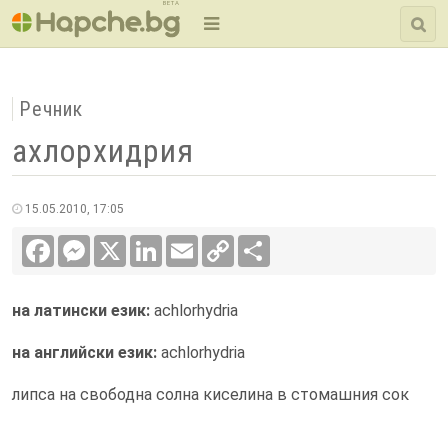
BETA
Речник
ахлорхидрия
15.05.2010, 17:05
Facebook
Messenger
X
LinkedIn
Email
Copy
Сподели
Link
на латински език:
achlorhydria
на английски език:
achlorhydria
липса на свободна солна киселина в стомашния сок