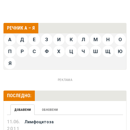
РЕЧНИК А – Я
А
Д
Е
З
И
К
Л
М
Н
О
П
Р
С
Ф
Х
Ц
Ч
Ш
Щ
Ю
Я
РЕКЛАМА
ПОСЛЕДНО:
ДОБАВЕНИ
ОБНОВЕНИ
11.06.
Лимфоцитоза
2011