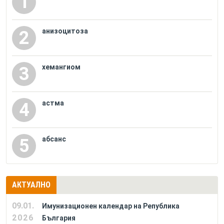
1
анизоцитоза
2
хемангиом
3
астма
4
абсанс
5
АКТУАЛНО
09.01.
Имунизационен календар на Република
2026
България