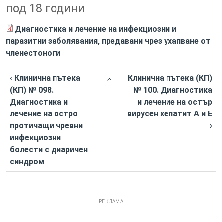
под 18 години
Диагностика и лечение на инфекциозни и
паразитни заболявания, предавани чрез ухапване от
членестоноги
‹ Клинична пътека
Клинична пътека (КП)
(КП) № 098.
№ 100. Диагностика
Диагностика и
и лечение на остър
лечение на остро
вирусен хепатит А и Е
протичащи чревни
›
инфекциозни
болести с диаричен
синдром
РЕКЛАМА