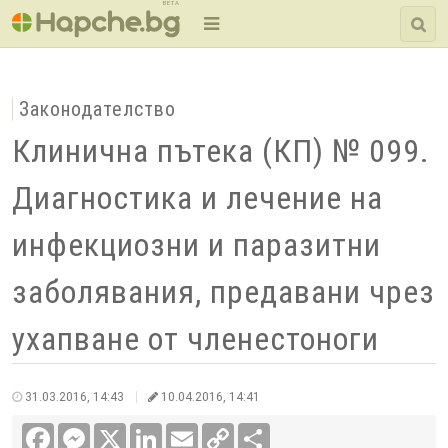
BETA
Законодателство
Клинична пътека (КП) № 099.
Диагностика и лечение на
инфекциозни и паразитни
заболявания, предавани чрез
ухапване от членестоноги
31.03.2016, 14:43
10.04.2016, 14:41
Facebook
Messenger
X
LinkedIn
Email
Copy
Сподели
Link