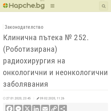
BETA
Законодателство
Клинична пътека № 252.
(Роботизирана)
радиохирургия на
онкологични и неонкологични
заболявания
27.01.2020, 23:45
09.02.2020, 11:26
Facebook
Messenger
X
LinkedIn
Email
Copy
Сподели
Link