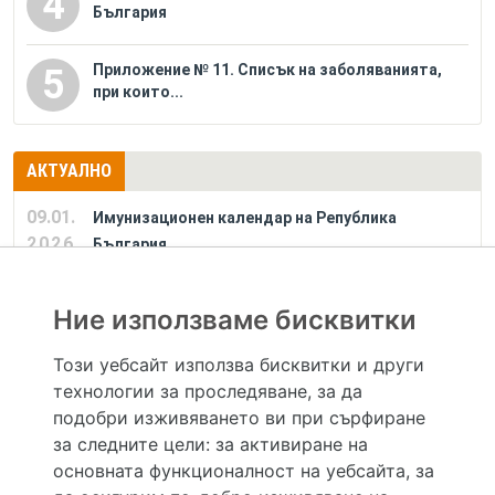
4
България
Приложение № 11. Списък на заболяванията,
5
при които...
АКТУАЛНО
09.01.
Имунизационен календар на Република
2026
България
Ние използваме бисквитки
РЕКЛАМА
Този уебсайт използва бисквитки и други
технологии за проследяване, за да
Hapche.bg НЕ е медицински, зравен или сроден специалист и НЕ дава медицински
консултации и здравни съвети. Hapche.bg НЕ се явява медицинска услуга и НЕ
подобри изживяването ви при сърфиране
осигурява диагноза и лечение. Hapche.bg НЕ препоръчва медицински и други здравни и
за следните цели:
за активиране на
сродни специалисти и заведения. Hapche.bg НЕ търгува с лекарствени продукти и
хранителни добавки. Информацията, публикувана в Hapche.bg, е предназначена да служи
основната функционалност на уебсайта
,
за
само и единствено за справочни цели. Същата се предоставя без всякаква гаранция за
актуалност, изчерпателност и точност, при все че се полагат всички усилия за обновяване