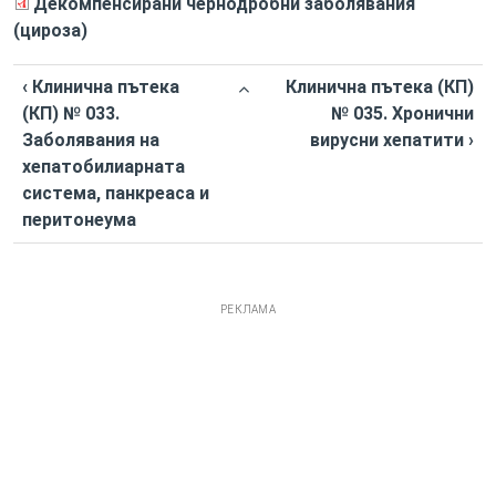
Декомпенсирани чернодробни заболявания
(цироза)
‹ Клинична пътека
Клинична пътека (КП)
(КП) № 033.
№ 035. Хронични
Заболявания на
вирусни хепатити ›
хепатобилиарната
система, панкреаса и
перитонеума
РЕКЛАМА