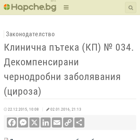
BETA
Законодателство
Клинична пътека (КП) № 034.
Декомпенсирани
чернодробни заболявания
(цироза)
22.12.2015, 10:08
02.01.2016, 21:13
Facebook
Messenger
X
LinkedIn
Email
Copy
Сподели
Link