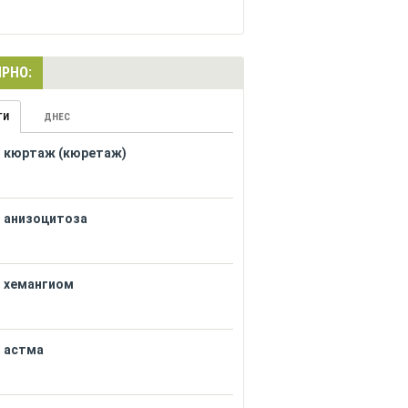
РНО:
ГИ
ДНЕС
кюртаж (кюретаж)
анизоцитоза
хемангиом
астма