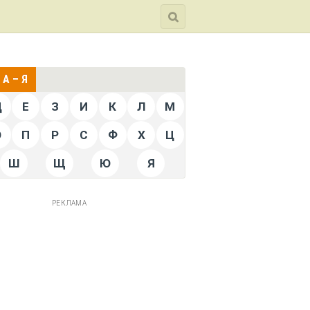
А – Я
Д
Е
З
И
К
Л
М
О
П
Р
С
Ф
Х
Ц
Ш
Щ
Ю
Я
РЕКЛАМА