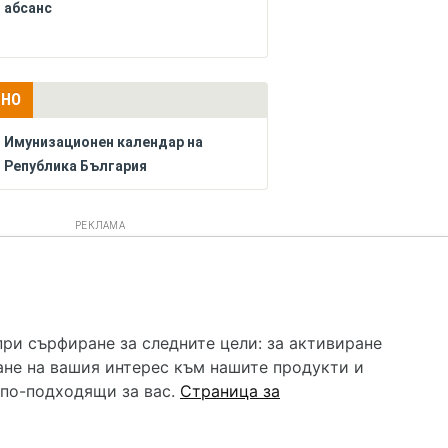
абсанс
ЛНО
Имунизационен календар на
Република България
РЕКЛАМА
 услуга и НЕ осигурява диагноза и лечение. Hapche.bg
бавки. Информацията, публикувана в Hapche.bg, е
при сърфиране за следните цели:
за активиране
 при все че се полагат всички усилия за обновяване и
ане на вашия интерес към нашите продукти и
гностиката и самолечението могат да бъдат опасни за
като спешно, позвънете на денонощния безплатен
 по-подходящи за вас
.
Страница за
цинска помощ!