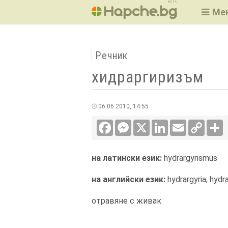
BETA
Ме
Речник
хидраргиризъм
06.06.2010, 14:55
Facebook
Messenger
X
LinkedIn
Email
Copy
С
Link
на латински език:
hydrargyrismus
на английски език:
hydrargyria, hydr
отравяне с живак