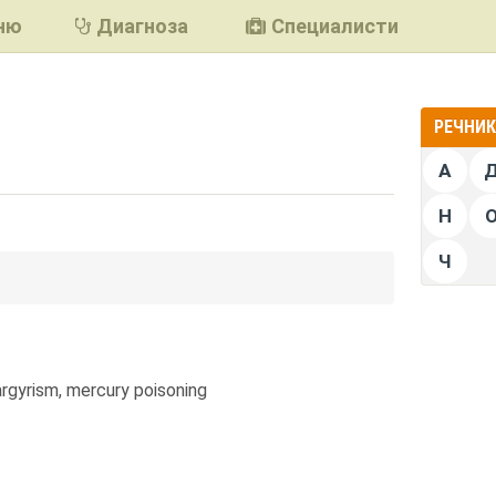
ню
Диагноза
Специалисти
РЕЧНИК 
А
Н
Ч
подели
argyrism, mercury poisoning