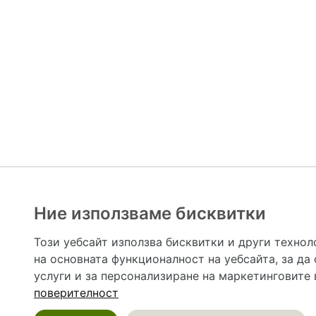
Ние използваме бисквитки
Hapche.bg НЕ е медицински, зравен или сроден специа
НЕ препоръчва медицински и други здравни и сро
Този уебсайт използва бисквитки и други технол
предназначена да служи само и единствено за справоч
на основната функционалност на уебсайта
,
за да
допълване на данните и за коригиране на неточности
вашето здраве! При поява на симптом(и) на заб
услуги и за персонализиране на маркетинговите
общоевропейс
поверителност