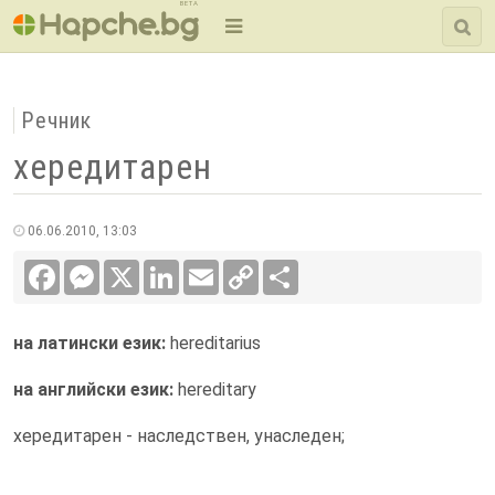
BETA
Речник
хередитарен
06.06.2010, 13:03
Facebook
Messenger
X
LinkedIn
Email
Copy
Сподели
Link
на латински език:
hereditarius
на английски език:
hereditary
хередитарен - наследствен, унаследен;