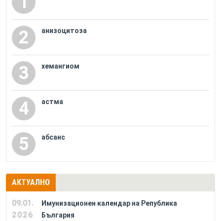
1
анизоцитоза
2
хемангиом
3
астма
4
абсанс
5
АКТУАЛНО
09.01.
Имунизационен календар на Република
2026
България