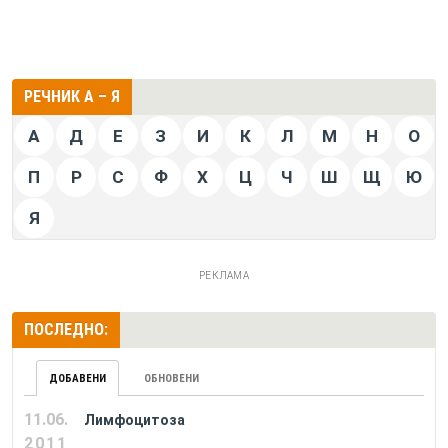
РЕЧНИК А – Я
А
Д
Е
З
И
К
Л
М
Н
О
П
Р
С
Ф
Х
Ц
Ч
Ш
Щ
Ю
Я
РЕКЛАМА
ПОСЛЕДНО:
ДОБАВЕНИ
ОБНОВЕНИ
11.06.
Лимфоцитоза
2011