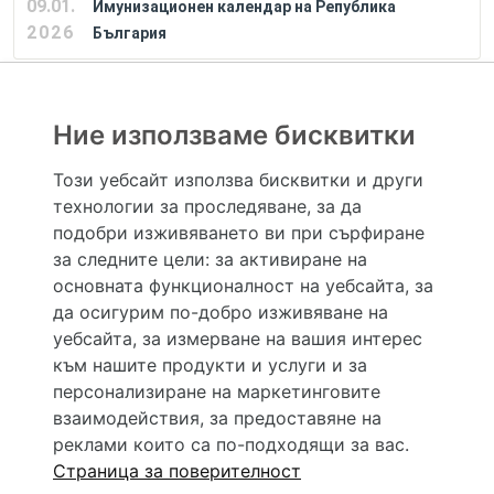
09.01.
Имунизационен календар на Република
2026
България
РЕКЛАМА
Ние използваме бисквитки
Този уебсайт използва бисквитки и други
технологии за проследяване, за да
Hapche.bg НЕ е медицински, зравен или сроден специалист и НЕ дава медицински
консултации и здравни съвети. Hapche.bg НЕ се явява медицинска услуга и НЕ
подобри изживяването ви при сърфиране
осигурява диагноза и лечение. Hapche.bg НЕ препоръчва медицински и други здравни и
за следните цели:
за активиране на
сродни специалисти и заведения. Hapche.bg НЕ търгува с лекарствени продукти и
хранителни добавки. Информацията, публикувана в Hapche.bg, е предназначена да служи
основната функционалност на уебсайта
,
за
само и единствено за справочни цели. Същата се предоставя без всякаква гаранция за
да осигурим по-добро изживяване на
актуалност, изчерпателност и точност, при все че се полагат всички усилия за обновяване
и допълване на данните и за коригиране на неточностите. При никакви обстоятелства НЕ
уебсайта
,
за измерване на вашия интерес
се самодиагностицирайте и НЕ се самолекувайте – самодиагностиката и самолечението
към нашите продукти и услуги и за
могат да бъдат опасни за вашето здраве! При поява на симптом(и) на заболяване
неотложно потърсете правоспособен лекар! Ако преценявате своето (нечие) състояние
персонализиране на маркетинговите
като спешно, позвънете на денонощния безплатен общоевропейски телефонен номер за
взаимодействия
,
за предоставяне на
спешни повиквания 112 за връзка с местния център за спешна медицинска помощ!
реклами които са по-подходящи за вас
.
Страница за поверителност