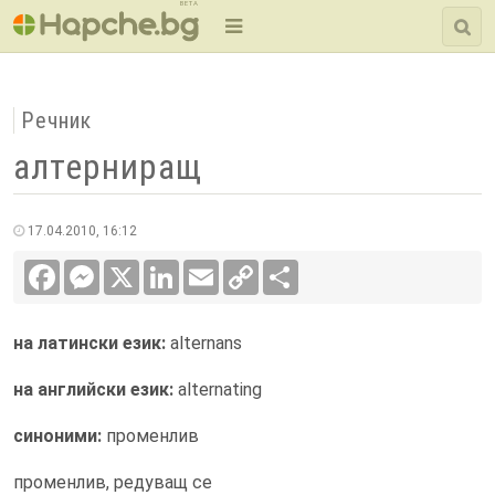
BETA
Речник
алтерниращ
17.04.2010, 16:12
Facebook
Messenger
X
LinkedIn
Email
Copy
Сподели
Link
на латински език:
alternans
на английски език:
alternating
синоними:
променлив
променлив, редуващ се