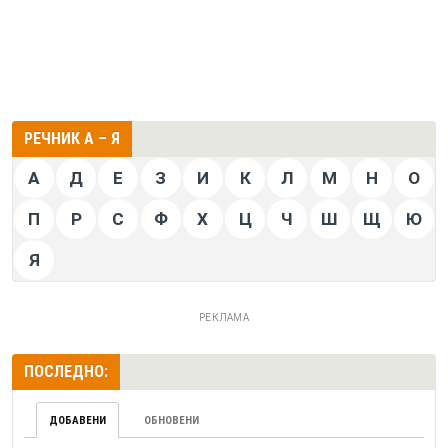
РЕЧНИК А – Я
А
Д
Е
З
И
К
Л
М
Н
О
П
Р
С
Ф
Х
Ц
Ч
Ш
Щ
Ю
Я
РЕКЛАМА
ПОСЛЕДНО:
ДОБАВЕНИ
ОБНОВЕНИ