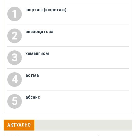
кюртаж (кюретаж)
1
анизоцитоза
2
хемангиом
3
астма
4
абсанс
5
АКТУАЛНО