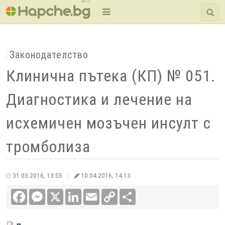
BETA
Законодателство
Клинична пътека (КП) № 051.
Диагностика и лечение на
исхемичен мозъчен инсулт с
тромболиза
31.03.2016, 13:55
10.04.2016, 14:13
Facebook
Messenger
X
LinkedIn
Email
Copy
Сподели
Link