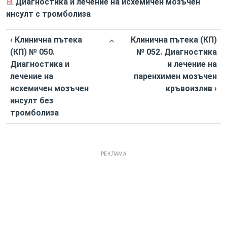
Диагностика и лечение на исхемичен мозъчен
инсулт с тромболиза
‹ Клинична пътека
Клинична пътека (КП)
(КП) № 050.
№ 052. Диагностика
Диагностика и
и лечение на
лечение на
паренхимен мозъчен
исхемичен мозъчен
кръвоизлив ›
инсулт без
тромболиза
РЕКЛАМА