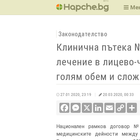
BETA
Ме
Законодателство
Клинична пътека 
лечение в лицево-
голям обем и слож
27.01.2020, 23:19
20.03.2020, 00:33
Facebook
Messenger
X
LinkedIn
Email
Copy
С
Link
Национален рамков договор №
медицинските дейности между 