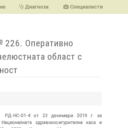
ню
Диагноза
Специалисти
№ 226. Оперативно
челюстната област с
ност
подели
 РД-НС-01-4 от 23 декември 2019 г. за
Националната здравноосигурителна каса и