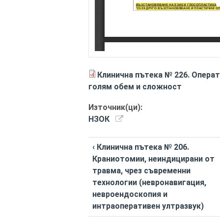
Клинична пътека № 226. Операт
голям обем и сложност
Източник(ци):
НЗОК
‹ Клинична пътека № 206.
Краниотомии, неиндицирани от
травма, чрез съвременни
технологии (невронавигация,
невроендоскопия и
интраоперативен ултразвук)