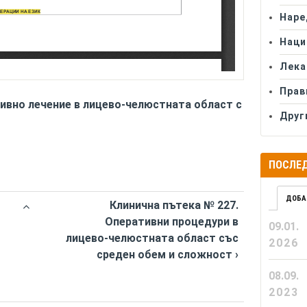
Наре
Наци
Лека
Прав
ивно лечение в лицево-челюстната област с
Друг
ПОСЛЕД
ДОБА
Клинична пътека № 227.
Оперативни процедури в
09.01.
лицево-челюстната област със
2026
среден обем и сложност ›
08.09.
2023