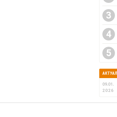
3
4
5
АКТУА
09.01.
2026