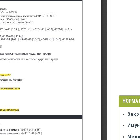
НОРМА
Зако
Имун
Меди