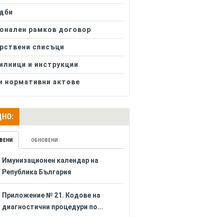
дби
онален рамков договор
рствени списъци
илници и инструкции
и нормативни актове
НО:
ВЕНИ
ОБНОВЕНИ
Имунизационен календар на
Република България
Приложение № 21. Кодове на
диагностични процедури по...