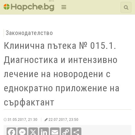
BETA
Законодателство
Клинична пътека № 015.1.
Диагностика и интензивно
лечение на новородени с
еднократно приложение на
сърфактант
31.05.2017, 21:30
22.07.2017, 23:50
Facebook
Messenger
X
LinkedIn
Email
Copy
Сподели
Link