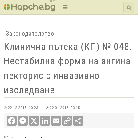
BETA
Законодателство
Клинична пътека (КП) № 048.
Нестабилна форма на ангина
пекторис с инвазивно
изследване
22.12.2015, 10:23
02.01.2016, 23:15
Facebook
Messenger
X
LinkedIn
Email
Copy
Сподели
Link