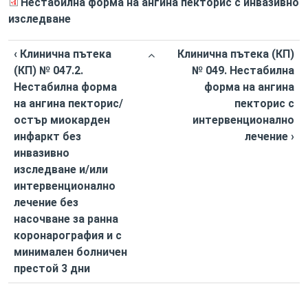
Нестабилна форма на ангина пекторис с инвазивно
изследване
‹ Клинична пътека
Клинична пътека (КП)
(КП) № 047.2.
№ 049. Нестабилна
Нестабилна форма
форма на ангина
на ангина пекторис/
пекторис с
остър миокарден
интервенционално
инфаркт без
лечение ›
инвазивно
изследване и/или
интервенционално
лечение без
насочване за ранна
коронарография и с
минимален болничен
престой 3 дни